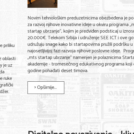
Novim tehnološkim preduzetnicima obezbeđena je po
za razvoj njihove inovativne ideje u okviru programa „
startap ubrzanje“, kojim je predviđen podsticaj u izno
20.000€. Telekom Srbija i udruženje SEE ICT i ove g
udružuju snage kako bi startapovima pružili podršku u 
 priliku
najosetljivijoj fazi razvoja njihove poslovne ideje. Pro
„mts startap ubrzanje“ namenjen je polaznicima Start
 oblasti
akademije - tromesečnog edukativnog programa koji 
y je uz
godine pohađati deset timova.
ada
ve ruke
grafički
Opširnije...
adžer.