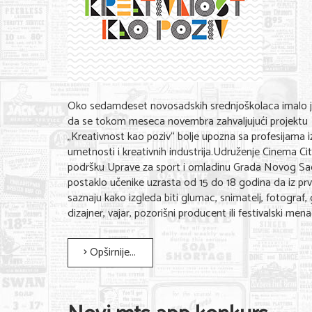
Oko sedamdeset novosadskih srednjoškolaca imalo je
da se tokom meseca novembra zahvaljujući projektu
„Kreativnost kao poziv“ bolje upozna sa profesijama iz
umetnosti i kreativnih industrija.Udruženje Cinema Cit
podršku Uprave za sport i omladinu Grada Novog S
postaklo učenike uzrasta od 15 do 18 godina da iz pr
saznaju kako izgleda biti glumac, snimatelj, fotograf, 
dizajner, vajar, pozorišni producent ili festivalski men
Opširnije...