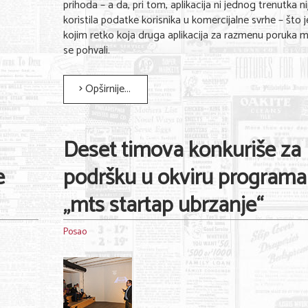
prihoda – a da, pri tom, aplikacija ni jednog trenutka ni
koristila podatke korisnika u komercijalne svrhe – što 
kojim retko koja druga aplikacija za razmenu poruka 
se pohvali.
Opširnije...
Deset timova konkuriše za
e
podršku u okviru programa
„mts startap ubrzanje“
Posao