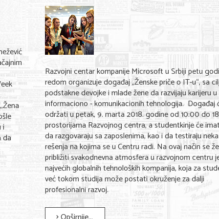
nežević
ačajnim
Razvojni centar kompanije Microsoft u Srbiji petu god
redom organizuje događaj „Ženske priče o IT-u“, sa ci
Week
podstakne devojke i mlade žene da razvijaju karijeru u 
informaciono - komunikacionih tehnologija. Događaj 
,,Žena
održati u petak, 9. marta 2018. godine od 10:00 do 18
ošle
prostorijama Razvojnog centra, a studentkinje će imati
 i
da razgovaraju sa zaposlenima, kao i da testiraju nek
a da
rešenja na kojima se u Centru radi. Na ovaj način se že
približiti svakodnevna atmosfera u razvojnom centru 
najvećih globalnih tehnoloških kompanija, koja za stud
već tokom studija može postati okruženje za dalji
profesionalni razvoj.
Opširnije...