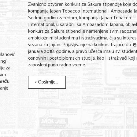
Zvanicno otvoren konkurs za Sakura stipendije koje do
kompanija Japan Tobacco International i Ambasada J
Sedmu godinu zaredom, kompanija Japan Tobacco
International, u saradnji sa Ambasadom Japana, objavl
konkurs za Sakura stipendije namenjene svim radoznal
ambicioznim studentima i istraživačima, čija su intere
vezana za Japan. Prijavljivanje na konkurs trajaće do 15
januara 2018. godine, a pravo učesća imaju svi student
ilanović
osnovnih i postdiplomskih studija, kao i istraživači koji 
ing“,
zaposleni puno radno vreme.
ije za
vim
mrežu
Opširnije...
anje