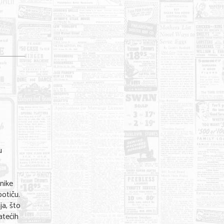
u
nike
potiču.
ja, što
atećih