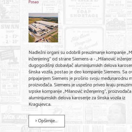
Posao
Nadležni organi su odobrili preuzimanje kompanije „M
inženjering“ od strane Siemens-a - „Milanović inženjer
dugogodišnji dobavljač aluminijumskih delova karoser
šinska vozila, postao je deo kompanije Siemens. Sa o
pripajanjem Siemens je proširio svoju međunarodnu 
proizvođača. Siemens je uspešno priveo kraju preuzim
srpske kompanije „Milanović inženjering“, proizvođača
aluminijumskih delova karoserije za šinska vozila iz
Kragujevca.
Opširnije...