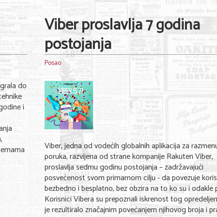
Viber proslavlja 7 godina
postojanja
Posao
grala do
tehnike
godine i
anja
,
Viber, jedna od vodećih globalnih aplikacija za razmen
m temama
poruka, razvijena od strane kompanije Rakuten Viber,
proslavlja sedmu godinu postojanja – zadržavajući
posvećenost svom primarnom cilju - da povezuje koris
bezbedno i besplatno, bez obzira na to ko su i odakle 
Korisnici Vibera su prepoznali iskrenost tog opredeljen
je rezultiralo značajnim povećanjem njihovog broja i pr