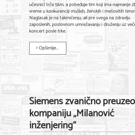
učesnici trče 5km, a pobeđuje tim koji ima najmanje z
vreme u konkurenciji muških, ženskih i mešovitih timo
Naglasak je na takmičenju, ali pre svega na zdravlju
zaposlenih, poslovnom umrežavanju i druženju uz veče
koncert posle trke.
Opširnije...
Siemens zvanično preuzeo
kompaniju „Milanović
inženjering“