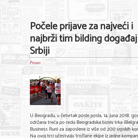
Počele prijave za najveći i
najbrži tim bilding događaj
Srbiji
Posao
U Beogradu, u četvrtak posle posla, 14. juna 2018. go
održana treća po redu Beogradska biznis trka (Belgr
Business Run) za zaposlene iz više od 200 srpskih ko
Na ovoj trci učestvuju tročlane ekipe iz jedne kompani