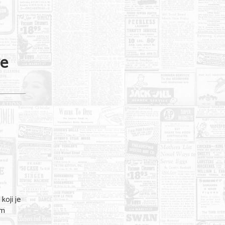
ve
koji je
om