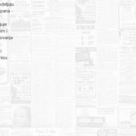
deljuju
apana -
juje
im i
sovanja
.
i
nisu