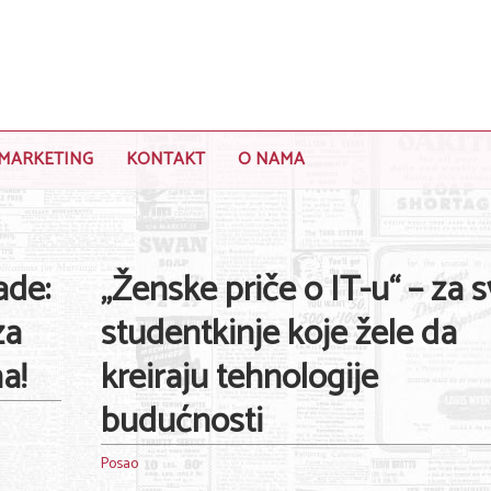
MARKETING
KONTAKT
O NAMA
ade:
„Ženske priče o IT-u“ – za 
za
studentkinje koje žele da
a!
kreiraju tehnologije
budućnosti
Posao