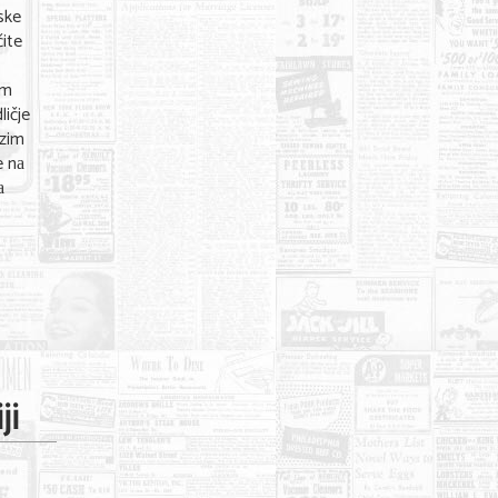
ske
čite
аm
ličje
аzim
e nа
а
ji