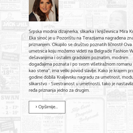
Srpska modna dizajnerka, slikarka i književnica Mira K
Eka sinoć je u Pozorištu na Terazijama nagrađena zn
priznanjem. Okupilo se društvo poznatih ličnosti! Ova
umetnica koju možemo videti na Belgrade Fashion 
dešavanjima i ostalim gradskim poznatim, modnim
događajima poznata i po svom višetiražnom romanu 
kao stena'', ima veliki povod slavlje. Kako je krajem pr
godine dobila Kraljevsku nagradu za umetnost, modu
slikarstvo - Svestranost u umetnosti, tako je nastavil
ređa priznanja jedno za drugim.
Opširnije...