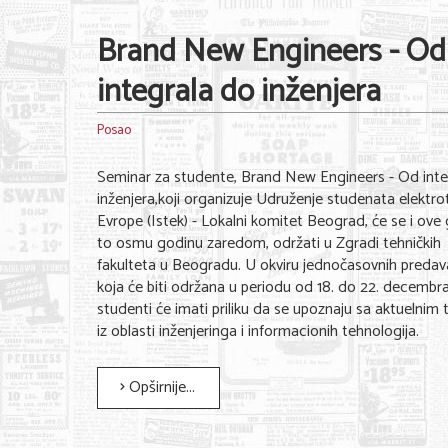
Brand New Engineers - Od
integrala do inženjera
Posao
Seminar za studente, Brand New Engineers - Od inte
inženjera,koji organizuje Udruženje studenata elektro
Evrope (Istek) - Lokalni komitet Beograd, će se i ove 
to osmu godinu zaredom, održati u Zgradi tehničkih
fakulteta u Beogradu. U okviru jednočasovnih predav
koja će biti održana u periodu od 18. do 22. decembra
studenti će imati priliku da se upoznaju sa aktuelni
iz oblasti inženjeringa i informacionih tehnologija.
Opširnije...