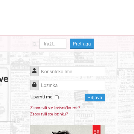
Pretraga
Korisničko ime
sve
Lozinka
Upamti me
Prijava
Zaboravili ste korisničko ime?
Zaboravili ste lozinku?