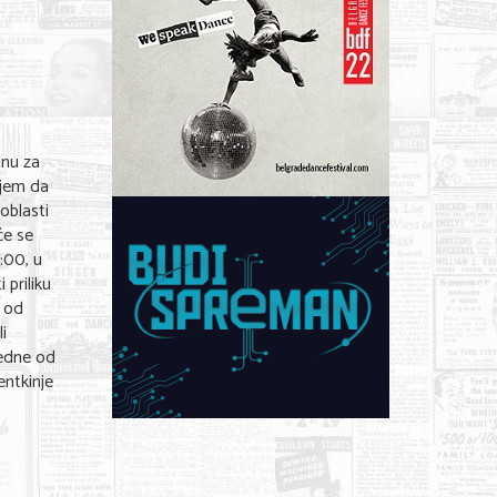
inu za
ljem da
oblasti
će se
:00, u
 priliku
a od
li
jedne od
entkinje