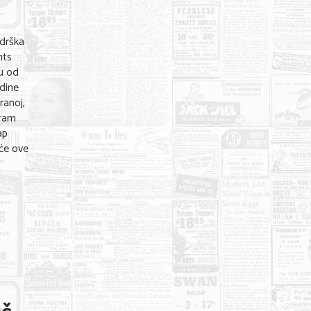
drška
mts
su od
odine
ranoj,
gram
ap
će ove