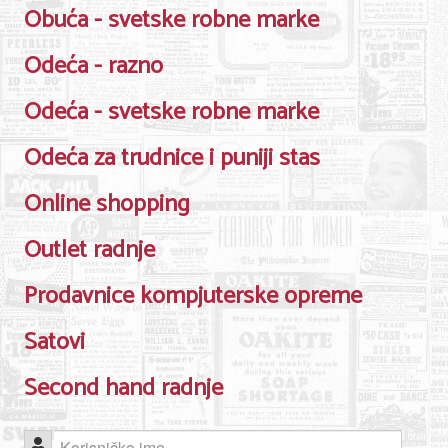
Obuća - svetske robne marke
Nega lica i tela
Odeća - razno
Shopping
Sve za venčanje
Odeća - svetske robne marke
Sve za decu
Odeća za trudnice i puniji stas
Kuća i bašta
Online shopping
Gastronomija
Outlet radnje
Sport i rekreacija
Prodavnice kompjuterske opreme
Zdravlje i medicina
Satovi
Hobi i razonoda
Second hand radnje
UPIS FIRMI
MARKETING
Korisničko ime