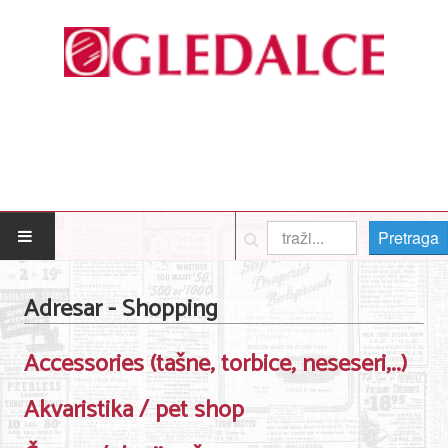
Pretraga
POČETNA
Adresar - Shopping
Posao
Accessories (tašne, torbice, neseseri,..)
Usluge
Akvaristika / pet shop
Nega lica i tela