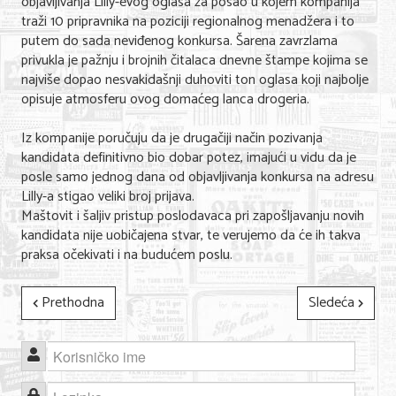
objavljivanja Lilly-evog oglasa za posao u kojem kompanija
Shopping
traži 10 pripravnika na poziciji regionalnog menadžera i to
putem do sada neviđenog konkursa. Šarena zavrzlama
Sve za venčanje
privukla je pažnju i brojnih čitalaca dnevne štampe kojima se
najviše dopao nesvakidašnji duhoviti ton oglasa koji najbolje
Sve za decu
opisuje atmosferu ovog domaćeg lanca drogeria.
Gastronomija
Iz kompanije poručuju da je drugačiji način pozivanja
Kuća i bašta
kandidata definitivno bio dobar potez, imajući u vidu da je
posle samo jednog dana od objavljivanja konkursa na adresu
Zdravlje i medicina
Lilly-a stigao veliki broj prijava.
Maštovit i šaljiv pristup poslodavaca pri zapošljavanju novih
Sport i rekreacija
kandidata nije uobičajena stvar, te verujemo da će ih takva
praksa očekivati i na budućem poslu.
Hobi i razonoda
ADRESAR
Prethodna
Sledeća
Posao
Korisničko ime
Usluge