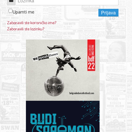
Lozinka
Nega lica i tela
Upamti me
Prijava
Shopping
Zaboravili ste korisničko ime?
Zaboravili ste lozinku?
Sve za venčanje
Sve za decu
Kuća i bašta
Gastronomija
Sport i rekreacija
Zdravlje i medicina
Hobi i razonoda
UPIS FIRMI
MARKETING