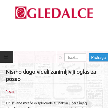
Pretraga
POČETNA
Nismo dugo videli zanimljiviji oglas za
posao
Posao
Usluge
Posao
Nega lica i tela
Društvene mreže eksplodirale su nakon jučerašnjeg