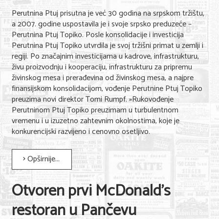
Nega lica i tela
Perutnina Ptuj prisutna je već 30 godina na srpskom tržištu,
a 2007. godine uspostavila je i svoje srpsko preduzeće –
Shopping
Perutnina Ptuj Topiko. Posle konsolidacije i investicija
Perutnina Ptuj Topiko utvrdila je svoj tržišni primat u zemlji i
Sve za venčanje
regiji. Po značajnim investicijama u kadrove, infrastrukturu,
živu proizvodnju i kooperaciju, infrastrukturu za pripremu
Sve za decu
živinskog mesa i prerađevina od živinskog mesa, a najpre
finansijskom konsolidacijom, vođenje Perutnine Ptuj Topiko
Kuća i bašta
preuzima novi direktor Tomi Rumpf. »Rukovođenje
Perutninom Ptuj Topiko preuzimam u turbulentnom
Gastronomija
vremenu i u izuzetno zahtevnim okolnostima, koje je
Sport i rekreacija
konkurencijski razvijeno i cenovno osetljivo.
Zdravlje i medicina
Opširnije...
Hobi i razonoda
Otvoren prvi McDonald’s
UPIS FIRMI
restoran u Pančevu
MARKETING