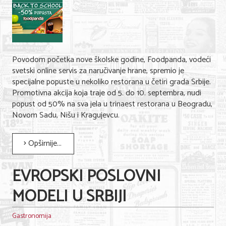
Shopping
Sve za venčanje
Sve za decu
Povodom početka nove školske godine, Foodpanda, vodeći
Gastronomija
svetski online servis za naručivanje hrane, spremio je
specijalne popuste u nekoliko restorana u četiri grada Srbije.
Kuća i bašta
Promotivna akcija koja traje od 5. do 10. septembra, nudi
popust od 50% na sva jela u trinaest restorana u Beogradu,
Zdravlje i medicina
Novom Sadu, Nišu i Kragujevcu.
Sport i rekreacija
Opširnije...
Hobi i razonoda
EVROPSKI POSLOVNI
ADRESAR
MODELI U SRBIJI
Posao
Usluge
Gastronomija