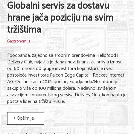
Globalni servis za dostavu
hrane jača poziciju na svim
tržištima
Gastronomija
Foodpanda, zajedno sa srodnim brendovima Hellofood i
Delivery Club, najavila je danas novi finansijski priliv u iznosu
od 60 miliona od grupe investitora koja uključuje i već
postojeće investitore Falcon Edge Capital i Rocket Internet
AG. Od lansiranja 2012. godine, Foodpanda/Hellofood je
sakupio više od 100 miliona dolara. Nedavno izvršenom
akvizicijom konkurentskog servisa Delivery Club, kompanija je
postala lider na tržištu Rusije.
Opširnije...