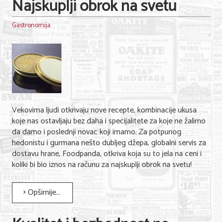
Najskuplji obrok na svetu
Gastronomija
Vekovima ljudi otkrivaju nove recepte, kombinacije ukusa
koje nas ostavljaju bez daha i specijalitete za koje ne žalimo
da damo i poslednji novac koji imamo. Za potpunog
hedonistu i gurmana nešto dubljeg džepa, globalni servis za
dostavu hrane, Foodpanda, otkriva koja su to jela na ceni i
koliki bi bio iznos na računu za najskuplji obrok na svetu!
Opširnije...