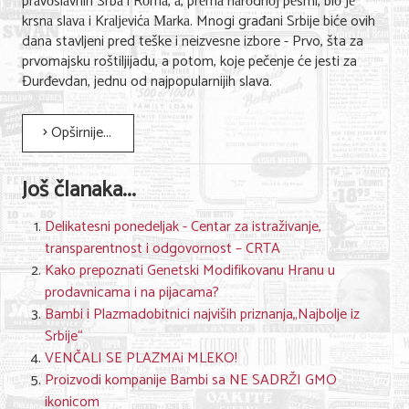
prаvоslаvnih Srbа i Rоmа, а, prеmа nаrоdnој pеsmi, biо је
krsnа slаvа i Krаlјеvićа Маrkа. Mnogi građani Srbije biće ovih
dana stavljeni pred teške i neizvesne izbore - Prvo, šta za
prvomajsku roštiljijadu, a potom, koje pečenje će jesti za
Đurđevdan, jednu od najpopularnijih slava.
Opširnije...
Još članaka...
Delikatesni ponedeljak - Centar za istraživanje,
transparentnost i odgovornost – CRTA
Kako prepoznati Genetski Modifikovanu Hranu u
prodavnicama i na pijacama?
Bambi i Plazmadobitnici najviših priznanja„Najbolje iz
Srbije“
VENČALI SE PLAZMAi MLEKO!
Proizvodi kompanije Bambi sa NE SADRŽI GMO
ikonicom