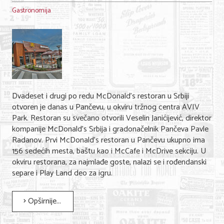
Gastronomija
KONTAKT
O NAMA
Dvadeset i drugi po redu McDonald’s restoran u Srbiji
otvoren je danas u Pančevu, u okviru tržnog centra AVIV
Park. Restoran su svečano otvorili Veselin Janićijević, direktor
kompanije McDonald’s Srbija i gradonačelnik Pančeva Pavle
Radanov. Prvi McDonald’s restoran u Pančevu ukupno ima
156 sedećih mesta, baštu kao i McCafe i McDrive sekciju. U
okviru restorana, za najmlađe goste, nalazi se i rođendanski
separe i Play Land deo za igru.
Opširnije...