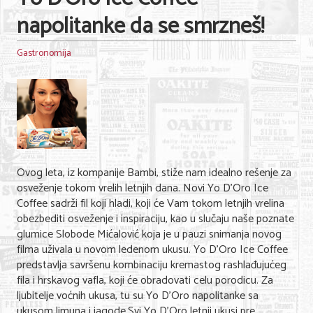
napolitanke da se smrzneš!
Gastronomija
Ovog leta, iz kompanije Bambi, stiže nam idealno rešenje za
osveženje tokom vrelih letnjih dana. Novi Yo D'Oro Ice
Coffee sadrži fil koji hladi, koji će Vam tokom letnjih vrelina
obezbediti osveženje i inspiraciju, kao u slučaju naše poznate
glumice Slobode Mićalović koja je u pauzi snimanja novog
filma uživala u novom ledenom ukusu. Yo D'Oro Ice Coffee
predstavlja savršenu kombinaciju kremastog rashlađujućeg
fila i hrskavog vafla, koji će obradovati celu porodicu. Za
ljubitelje voćnih ukusa, tu su Yo D'Oro napolitanke sa
ukusom limuna i jagode.Svi Yo D'Oro letnji ukusi pre