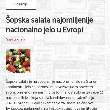
Opširnije...
Šopska salata najomiljenije
nacionalno jelo u Evropi
Gastronomija
Šopska salata je najpopularnije nacionalno jelo na Starom
kontinentu. Jelo sa sezonskim osvežavajućim povrćem i
sirom, omiljeno i na našim prostorima, ostavilo je iza sebe 27
nacionalnih jela koja su bila kandidovana na takmičenju
„Ukus Evrope”. U okviru kampanje za izbore za članove
Evropskog parlamenta, na fejsbuk-stranici ove institucije