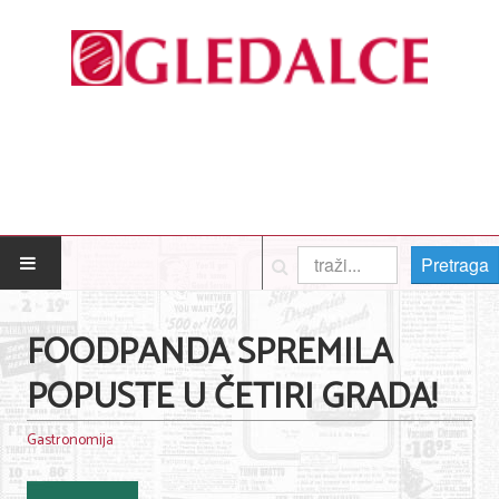
Pretraga
POČETNA
FOODPANDA SPREMILA
Posao
POPUSTE U ČETIRI GRADA!
Usluge
Gastronomija
Nega lica i tela