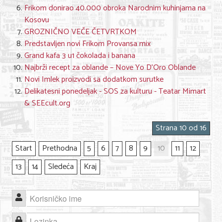
Frikom donirao 40.000 obroka Narodnim kuhinjama na
Kosovu
GROZNIČNO VEČE ČETVRTKOM
Predstavljen novi Frikom Provansa mix
Grand kafa 3 u1 čokolada i banana
Najbrži recept za oblande – Nove Yo D’Oro Oblande
Novi Imlek proizvodi sa dodatkom surutke
Delikatesni ponedeljak - SOS za kulturu - Teatar Mimart
& SEEcult.org
Strana 10 od 16
Start
Prethodna
5
6
7
8
9
10
11
12
13
14
Sledeća
Kraj
Korisničko ime
Lozinka