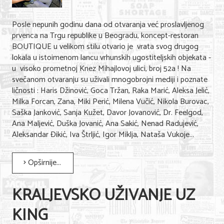
Posle nepunih godinu dana od otvaranja već proslavljenog
prvenca na Trgu republike u Beogradu, koncept-restoran
BOUTIQUE u velikom stilu otvario je vrata svog drugog
lokala u istoimenom lancu vrhunskih ugostiteljskih objekata -
u visoko prometnoj Knez Mihajlovoj ulici, broj 52a ! Na
svečanom otvaranju su uživali mnogobrojni mediji i poznate
ličnosti : Haris Džinović, Goca Tržan, Raka Marić, Aleksa Jelić,
Milka Forcan, Zana, Miki Perić, Milena Vučić, Nikola Burovac,
Saška Janković, Sanja Kužet, Davor Jovanović, Dr. Feelgod,
Ana Maljević, Duška Jovanić, Ana Sakić, Nenad Radujević,
Aleksandar Đikić, Iva Štrljić, Igor Miklja, Nataša Vukoje...
Opširnije...
KRALJEVSKO UŽIVANJE UZ
KING