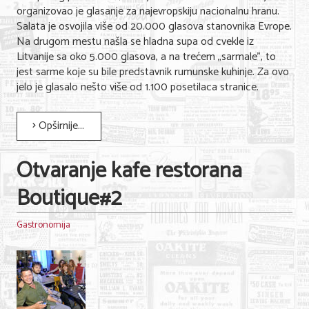
organizovao je glasanje za najevropskiju nacionalnu hranu.
Salata je osvojila više od 20.000 glasova stanovnika Evrope.
Na drugom mestu našla se hladna supa od cvekle iz
Litvanije sa oko 5.000 glasova, a na trećem „sarmale”, to
jest sarme koje su bile predstavnik rumunske kuhinje. Za ovo
jelo je glasalo nešto više od 1.100 posetilaca stranice.
Opširnije...
Otvaranje kafe restorana
Boutique#2
Gastronomija