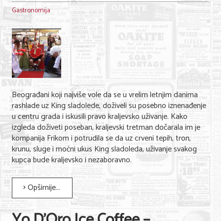
Gastronomija
Beograđani koji najviše vole da se u vrelim letnjim danima
rashlade uz King sladolede, doživeli su posebno iznenađenje
u centru grada i iskusili pravo kraljevsko uživanje. Kako
izgleda doživeti poseban, kraljevski tretman dočarala im je
kompanija Frikom i potrudila se da uz crveni tepih, tron,
krunu, sluge i moćni ukus King sladoleda, uživanje svakog
kupca bude kraljevsko i nezaboravno.
Opširnije...
Yo D'Oro Ice Coffee –