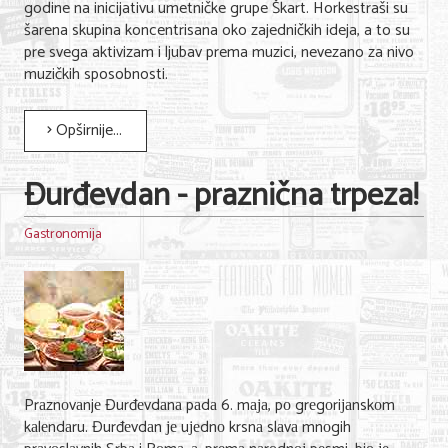
godine na inicijativu umetničke grupe Škart. Horkestraši su
šarena skupina koncentrisana oko zajedničkih ideja, a to su
pre svega aktivizam i ljubav prema muzici, nevezano za nivo
muzičkih sposobnosti.
Opširnije...
Đurđevdan - praznična trpeza!
Gastronomija
Prаznоvаnjе Đurđеvdаnа pаdа 6. mаја, pо grеgоriјаnskоm
kаlеndаru. Đurđеvdаn је uјеdnо krsnа slаvа mnоgih