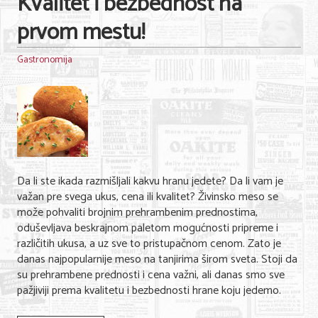
Kvalitet i bezbednost na
prvom mestu!
Gastronomija
Da li ste ikada razmišljali kakvu hranu jedete? Da li vam je
važan pre svega ukus, cena ili kvalitet? Živinsko meso se
može pohvaliti brojnim prehrambenim prednostima,
oduševljava beskrajnom paletom mogućnosti pripreme i
različitih ukusa, a uz sve to pristupačnom cenom. Zato je
danas najpopularnije meso na tanjirima širom sveta. Stoji da
su prehrambene prednosti i cena važni, ali danas smo sve
pažjiviji prema kvalitetu i bezbednosti hrane koju jedemo.