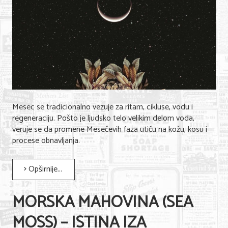
Shopping
Sve za venčanje
Sve za decu
Gastronomija
Kuća i bašta
Mesec se tradicionalno vezuje za ritam, cikluse, vodu i
Zdravlje i medicina
regeneraciju. Pošto je ljudsko telo velikim delom voda,
veruje se da promene Mesečevih faza utiču na kožu, kosu i
Sport i rekreacija
procese obnavljanja.
Hobi i razonoda
Opširnije...
ADRESAR
MORSKA MAHOVINA (SEA
Posao
MOSS) – ISTINA IZA
Usluge