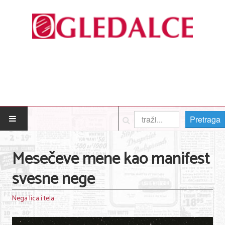
Pretraga
POČETNA
Mesečeve mene kao manifest
Posao
svesne nege
Usluge
Nega lica i tela
Nega lica i tela