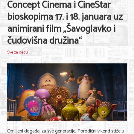
Concept Cinema i CineStar
bioskopima 17. i 18. januara uz
animirani film „Šavoglavko i
čudovišna družina“
Sve za decu
Omiljeni događaj za sve generacije, Porodični vikend stiže u