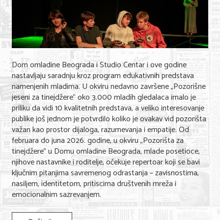
Dom omladine Beograda i Studio Centar i ove godine
nastavljaju saradnju kroz program edukativnih predstava
namenjenih mladima. U okviru nedavno završene „Pozorišne
jeseni za tinejdžere" oko 3.000 mladih gledalaca imalo je
priliku da vidi 10 kvalitetnih predstava, a veliko interesovanje
publike još jednom je potvrdilo koliko je ovakav vid pozorišta
važan kao prostor dijaloga, razumevanja i empatije. Od
februara do juna 2026. godine, u okviru „Pozorišta za
tinejdžere" u Domu omladine Beograda, mlade posetioce,
njihove nastavnike i roditelje, očekuje repertoar koji se bavi
ključnim pitanjima savremenog odrastanja – zavisnostima,
nasiljem, identitetom, pritiscima društvenih mreža i
emocionalnim sazrevanjem.