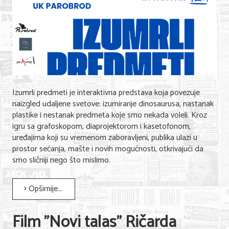
Izumrli predmeti je interaktivna predstava koja povezuje
naizgled udaljene svetove: izumiranje dinosaurusa, nastanak
plastike i nestanak predmeta koje smo nekada voleli. Kroz
igru sa grafoskopom, diaprojektorom i kasetofonom,
uređajima koji su vremenom zaboravljeni, publika ulazi u
prostor sećanja, mašte i novih mogućnosti, otkrivajući da
smo sličniji nego što mislimo.
Opširnije...
Film "Novi talas" Ričarda