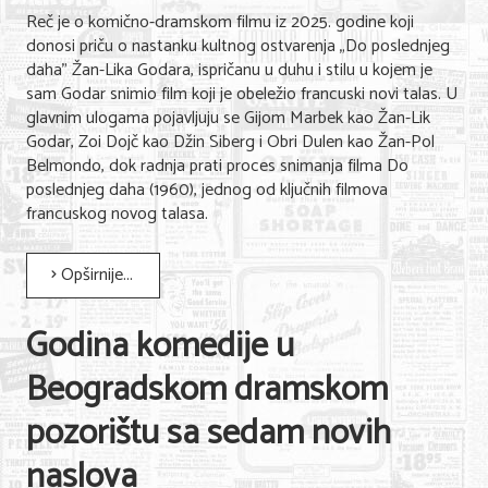
Reč je o komično-dramskom filmu iz 2025. godine koji
donosi priču o nastanku kultnog ostvarenja „Do poslednjeg
daha" Žan-Lika Godara, ispričanu u duhu i stilu u kojem je
sam Godar snimio film koji je obeležio francuski novi talas. U
glavnim ulogama pojavljuju se Gijom Marbek kao Žan-Lik
Godar, Zoi Dojč kao Džin Siberg i Obri Dulen kao Žan-Pol
Belmondo, dok radnja prati proces snimanja filma Do
poslednjeg daha (1960), jednog od ključnih filmova
francuskog novog talasa.
Opširnije...
Godina komedije u
Beogradskom dramskom
pozorištu sa sedam novih
naslova