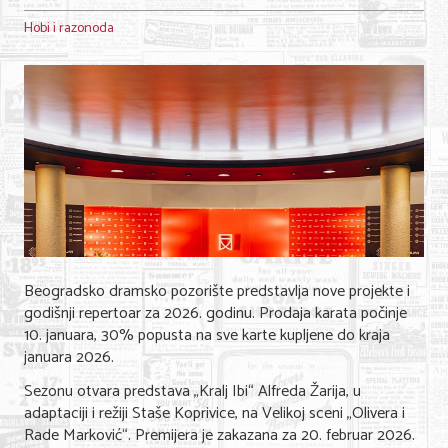
Hobi i razonoda
Beogradsko dramsko pozorište predstavlja nove projekte i
godišnji repertoar za 2026. godinu. Prodaja karata počinje
10. januara, 30% popusta na sve karte kupljene do kraja
januara 2026.
Sezonu otvara predstava „Kralj Ibi“ Alfreda Žarija, u
adaptaciji i režiji Staše Koprivice, na Velikoj sceni „Olivera i
Rade Marković“. Premijera je zakazana za 20. februar 2026.