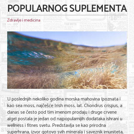
POPULARNOG SUPLEMENTA
Nega lica i tela
Shopping
Zdravlje i medicina
Sve za venčanje
Sve za decu
Kuća i bašta
Gastronomija
Sport i rekreacija
Zdravlje i medicina
U poslednjih nekoliko godina morska mahovina (poznata i
Hobi i razonoda
kao sea moss, najčešće Irish moss, lat. Chondrus crispus, a
danas se često pod tim imenom prodaju i druge crvene
UPIS FIRMI
alge) postala je jedan od najpopularnijih dodataka ishrani u
wellness i fitnes svetu. Predstavlja se kao prirodna
superhrana, izvor gotovo svih minerala i saveznik imuniteta,
MARKETING