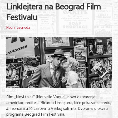
Linklejtera na Beograd Film
Festivalu
Hobi i razonoda
Film „Novi talas" (Nouvelle Vague), novo ostvarenje
američkog reditelja Ričarda Linklejtera, biće prikazan u sredu,
4. februara u 19 časova, u Velikoj sali mts Dvorane, u okviru
programa Beograd Film Festivala.