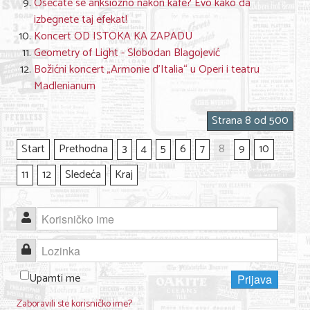
Osećate se anksiozno nakon kafe? Evo kako da
izbegnete taj efekat!
Koncert OD ISTOKA KA ZAPADU
Geometry of Light - Slobodan Blagojević
Božićni koncert „Armonie d’Italia“ u Operi i teatru
Madlenianum
Strana 8 od 500
Start
Prethodna
3
4
5
6
7
8
9
10
11
12
Sledeća
Kraj
Korisničko ime
Lozinka
Upamti me
Prijava
Zaboravili ste korisničko ime?