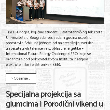
Tim H-Bridges, koji čine studenti Elektrotehničkog fakulteta
Univerziteta u Beogradu, već sedam godina uspešno
predstavlja Srbiju na jednom od najprestižnijih svetskih
univerzitetskih takmičenja iz oblasti energetike –
International Future Energy Challenge (IFEC), koje se
organizuje pod pokroviteljstvom Instituta inženjera
elektrotehnike i elektronike (IEEE).
Opširnije...
Specijalna projekcija sa
glumcima i Porodični vikend u