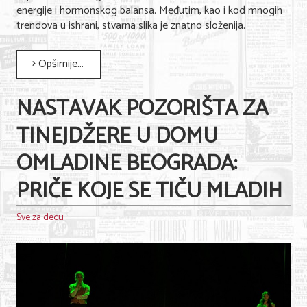
energije i hormonskog balansa. Međutim, kao i kod mnogih
trendova u ishrani, stvarna slika je znatno složenija.
KONTAKT
Opširnije...
O NAMA
NASTAVAK POZORIŠTA ZA
TINEJDŽERE U DOMU
OMLADINE BEOGRADA:
PRIČE KOJE SE TIČU MLADIH
Sve za decu