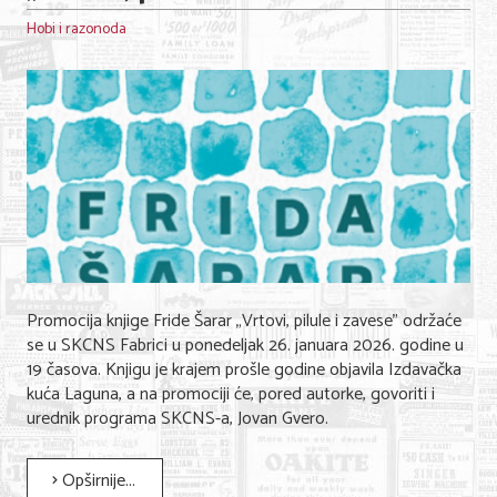
Hobi i razonoda
Promocija knjige Fride Šarar „Vrtovi, pilule i zavese" održaće
se u SKCNS Fabrici u ponedeljak 26. januara 2026. godine u
19 časova. Knjigu je krajem prošle godine objavila Izdavačka
kuća Laguna, a na promociji će, pored autorke, govoriti i
urednik programa SKCNS-a, Jovan Gvero.
Opširnije...