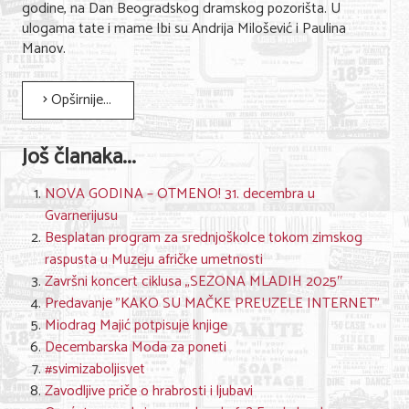
godine, na Dan Beogradskog dramskog pozorišta. U
ulogama tate i mame Ibi su Andrija Milošević i Paulina
Manov.
Opširnije...
Još članaka...
NOVA GODINA – OTMENO! 31. decembra u
Gvarnerijusu
Besplatan program za srednjoškolce tokom zimskog
raspusta u Muzeju afričke umetnosti
Završni koncert ciklusa „SEZONA MLADIH 2025″
Predavanje "KAKO SU MAČKE PREUZELE INTERNET"
Miodrag Majić potpisuje knjige
Decembarska Moda za poneti
#svimizaboljisvet
Zavodljive priče o hrabrosti i ljubavi