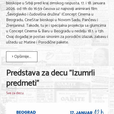
bioskope u Srbiji pred kraj zimskog raspusta, 17. i 18. januara
2026. od 11h do 16:59 časova uz najnoviji animirani film
„Šavoglavko i čudovišna družina” (Concept Cinema u
Beogradu, CineStar bioskopi u Novom Sadu, Pančevu i
Zrenjaninu). Takođe, tu je i specijalna projekcija sa glumcima
u Concept Cinema & Baru u Beogradu u nedelju 18.1. u 13h.
Ovaj događaj je postao sinonim za porodični izlazak, zabavu i
uštedu uz Matine i Porodične pakete.
Opširnije...
Predstava za decu "Izumrli
predmeti"
Sve za decu