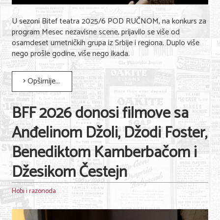
U sezoni Bitef teatra 2025/6 POD RUČNOM, na konkurs za
program Mesec nezavisne scene, prijavilo se više od
osamdeset umetničkih grupa iz Srbije i regiona. Duplo više
nego prošle godine, više nego ikada.
Opširnije...
BFF 2026 donosi filmove sa
Anđelinom Džoli, Džodi Foster,
Benediktom Kamberbačom i
Džesikom Čestejn
Hobi i razonoda