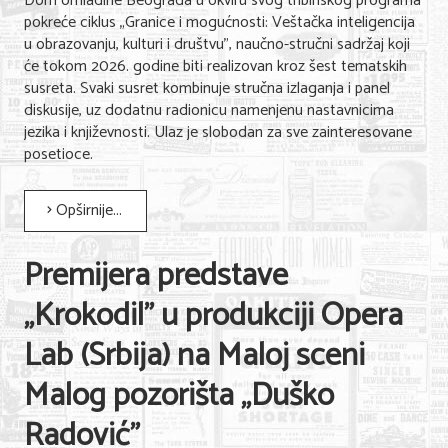
Dom omladine Beograda u okviru svog tribinskog programa
pokreće ciklus „Granice i mogućnosti: Veštačka inteligencija
u obrazovanju, kulturi i društvu", naučno-stručni sadržaj koji
će tokom 2026. godine biti realizovan kroz šest tematskih
susreta. Svaki susret kombinuje stručna izlaganja i panel
diskusije, uz dodatnu radionicu namenjenu nastavnicima
jezika i književnosti. Ulaz je slobodan za sve zainteresovane
posetioce.
Opširnije...
Premijera predstave
„Krokodil" u produkciji Opera
Lab (Srbija) na Maloj sceni
Malog pozorišta „Duško
Radović"