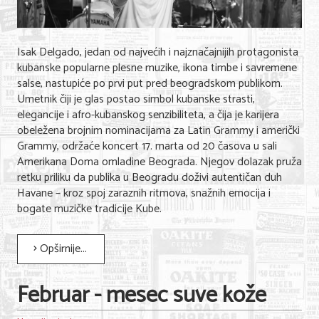
Isak Delgado, jedan od najvećih i najznačajnijih protagonista
kubanske popularne plesne muzike, ikona timbe i savremene
salse, nastupiće po prvi put pred beogradskom publikom.
Umetnik čiji je glas postao simbol kubanske strasti,
elegancije i afro-kubanskog senzibiliteta, a čija je karijera
obeležena brojnim nominacijama za Latin Grammy i američki
Grammy, održaće koncert 17. marta od 20 časova u sali
Amerikana Doma omladine Beograda. Njegov dolazak pruža
retku priliku da publika u Beogradu doživi autentičan duh
Havane – kroz spoj zaraznih ritmova, snažnih emocija i
bogate muzičke tradicije Kube.
Opširnije...
Februar - mesec suve kože