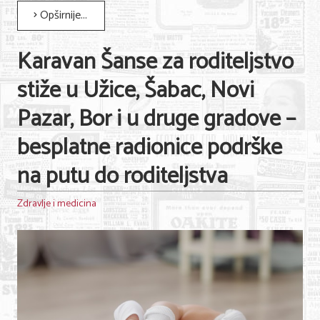
Opširnije...
Karavan Šanse za roditeljstvo
stiže u Užice, Šabac, Novi
Pazar, Bor i u druge gradove –
besplatne radionice podrške
na putu do roditeljstva
Zdravlje i medicina