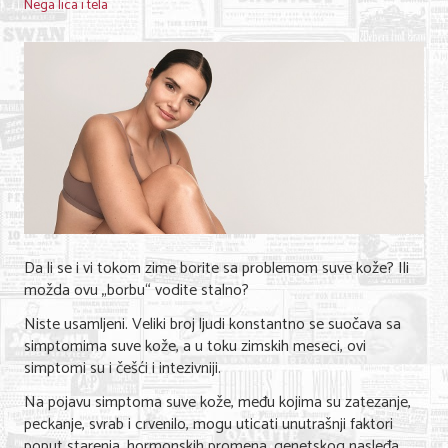
Nega lica i tela
Da li se i vi tokom zime borite sa problemom suve kože? Ili
možda ovu „borbu“ vodite stalno?
Niste usamljeni. Veliki broj ljudi konstantno se suočava sa
simptomima suve kože, a u toku zimskih meseci, ovi
simptomi su i češći i intezivniji.
Na pojavu simptoma suve kože, među kojima su zatezanje,
peckanje, svrab i crvenilo, mogu uticati unutrašnji faktori
poput starenja, hormonskih promena, genetskog nasleđa,