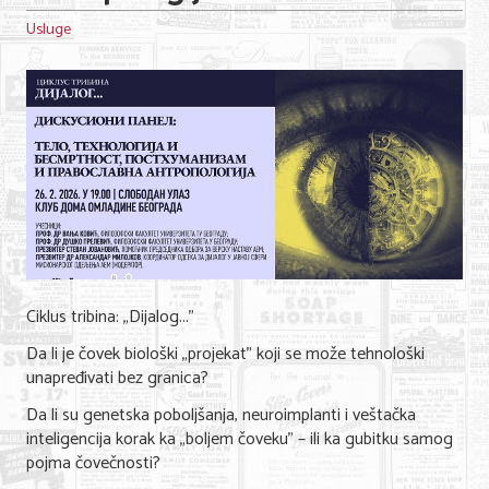
Shopping
Usluge
Sve za venčanje
Sve za decu
Gastronomija
Kuća i bašta
Zdravlje i medicina
Sport i rekreacija
Ciklus tribina: „Dijalog..."
Hobi i razonoda
Da li je čovek biološki „projekat" koji se može tehnološki
ADRESAR
unapređivati bez granica?
Da li su genetska poboljšanja, neuroimplanti i veštačka
Posao
inteligencija korak ka „boljem čoveku" – ili ka gubitku samog
pojma čovečnosti?
Usluge