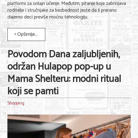
platformi za onlajn učenje. Međutim, pitanje koje zabrinjava
roditelje i stručnjake za bezbednost jeste da li prerano
dajemo deci previše moćnu tehnologiju.
Opširnije...
Povodom Dana zaljubljenih,
održan Hulapop pop-up u
Mama Shelteru: modni ritual
koji se pamti
Shopping