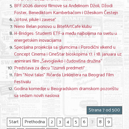
BFF 2026 donosi filmove sa Anđelinom Džoli, Džodi
Foster, Benediktom Kamberbačom i Džesikom Čestejn
„Vrtovi, pilule i zavese"
Neno Belan ponovo u BitefArtCafe klubu
H-Bridges: Studenti ETF-a među najboljima na svetu u
energetskim inovacijama
Specijalna projekcija sa glumcima i Porodični vikend u
Concept Cinema i CineStar bioskopima 17. i 18. januara uz
animirani film „Šavoglavko i čudovišna družina“
Predstava za decu "Izumrli predmeti"
Film "Novi talas" Ričarda Linklejtera na Beograd Film
Festivalu
Godina komedije u Beogradskom dramskom pozorištu
sa sedam novih naslova
Strana 7 od 500
Start
Prethodna
2
3
4
5
6
7
8
9