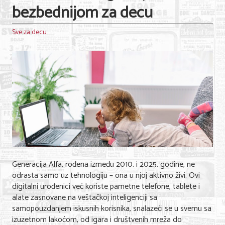
bezbednijom za decu
Sve za decu
Generacija Alfa, rođena između 2010. i 2025. godine, ne
odrasta samo uz tehnologiju – ona u njoj aktivno živi. Ovi
digitalni urođenici već koriste pametne telefone, tablete i
alate zasnovane na veštačkoj inteligenciji sa
samopouzdanjem iskusnih korisnika, snalazeći se u svemu sa
izuzetnom lakoćom, od igara i društvenih mreža do