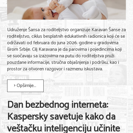
Udruženje Šansa za roditeljstvo organizuje Karavan Šanse za
roditeljstvo, ciklus besplatnih edukativnih radionica koji će se
održavati od februara do juna 2026. godine u gradovima
širom Srbije. Cilj Karavana je da parovima i pojedincima koji
se suočavaju sa izazovima na putu do roditeljstva pruži
pouzdane informacije, stručna objašnjenja i podršku, kao i
prostor za otvoren razgovor i razmenu iskustava.
Opširnije...
Dan bezbednog interneta:
Kaspersky savetuje kako da
veštačku inteligenciju učinite