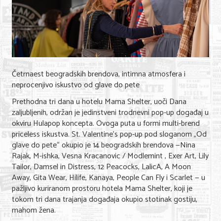
Četrnaest beogradskih brendova, intimna atmosfera i
neprocenjivo iskustvo od glave do pete
Prethodna tri dana u hotelu Mama Shelter, uoči Dana
zaljubljenih, održan je jedinstveni trodnevni pop-up događaj u
okviru Hulapop koncepta. Ovoga puta u formi multi-brend
priceless iskustva. St. Valentine’s pop-up pod sloganom „Od
glave do pete“ okupio je 14 beogradskih brendova —Nina
Rajak, M-ishka, Vesna Kracanovic / Modlemint , Exer Art, Lily
Tailor, Damsel in Distress, 12 Peacocks, LalicA, A Moon
Away, Gita Wear, Hilife, Kanaya, People Can Fly i Scarlet — u
pažljivo kuriranom prostoru hotela Mama Shelter, koji je
tokom tri dana trajanja događaja okupio stotinak gostiju,
mahom žena.