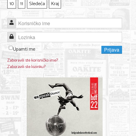
10
11
Sledeća
Kraj
Korisničko ime
Lozinka
Upamti me
Prijava
Zaboravili ste korisničko ime?
Zaboravili ste lozinku?