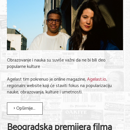
KONTAKT
O NAMA
Obrazovanje i nauka su suviše važni da ne bi bili deo
popularne kulture
Agelast tim pokrenuo je online magazine,
Agelast.io
,
regionalni website koji će staviti fokus na popularizaciju
nauke, obrazovanja, kulture i umetnosti.
Opširnije...
Beogradska premijera filma