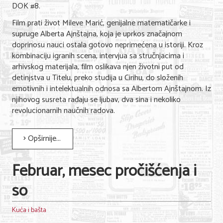
DOK #8.
Film prati život Mileve Marić, genijalne matematičarke i
supruge Alberta Ajnštajna, koja je uprkos značajnom
doprinosu nauci ostala gotovo neprimećena u istoriji. Kroz
kombinaciju igranih scena, intervjua sa stručnjacima i
arhivskog materijala, film oslikava njen životni put od
detinjstva u Titelu, preko studija u Cirihu, do složenih
emotivnih i intelektualnih odnosa sa Albertom Ajnštajnom. Iz
njihovog susreta rađaju se ljubav, dva sina i nekoliko
revolucionarnih naučnih radova.
Opširnije...
Februar, mesec pročišćenja i
so
Kuća i bašta