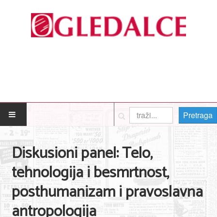
Pretraga
POČETNA
Diskusioni panel: Telo,
Posao
tehnologija i besmrtnost,
Usluge
posthumanizam i pravoslavna
Nega lica i tela
antropologija