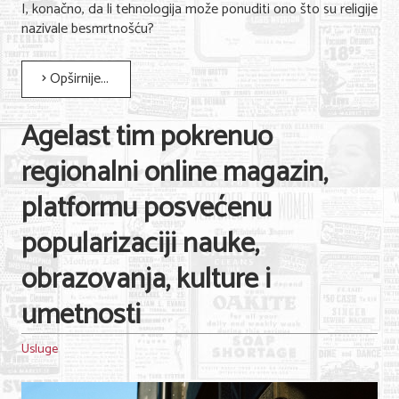
I, konačno, da li tehnologija može ponuditi ono što su religije
Nega lica i tela
nazivale besmrtnošću?
Shopping
Opširnije...
Sve za venčanje
Agelast tim pokrenuo
Sve za decu
regionalni online magazin,
Kuća i bašta
platformu posvećenu
Gastronomija
popularizaciji nauke,
Sport i rekreacija
obrazovanja, kulture i
Zdravlje i medicina
umetnosti
Hobi i razonoda
UPIS FIRMI
Usluge
MARKETING