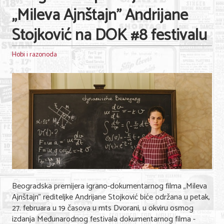
„Mileva Ajnštajn" Andrijane
Stojković na DOK #8 festivalu
Hobi i razonoda
Beogradska premijera igrano-dokumentarnog filma „Mileva
Ajnštajn" rediteljke Andrijane Stojković biće održana u petak,
27. februara u 19 časova u mts Dvorani, u okviru osmog
izdanja Međunarodnog festivala dokumentarnog filma -