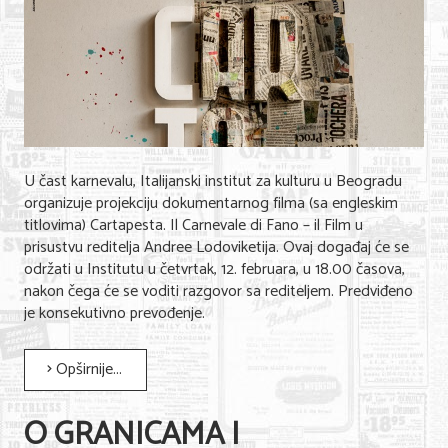
U čast karnevalu, Italijanski institut za kulturu u Beogradu
organizuje projekciju dokumentarnog filma (sa engleskim
titlovima) Cartapesta. Il Carnevale di Fano – il Film u
prisustvu reditelja Andree Lodoviketija. Ovaj događaj će se
održati u Institutu u četvrtak, 12. februara, u 18.00 časova,
nakon čega će se voditi razgovor sa rediteljem. Predviđeno
je konsekutivno prevođenje.
Opširnije...
O GRANICAMA I