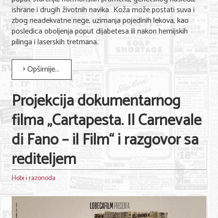
ishrane i drugih životnih navika…Koža može postati suva i
zbog neadekvatne nege, uzimanja pojedinih lekova, kao
posledica oboljenja poput dijabetesa ili nakon hemijskih
pilinga i laserskih tretmana.
Opširnije...
Projekcija dokumentarnog
filma „Cartapesta. Il Carnevale
di Fano – il Film“ i razgovor sa
rediteljem
Hobi i razonoda