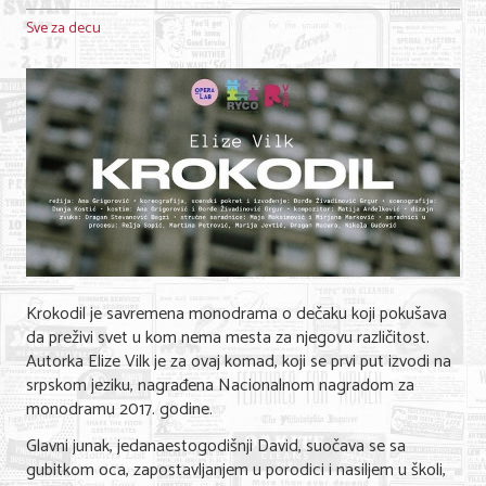
Sve za decu
Krokodil je savremena monodrama o dečaku koji pokušava
da preživi svet u kom nema mesta za njegovu različitost.
Autorka Elize Vilk je za ovaj komad, koji se prvi put izvodi na
srpskom jeziku, nagrađena Nacionalnom nagradom za
monodramu 2017. godine.
Glavni junak, jedanaestogodišnji David, suočava se sa
gubitkom oca, zapostavljanjem u porodici i nasiljem u školi,