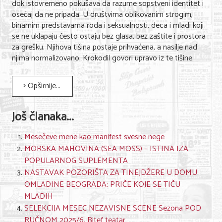
dok istovremeno pokušava da razume sopstveni identitet i
osećaj da ne pripada. U društvima oblikovanim strogim,
binarnim predstavama roda i seksualnosti, deca i mladi koji
se ne uklapaju često ostaju bez glasa, bez zaštite i prostora
za grešku. Njihova tišina postaje prihvaćena, a nasilje nad
njima normalizovano. Krokodil govori upravo iz te tišine.
Opširnije...
Još članaka...
Mesečeve mene kao manifest svesne nege
MORSKA MAHOVINA (SEA MOSS) – ISTINA IZA
POPULARNOG SUPLEMENTA
NASTAVAK POZORIŠTA ZA TINEJDŽERE U DOMU
OMLADINE BEOGRADA: PRIČE KOJE SE TIČU
MLADIH
SELEKCIJA MESEC NEZAVISNE SCENE Sezona POD
RUČNOM 2025/6. Bitef teatar