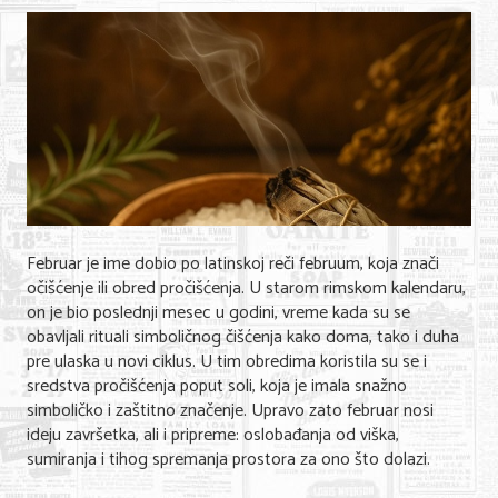
Februar je ime dobio po latinskoj reči februum, koja znači
očišćenje ili obred pročišćenja. U starom rimskom kalendaru,
on je bio poslednji mesec u godini, vreme kada su se
obavljali rituali simboličnog čišćenja kako doma, tako i duha
pre ulaska u novi ciklus. U tim obredima koristila su se i
sredstva pročišćenja poput soli, koja je imala snažno
simboličko i zaštitno značenje. Upravo zato februar nosi
ideju završetka, ali i pripreme: oslobađanja od viška,
sumiranja i tihog spremanja prostora za ono što dolazi.