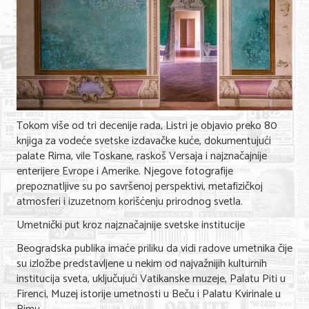
KONTAKT
O NAMA
Tokom više od tri decenije rada, Listri je objavio preko 80
knjiga za vodeće svetske izdavačke kuće, dokumentujući
palate Rima, vile Toskane, raskoš Versaja i najznačajnije
enterijere Evrope i Amerike. Njegove fotografije
prepoznatljive su po savršenoj perspektivi, metafizičkoj
atmosferi i izuzetnom korišćenju prirodnog svetla.
Umetnički put kroz najznačajnije svetske institucije
Beogradska publika imaće priliku da vidi radove umetnika čije
su izložbe predstavljene u nekim od najvažnijih kulturnih
institucija sveta, uključujući Vatikanske muzeje, Palatu Piti u
Firenci, Muzej istorije umetnosti u Beču i Palatu Kvirinale u