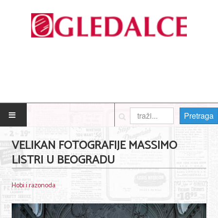
Pretraga
POČETNA
VELIKAN FOTOGRAFIJE MASSIMO
LISTRI U BEOGRADU
Posao
Usluge
Hobi i razonoda
Nega lica i tela