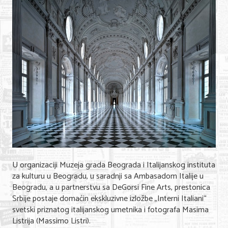
Shopping
Sve za venčanje
Sve za decu
Gastronomija
Kuća i bašta
Zdravlje i medicina
Sport i rekreacija
Hobi i razonoda
U organizaciji Muzeja grada Beograda i Italijanskog instituta
ADRESAR
za kulturu u Beogradu, u saradnji sa Ambasadom Italije u
Beogradu, a u partnerstvu sa DeGorsi Fine Arts, prestonica
Posao
Srbije postaje domaćin ekskluzivne izložbe „Interni Italiani“
svetski priznatog italijanskog umetnika i fotografa Masima
Usluge
Listrija (Massimo Listri).