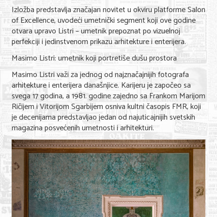
Izložba predstavlja značajan novitet u okviru platforme Salon
Nega lica i tela
of Excellence, uvodeći umetnički segment koji ove godine
Shopping
otvara upravo Listri – umetnik prepoznat po vizuelnoj
perfekciji i jedinstvenom prikazu arhitekture i enterijera.
Sve za venčanje
Masimo Listri: umetnik koji portretiše dušu prostora
Sve za decu
Masimo Listri važi za jednog od najznačajnijih fotografa
arhitekture i enterijera današnjice. Karijeru je započeo sa
Kuća i bašta
svega 17 godina, a 1981. godine zajedno sa Frankom Marijom
Ričijem i Vitorijom Sgarbijem osniva kultni časopis FMR, koji
Gastronomija
je decenijama predstavljao jedan od najuticajnijih svetskih
magazina posvećenih umetnosti i arhitekturi.
Sport i rekreacija
Zdravlje i medicina
Hobi i razonoda
UPIS FIRMI
MARKETING