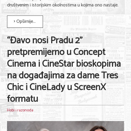
društvenim i istorijskim okolnostima u kojima ono nastaje.
Opširnije...
“Đavo nosi Pradu 2”
pretpremijerno u Concept
Cinema i CineStar bioskopima
na događajima za dame Tres
Chic i CineLady u ScreenX
formatu
Hobi i razonoda