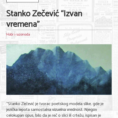
Stanko Zečević “Izvan
vremena”
Hobi i razonoda
“Stanko Zečević je tvorac poetskog modela slike, gde je
jezička lepota samostalna vizuelna vrednost. Njegov
celokupan opus, bilo da je reč o slici ili crtežu, ispisan je