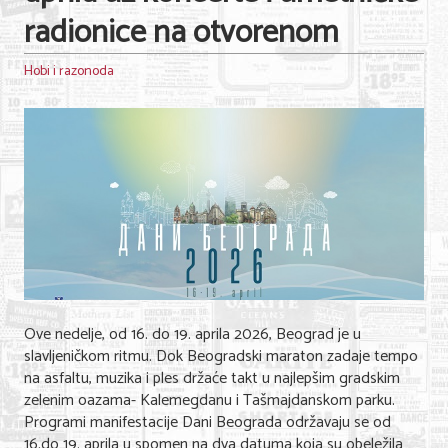
radionice na otvorenom
Hobi i razonoda
Ove nedelje, od 16. do 19. aprila 2026, Beograd je u
slavljeničkom ritmu. Dok Beogradski maraton zadaje tempo
na asfaltu, muzika i ples držaće takt u najlepšim gradskim
zelenim oazama- Kalemegdanu i Tašmajdanskom parku.
Programi manifestacije Dani Beograda održavaju se od
16.do 19. aprila u spomen na dva datuma koja su obeležila