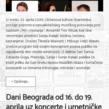
U sredu, 22. aprila (20h), Ustanova kulture Gvarnerijus
postaje pozornica nesvakidašnjeg muzičkog putovanja pod
nazivom „Mit i misterija”. Ansambl Trio Ritual, koji čine
renomirani umetnici Sonja Kalajić (violina, testera,
kastanjete), Dražen Tikveša (klarinet) i Milivoje Veljić (klavir),
izvešće program koji svojim konceptom poziva publiku na
najzabavniji deo visoke umetnosti. U delima Sen Sansa,
Edvarda Griga, Menotija, Satija i Sonje Kalajić publika će
imati priliku da čuje široku lepezu muzičkih iskaza i tumačenja
povezanih sa temama mitologije, misterije i ezoterije.
Opširnije...
Dani Beograda od 16. do 19.
aprila uz koncerte i umetničke