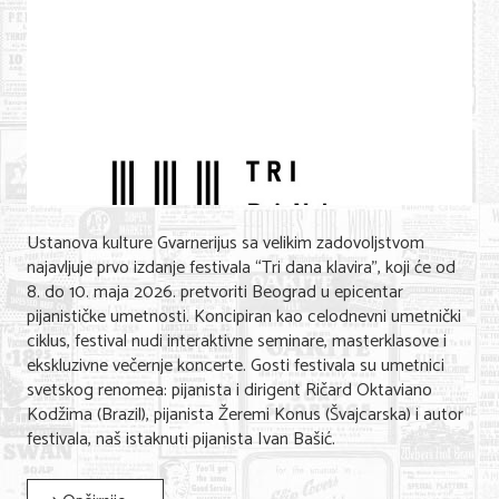
Ustanova kulture Gvarnerijus sa velikim zadovoljstvom
najavljuje prvo izdanje festivala “Tri dana klavira”, koji će od
8. do 10. maja 2026. pretvoriti Beograd u epicentar
pijanističke umetnosti. Koncipiran kao celodnevni umetnički
ciklus, festival nudi interaktivne seminare, masterklasove i
ekskluzivne večernje koncerte. Gosti festivala su umetnici
svetskog renomea: pijanista i dirigent Ričard Oktaviano
Kodžima (Brazil), pijanista Žeremi Konus (Švajcarska) i autor
festivala, naš istaknuti pijanista Ivan Bašić.