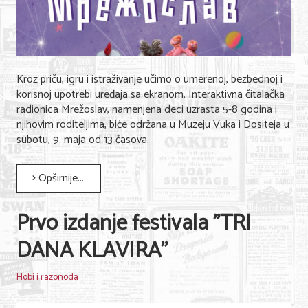
Kroz priču, igru i istraživanje učimo o umerenoj, bezbednoj i
korisnoj upotrebi uređaja sa ekranom. Interaktivna čitalačka
radionica Mrežoslav, namenjena deci uzrasta 5-8 godina i
njihovim roditeljima, biće održana u Muzeju Vuka i Dositeja u
subotu, 9. maja od 13 časova.
Opširnije...
Prvo izdanje festivala "TRI
DANA KLAVIRA"
Hobi i razonoda