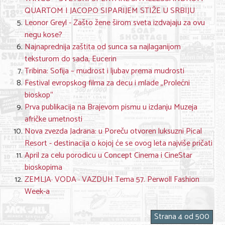
QUARTOM I JACOPO SIPARIJEM STIŽE U SRBIJU
Leonor Greyl - Zašto žene širom sveta izdvajaju za ovu
negu kose?
Najnaprednija zaštita od sunca sa najlaganijom
teksturom do sada, Eucerin
Tribina: Sofija – mudrost i ljubav prema mudrosti
Festival evropskog filma za decu i mlade „Prolećni
bioskop“
Prva publikacija na Brajevom pismu u izdanju Muzeja
afričke umetnosti
Nova zvezda Jadrana: u Poreču otvoren luksuzni Pical
Resort - destinacija o kojoj će se ovog leta najviše pričati
April za celu porodicu u Concept Cinema i CineStar
bioskopima
ZEMLJA· VODA · VAZDUH Tema 57. Perwoll Fashion
Week-a
Strana 4 od 500