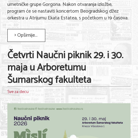
umetničke grupe Gorgona. Nakon otvaranja izložbe,
Nega lica i tela
program će se nastaviti koncertom Beogradskog džez
orkestra u Atrijumu Ekata Estatea, s početkom u 19 časova.
Shopping
Sve za venčanje
Opširnije...
Sve za decu
Četvrti Naučni piknik 29. i 30.
Kuća i bašta
maja u Arboretumu
Gastronomija
Šumarskog fakulteta
Sport i rekreacija
Sve za decu
Zdravlje i medicina
Hobi i razonoda
UPIS FIRMI
MARKETING