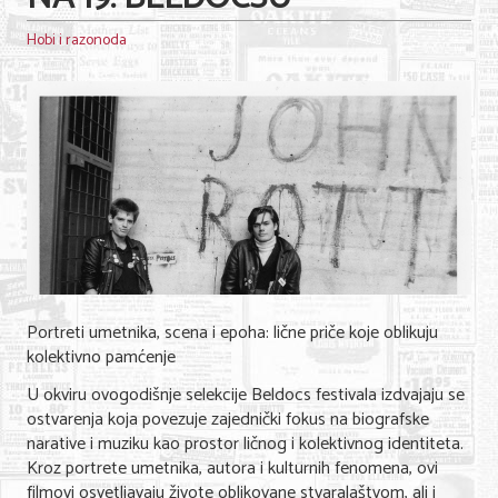
Hobi i razonoda
Portreti umetnika, scena i epoha: lične priče koje oblikuju
kolektivno pamćenje
U okviru ovogodišnje selekcije Beldocs festivala izdvajaju se
ostvarenja koja povezuje zajednički fokus na biografske
narative i muziku kao prostor ličnog i kolektivnog identiteta.
Kroz portrete umetnika, autora i kulturnih fenomena, ovi
filmovi osvetljavaju živote oblikovane stvaralaštvom, ali i