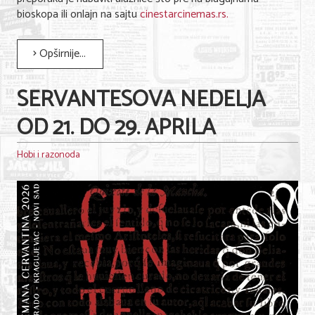
bioskopa ili onlajn na sajtu
cinestarcinemas.rs.
Opširnije...
SERVANTESOVA NEDELJA
OD 21. DO 29. APRILA
Hobi i razonoda