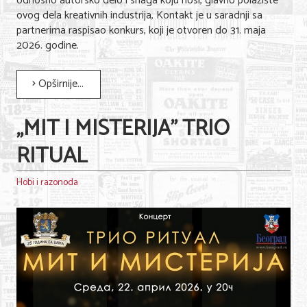
odnosno autorsko delo i snaga koju nosi, glavno polazište
ovog dela kreativnih industrija, Kontakt je u saradnji sa
partnerima raspisao konkurs, koji je otvoren do 31. maja
2026. godine.
Opširnije...
„MIT I MISTERIJA” TRIO
RITUAL
Hobi i razonoda