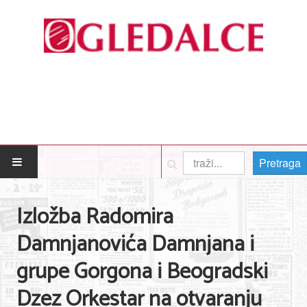
Pretraga
POČETNA
Izložba Radomira
Posao
Damnjanovića Damnjana i
Usluge
grupe Gorgona i Beogradski
Nega lica i tela
Dzez Orkestar na otvaranju