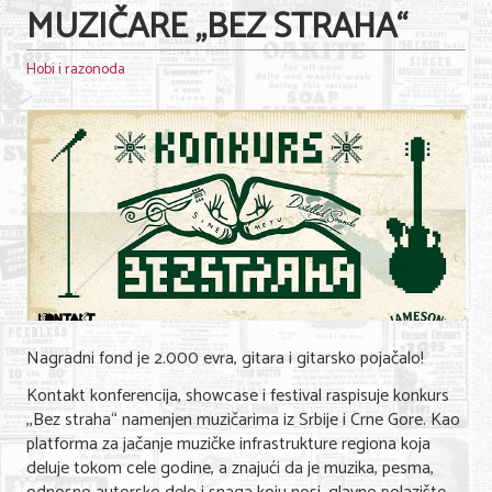
MUZIČARE ,,BEZ STRAHA“
Hobi i razonoda
Nagradni fond je 2.000 evra, gitara i gitarsko pojačalo!
Kontakt konferencija, showcase i festival raspisuje konkurs
,,Bez straha“ namenjen muzičarima iz Srbije i Crne Gore. Kao
platforma za jačanje muzičke infrastrukture regiona koja
deluje tokom cele godine, a znajući da je muzika, pesma,