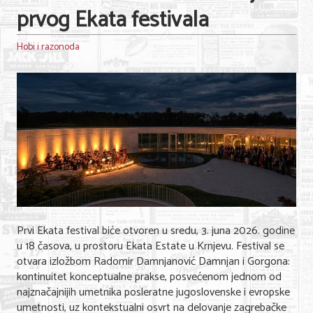
Shopping
prvog Ekata festivala
Sve za venčanje
Hobi i razonoda
Sve za decu
Gastronomija
Kuća i bašta
Zdravlje i medicina
Sport i rekreacija
Hobi i razonoda
Prvi Ekata festival biće otvoren u sredu, 3. juna 2026. godine
ADRESAR
u 18 časova, u prostoru Ekata Estate u Krnjevu. Festival se
otvara izložbom Radomir Damnjanović Damnjan i Gorgona:
Posao
kontinuitet konceptualne prakse, posvećenom jednom od
najznačajnijih umetnika posleratne jugoslovenske i evropske
Usluge
umetnosti, uz kontekstualni osvrt na delovanje zagrebačke