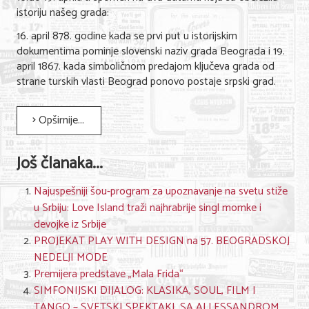
istoriju našeg grada:
16. april 878. godine kada se prvi put u istorijskim
dokumentima pominje slovenski naziv grada Beograda i 19.
april 1867. kada simboličnom predajom ključeva grada od
strane turskih vlasti Beograd ponovo postaje srpski grad.
Opširnije...
Još članaka...
Najuspešniji šou-program za upoznavanje na svetu stiže
u Srbiju: Love Island traži najhrabrije singl momke i
devojke iz Srbije
PROJEKAT PLAY WITH DESIGN na 57. BEOGRADSKOJ
NEDELJI MODE
Premijera predstave „Mala Frida“
SIMFONIJSKI DIJALOG: KLASIKA, SOUL, FILM I
TANGO – SVETSKI SPEKTAKL SA ALLESSANDROM