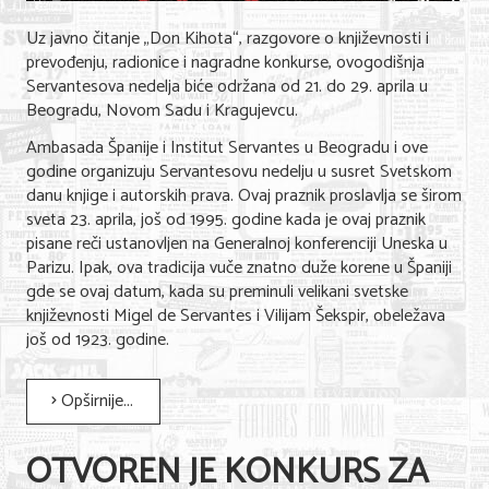
Uz javno čitanje „Don Kihota“, razgovore o književnosti i
prevođenju, radionice i nagradne konkurse, ovogodišnja
Servantesova nedelja biće održana od 21. do 29. aprila u
Beogradu, Novom Sadu i Kragujevcu.
Ambasada Španije i Institut Servantes u Beogradu i ove
godine organizuju Servantesovu nedelju u susret Svetskom
danu knjige i autorskih prava. Ovaj praznik proslavlja se širom
sveta 23. aprila, još od 1995. godine kada je ovaj praznik
pisane reči ustanovljen na Generalnoj konferenciji Uneska u
Parizu. Ipak, ova tradicija vuče znatno duže korene u Španiji
gde se ovaj datum, kada su preminuli velikani svetske
književnosti Migel de Servantes i Vilijam Šekspir, obeležava
još od 1923. godine.
Opširnije...
OTVOREN JE KONKURS ZA