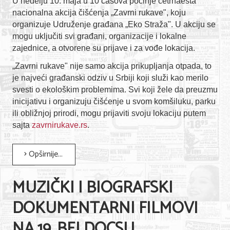
U nedelju 10. maja u 10 časova počinje četrnaesta
nacionalna akcija čišćenja „Zavrni rukave", koju
organizuje Udruženje građana „Eko Straža". U akciju se
mogu uključiti svi građani, organizacije i lokalne
zajednice, a otvorene su prijave i za vođe lokacija.
„Zavrni rukave" nije samo akcija prikupljanja otpada, to
je najveći građanski odziv u Srbiji koji služi kao merilo
svesti o ekološkim problemima. Svi koji žele da preuzmu
inicijativu i organizuju čišćenje u svom komšiluku, parku
ili obližnjoj prirodi, mogu prijaviti svoju lokaciju putem
sajta
zavrnirukave.rs
.
Opširnije...
MUZIČKI I BIOGRAFSKI
DOKUMENTARNI FILMOVI
NA 19. BELDOCSU