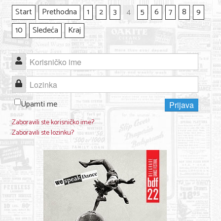
Start
Prethodna
1
2
3
4
5
6
7
8
9
10
Sledeća
Kraj
Korisničko ime
Lozinka
Upamti me
Prijava
Zaboravili ste korisničko ime?
Zaboravili ste lozinku?