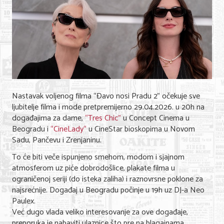
Nastavak voljenog filma “Đavo nosi Pradu 2” očekuje sve
ljubitelje filma i mode pretpremijerno 29.04.2026. u 20h na
događajima za dame,
“Tres Chic”
u Concept Cinema u
Beogradu i
“CineLady“
u CineStar bioskopima u Novom
Sadu, Pančevu i Zrenjaninu.
To će biti veče ispunjeno smehom, modom i sjajnom
atmosferom uz piće dobrodošlice, plakate filma u
ograničenoj seriji (do isteka zaliha) i raznovrsne poklone za
najsrećnije. Događaj u Beogradu počinje u 19h uz DJ-a Neo
Paulex.
Već dugo vlada veliko interesovanje za ove događaje,
preporuka je nabaviti ulaznice što pre na blagajnama