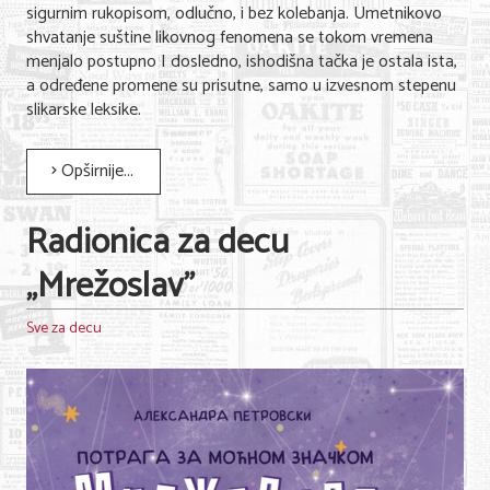
sigurnim rukopisom, odlučno, i bez kolebanja. Umetnikovo
shvatanje suštine likovnog fenomena se tokom vremena
menjalo postupno I dosledno, ishodišna tačka je ostala ista,
a određene promene su prisutne, samo u izvesnom stepenu
slikarske leksike.
Opširnije...
Radionica za decu
„Mrežoslav”
Sve za decu