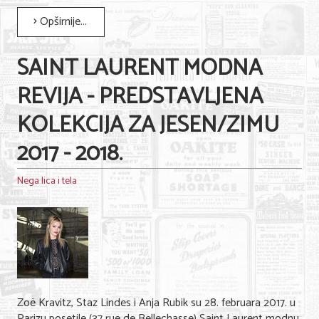
Opširnije...
SAINT LAURENT MODNA
REVIJA - PREDSTAVLJENA
KOLEKCIJA ZA JESEN/ZIMU
2017 - 2018.
Nega lica i tela
Zoë Kravitz, Staz Lindes i Anja Rubik su 28. februara 2017. u
Parizu posetile (37 rue de Bellechasse) Saint Laurent modnu