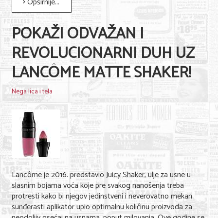
Opširnije...
Nega lica i tela
POKAŽI ODVAŽAN I
Shopping
REVOLUCIONARNI DUH UZ
Sve za venčanje
LANCÔME MATTE SHAKER!
Sve za decu
Kuća i bašta
Nega lica i tela
Gastronomija
Sport i rekreacija
Zdravlje i medicina
Hobi i razonoda
Lancôme je 2016. predstavio Juicy Shaker, ulje za usne u
slasnim bojama voća koje pre svakog nanošenja treba
UPIS FIRMI
protresti kako bi njegov jedinstveni i neverovatno mekan
sunđerasti aplikator upio optimalnu količinu proizvoda za
MARKETING
neodoljiv osećaj na usnama, poput milovanja. Ove godine se