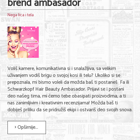
brend ambasador
Nega lica i tela
Voliš kamere, komunikativna si i snalažljiva, sa velikim
uživanjem vodiš brigu o svojoj kosi ili telu? Ukoliko si se
prepoznala, mi bismo voleli da možda baš ti postaneš Fa ili
Schwarzkopf Hair Beauty Ambasador. Prijavi se i postani
deo našeg tima, mi ćemo tebe obasipati proizvodima, a ti
nas zanimljivim i kreativnim recenzijama! Možda baš ti
dobiješ priliku da se pridružiš ekipi i ostvariš deo svojih snova.
Opširnije...