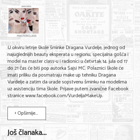
U okviru letnje škole šminke Dragana Vurdelje, jednog od
najuglednijih beauty eksperata u regionu, specijalna gošća i
model na master class-u i radionici u četvrtak 14. jula od 17
do 21 čas će biti pop autorka Sajsi MC. Polaznici škole će
imati priliku da posmatraju make up tehniku Dragana
Vurdelje a zatim da urade sopstvenu šminku na modelima
uz asistenciju tima škole. Prijave putem zvanične Facebook
stranice www.facebook.com/VurdeljaMakeUp.
Opširnije...
Još članaka...