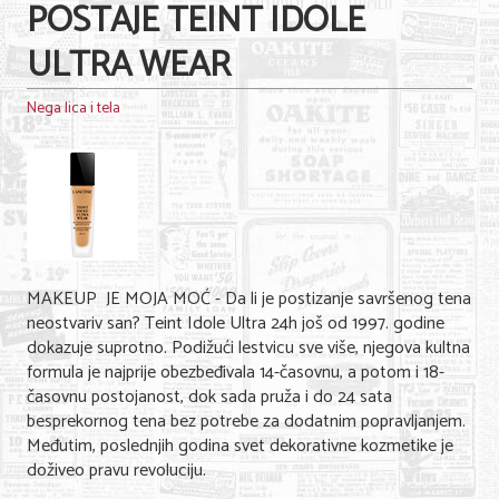
POSTAJE TEINT IDOLE
ULTRA WEAR
Nega lica i tela
MAKEUP JE MOJA MOĆ - Da li je postizanje savršenog tena
neostvariv san? Teint Idole Ultra 24h još od 1997. godine
dokazuje suprotno. Podižući lestvicu sve više, njegova kultna
formula je najprije obezbeđivala 14-časovnu, a potom i 18-
časovnu postojanost, dok sada pruža i do 24 sata
besprekornog tena bez potrebe za dodatnim popravljanjem.
Međutim, poslednjih godina svet dekorativne kozmetike je
doživeo pravu revoluciju.