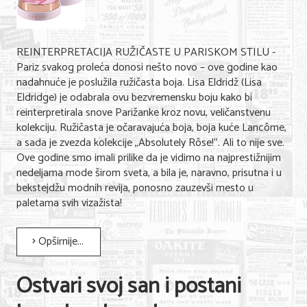
REINTERPRETACIJA RUŽIČASTE U PARISKOM STILU -
Pariz svakog proleća donosi nešto novo – ove godine kao
nadahnuće je poslužila ružičasta boja. Lisa Eldridž (Lisa
Eldridge) je odabrala ovu bezvremensku boju kako bi
reinterpretirala snove Parižanke kroz novu, veličanstvenu
kolekciju. Ružičasta je očaravajuća boja, boja kuće Lancôme,
a sada je zvezda kolekcije „Absolutely Rôse!“. Ali to nije sve.
Ove godine smo imali prilike da je vidimo na najprestižnijim
nedeljama mode širom sveta, a bila je, naravno, prisutna i u
bekstejdžu modnih revija, ponosno zauzevši mesto u
paletama svih vizažista!
Opširnije...
Ostvari svoj san i postani