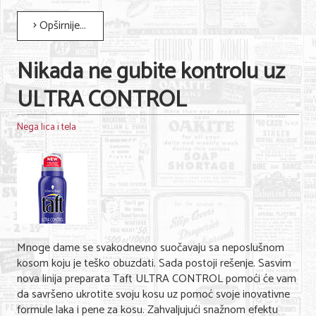
Opširnije...
Nikada ne gubite kontrolu uz
ULTRA CONTROL
Nega lica i tela
Mnoge dame se svakodnevno suočavaju sa neposlušnom
kosom koju je teško obuzdati. Sada postoji rešenje. Sasvim
nova linija preparata Taft ULTRA CONTROL pomoći će vam
da savršeno ukrotite svoju kosu uz pomoć svoje inovativne
formule laka i pene za kosu. Zahvaljujući snažnom efektu