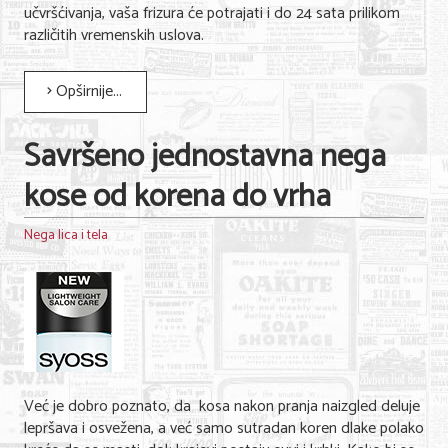
učvršćivanja, vaša frizura će potrajati i do 24 sata prilikom
različitih vremenskih uslova.
Opširnije...
Savršeno jednostavna nega
kose od korena do vrha
Nega lica i tela
Već je dobro poznato, da kosa nakon pranja naizgled deluje
lepršava i osvežena, a već samo sutradan koren dlake polako