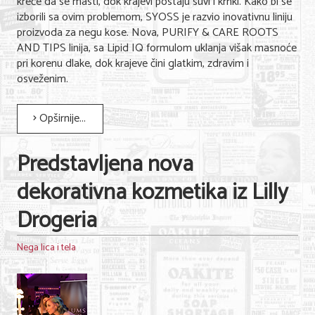
kreće da se masti, dok krajevi postaju suvi i krhki. Kako bi se
izborili sa ovim problemom, SYOSS je razvio inovativnu liniju
proizvoda za negu kose. Nova, PURIFY & CARE ROOTS
AND TIPS linija, sa Lipid IQ formulom uklanja višak masnoće
pri korenu dlake, dok krajeve čini glatkim, zdravim i
osveženim.
Opširnije...
Predstavljena nova
dekorativna kozmetika iz Lilly
Drogeria
Nega lica i tela