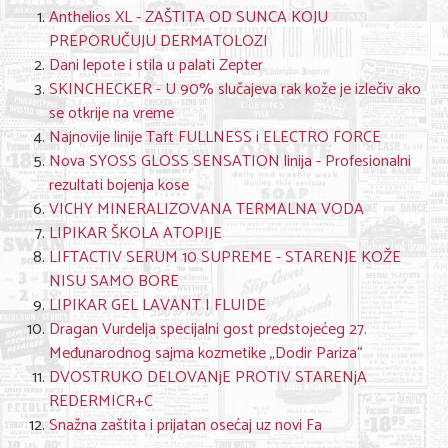
Anthelios XL - ZAŠTITA OD SUNCA KOJU
PREPORUČUJU DERMATOLOZI
Dani lepote i stila u palati Zepter
SKINCHECKER - U 90% slučajeva rak kože je izlečiv ako
se otkrije na vreme
Najnovije linije Taft FULLNESS i ELECTRO FORCE
Nova SYOSS GLOSS SENSATION linija - Profesionalni
rezultati bojenja kose
VICHY MINERALIZOVANA TERMALNA VODA
LIPIKAR ŠKOLA ATOPIJE
LIFTACTIV SERUM 10 SUPREME - STARENJE KOŽE
NISU SAMO BORE
LIPIKAR GEL LAVANT I FLUIDE
Dragan Vurdelja specijalni gost predstojećeg 27.
Međunarodnog sajma kozmetike „Dodir Pariza“
DVOSTRUKO DELOVANjE PROTIV STARENjA
REDERMICR+C
Snažna zaštita i prijatan osećaj uz novi Fa