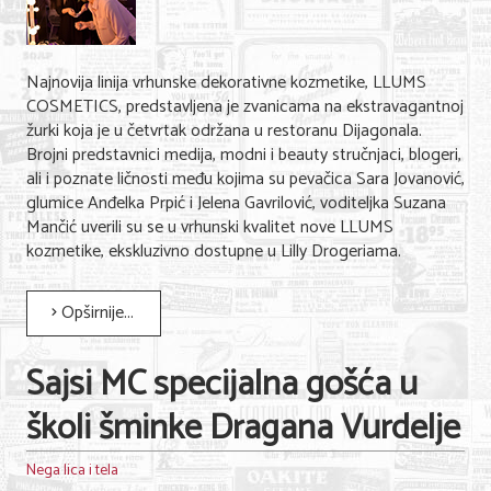
Najnovija linija vrhunske dekorativne kozmetike, LLUMS
COSMETICS, predstavljena je zvanicama na ekstravagantnoj
žurki koja je u četvrtak održana u restoranu Dijagonala.
Brojni predstavnici medija, modni i beauty stručnjaci, blogeri,
ali i poznate ličnosti među kojima su pevačica Sara Jovanović,
glumice Anđelka Prpić i Jelena Gavrilović, voditeljka Suzana
Mančić uverili su se u vrhunski kvalitet nove LLUMS
kozmetike, ekskluzivno dostupne u Lilly Drogeriama.
Opširnije...
Sajsi MC specijalna gošća u
školi šminke Dragana Vurdelje
Nega lica i tela