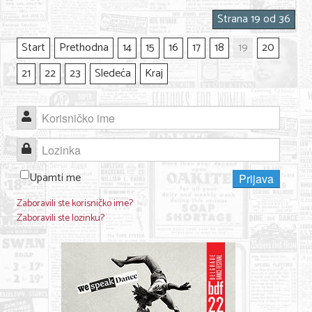
Strana 19 od 36
Start
Prethodna
14
15
16
17
18
19
20
21
22
23
Sledeća
Kraj
Korisničko ime
Lozinka
Upamti me
Prijava
Zaboravili ste korisničko ime?
Zaboravili ste lozinku?