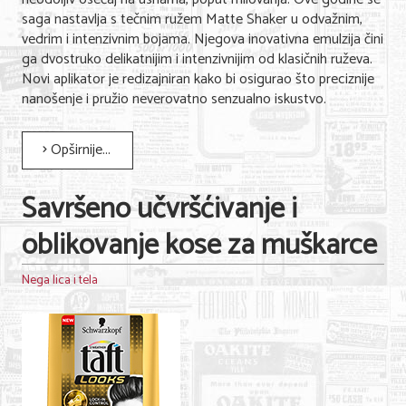
saga nastavlja s tečnim ružem Matte Shaker u odvažnim,
vedrim i intenzivnim bojama. Njegova inovativna emulzija čini
KONTAKT
ga dvostruko delikatnijim i intenzivnijim od klasičnih ruževa.
Novi aplikator je redizajniran kako bi osigurao što preciznije
O NAMA
nanošenje i pružio neverovatno senzualno iskustvo.
Opširnije...
Savršeno učvršćivanje i
oblikovanje kose za muškarce
Nega lica i tela