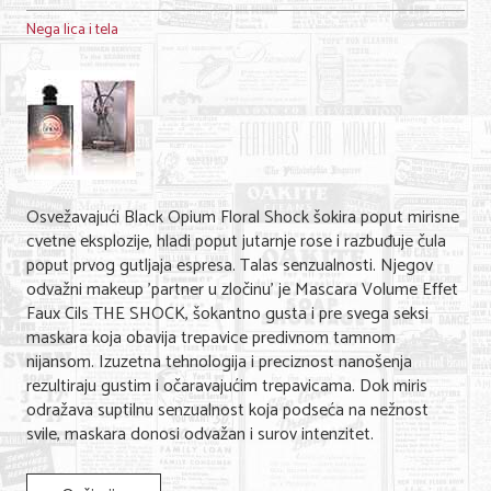
Shopping
Nega lica i tela
Sve za venčanje
Sve za decu
Gastronomija
Kuća i bašta
Osvežavajući Black Opium Floral Shock šokira poput mirisne
Zdravlje i medicina
cvetne eksplozije, hladi poput jutarnje rose i razbuđuje čula
poput prvog gutljaja espresa. Talas senzualnosti. Njegov
Sport i rekreacija
odvažni makeup 'partner u zločinu' je Mascara Volume Effet
Faux Cils THE SHOCK, šokantno gusta i pre svega seksi
Hobi i razonoda
maskara koja obavija trepavice predivnom tamnom
nijansom. Izuzetna tehnologija i preciznost nanošenja
ADRESAR
rezultiraju gustim i očaravajućim trepavicama. Dok miris
odražava suptilnu senzualnost koja podseća na nežnost
Posao
svile, maskara donosi odvažan i surov intenzitet.
Usluge