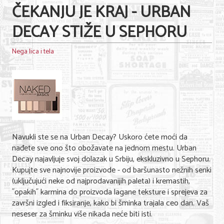
ČEKANJU JE KRAJ - URBAN
DECAY STIŽE U SEPHORU
Nega lica i tela
Navukli ste se na Urban Decay? Uskoro ćete moći da
nađete sve ono što obožavate na jednom mestu. Urban
Decay najavljuje svoj dolazak u Srbiju, ekskluzivno u Sephoru.
Kupujte sve najnovije proizvode - od baršunasto nežnih senki
(uključujući neke od najprodavanijih paleta) i kremastih,
˝opakih˝ karmina do proizvoda lagane teksture i sprejeva za
završni izgled i fiksiranje, kako bi šminka trajala ceo dan. Vaš
neseser za šminku više nikada neće biti isti.