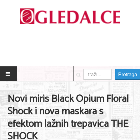
Pretraga
POČETNA
Novi miris Black Opium Floral
Posao
Shock i nova maskara s
Usluge
efektom lažnih trepavica THE
Nega lica i tela
SHOCK