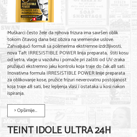
Muškarci često žele da njihova frizura ima savršen oblik
tokom čitavog dana bez obzira na vremenske uslove.
Zahvaljujući formuli sa polimerima ekstremne izdržljivosti,
nova Taft IRRESISTIBLE POWER linija preparata, štiti kosu
od vetra, vlage u vazduhu i pomaže pri zaštiti od UV-zraka
pružajući ekstremno jaku kontrolu koja traje do čak 48 sati.
Inovativna formula IRRESISTIBLE POWER linije preparata
za oblikovanje kose, pružiće frizuri neverovatnu postojanost
koja traje 48 sati, bez lepljenja vlasi i ostataka u kosi nakon
ispiranja.
Opširnije...
TEINT IDOLE ULTRA 24H