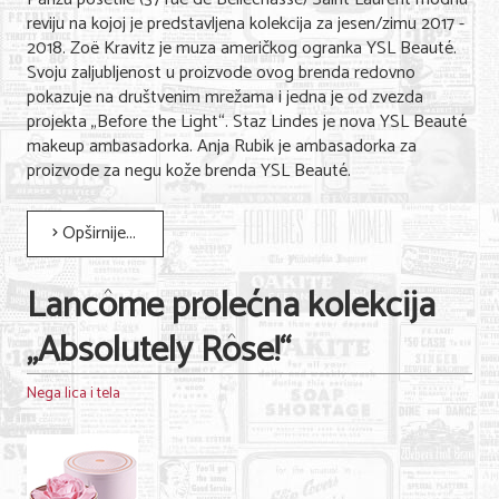
reviju na kojoj je predstavljena kolekcija za jesen/zimu 2017 -
2018. Zoë Kravitz je muza američkog ogranka YSL Beauté.
Svoju zaljubljenost u proizvode ovog brenda redovno
pokazuje na društvenim mrežama i jedna je od zvezda
projekta „Before the Light“. Staz Lindes je nova YSL Beauté
makeup ambasadorka. Anja Rubik je ambasadorka za
proizvode za negu kože brenda YSL Beauté.
Opširnije...
Lancôme prolećna kolekcija
„Absolutely Rôse!“
Nega lica i tela