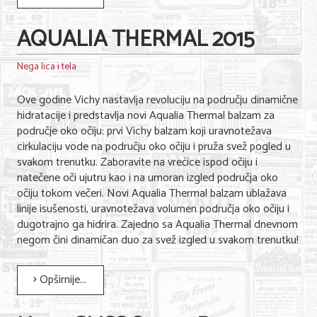
AQUALIA THERMAL 2015
Nega lica i tela
Ove godine Vichy nastavlja revoluciju na području dinamične
hidratacije i predstavlja novi Aqualia Thermal balzam za
područje oko očiju: prvi Vichy balzam koji uravnotežava
cirkulaciju vode na području oko očiju i pruža svež pogled u
svakom trenutku. Zaboravite na vrećice ispod očiju i
natečene oči ujutru kao i na umoran izgled područja oko
očiju tokom večeri. Novi Aqualia Thermal balzam ublažava
linije isušenosti, uravnotežava volumen područja oko očiju i
dugotrajno ga hidrira. Zajedno sa Aqualia Thermal dnevnom
negom čini dinamičan duo za svež izgled u svakom trenutku!
Opširnije...