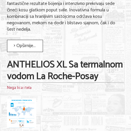
fantastične rezultate bojenja i intenzivno prekrivaju sede
čineći kosu glatkom poput svile. Inovativna formula u
kombinaciji sa hranljivim sastojcima održava kosu
negovanom, mekom na dodir i blistavo sjajnom, čak i do
šest nedelja.
Opširnije...
ANTHELIOS XL Sa termalnom
vodom La Roche-Posay
Nega lica i tela