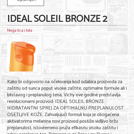
IDEAL SOLEIL BRONZE 2
Nega lica i tela
Kako bi odgovorio na očekivanja kod odabira proizvoda za
zaštitu od sunca poput visoke zaštite, optimalne formule ali i
blistavog i preplanulog tena, Vichy ove godine predstavlja
revolucionarni proizvod: IDEAL SOLEIL BRONZE
HIDRATANTNI SPREJ ZA OPTIMALNU PREPLANULOST
OSETLjIVE KOŽE. Zahvaljujući formuli koja je obogaćena
aktivatorima melanina novi proizvod postiže vidljivo bržu
preplanulost, istovremeno pruža efikasnu visoku zaštitu i