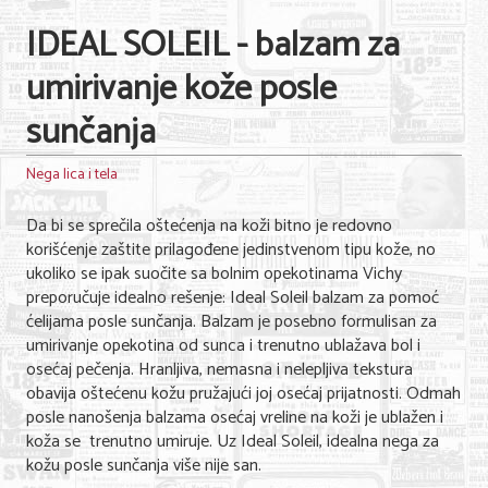
Nega lica i tela
IDEAL SOLEIL - balzam za
Shopping
umirivanje kože posle
Sve za venčanje
sunčanja
Sve za decu
Nega lica i tela
Kuća i bašta
Da bi se sprečila oštećenja na koži bitno je redovno
Gastronomija
korišćenje zaštite prilagođene jedinstvenom tipu kože, no
ukoliko se ipak suočite sa bolnim opekotinama Vichy
Sport i rekreacija
preporučuje idealno rešenje: Ideal Soleil balzam za pomoć
ćelijama posle sunčanja. Balzam je posebno formulisan za
Zdravlje i medicina
umirivanje opekotina od sunca i trenutno ublažava bol i
osećaj pečenja. Hranljiva, nemasna i nelepljiva tekstura
Hobi i razonoda
obavija oštećenu kožu pružajući joj osećaj prijatnosti. Odmah
posle nanošenja balzama osećaj vreline na koži je ublažen i
UPIS FIRMI
koža se trenutno umiruje. Uz Ideal Soleil, idealna nega za
kožu posle sunčanja više nije san.
MARKETING