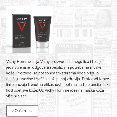
Shopping
Sve za venčanje
Sve za decu
Gastronomija
Kuća i bašta
Zdravlje i medicina
Vichy Homme linija Vichy proizvoda za negu lica i tela je
Sport i rekreacija
jedinstvena jer odgovara specifičnim potrebama muške
kože. Proizvodi sa posebnim teksturama vode brigu o
Hobi i razonoda
osećaju svežine i čvršćoj koži punoj zdravlja. Proizvodi iz ove
linije pružaju trenutnu efikasnost i optimalnu toleranciju, čak i
ADRESAR
kod osetljive kože. Uz Vichy Homme idealna muška koža
više nije san!
Posao
Opširnije...
Usluge