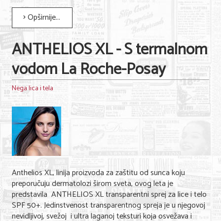
Opširnije...
KONTAKT
ANTHELIOS XL - S termalnom
O NAMA
vodom La Roche-Posay
Nega lica i tela
Anthelios XL, linija proizvoda za zaštitu od sunca koju
preporučuju dermatolozi širom sveta, ovog leta je
predstavila ANTHELIOS XL transparentni sprej za lice i telo
SPF 50+. Jedinstvenost transparentnog spreja je u njegovoj
nevidljivoj, svežoj i ultra laganoj teksturi koja osvežava i