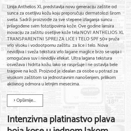
Linija Anthelios XL predstavlja novu generaciju zaštite od
sunca za osetljivu kožu koju preporučuju dermatolozi širom
sveta. Sadrži proizvode za sve stepene izlaganja suncu
prilagođene svim fototipovima kože. Ove godine lansira
inovaciju za zaštitu osetljive kože tela:NOVI ANTHELIOS XL
TRANSPARENTNI SPREJ ZA LICE I TELO SPF 50+ pruža
vrlo visoku i vodootpornu zaštitu za lice i telo. Nova
nevidljiva i sveža tekstura vrlo lagane maglice brzo se upija i
omogućava suv i nevidljiv efekat. Ultra lagana tekstura
osvežava i hidrita kožu, lako se raspršuje i ne ostavlja bele
tragove na koži. Proizvod je idealan za osobe u potrazi za
visokom zaštitom sa jednostavnim nanošenjem, prilikom
aktivnog odmora u letnjim mesecima.
Opširnije...
Intenzivna platinastvo plava