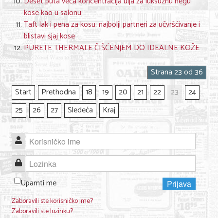
Deset puta veća koncentracija ulja za luksuznu negu
kose kao u salonu
Taft lak i pena za kosu: najbolji partneri za učvršćivanje i
blistavi sjaj kose
PURETE THERMALE ČIŠĆENjEM DO IDEALNE KOŽE
Strana 23 od 36
Start
Prethodna
18
19
20
21
22
23
24
25
26
27
Sledeća
Kraj
Korisničko ime
Lozinka
Upamti me
Prijava
Zaboravili ste korisničko ime?
Zaboravili ste lozinku?