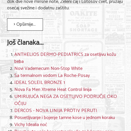
dok dve nove mirisne note, Zeleni čaj i Lotosov cvet, pružaju
osećaj svežine i dodatnu zaštitu.
Opširnije...
Još članaka...
ANTHELIOS DERMO-PEDIATRICS za osetljivu kožu
beba
Novi Vademecum Non-Stop White
Sa termalnom vodom La Roche-Posay
IDEAL SOLEIL BRONZE 1
Nova Fa Men Xtreme Heat Control linija
UMIRUJUĆA NEGA ZA OSETLjIVO PODRUČJE OKO
OČIJU
DERCOS - NOVA LINIJA PROTIV PERUTI
Posvetljivanje i bojenje tamne kose u jednom koraku
Vichy Idealia noć