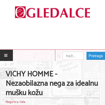
Pretraga
POČETNA
VICHY HOMME -
Posao
Nezaobilazna nega za idealnu
Usluge
mušku kožu
Nega lica i tela
Nega lica i tela