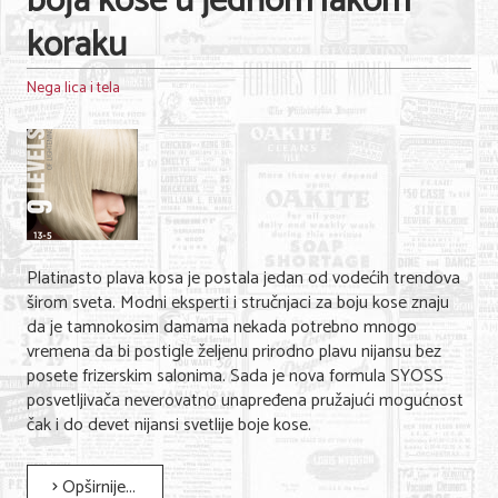
boja kose u jednom lakom
koraku
Nega lica i tela
Platinasto plava kosa je postala jedan od vodećih trendova
širom sveta. Modni eksperti i stručnjaci za boju kose znaju
da je tamnokosim damama nekada potrebno mnogo
vremena da bi postigle željenu prirodno plavu nijansu bez
posete frizerskim salonima. Sada je nova formula SYOSS
posvetljivača neverovatno unapređena pružajući mogućnost
čak i do devet nijansi svetlije boje kose.
Opširnije...