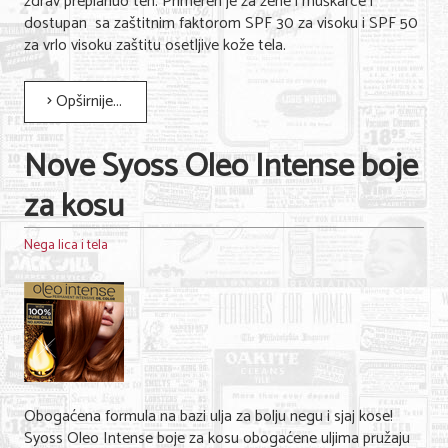
zdrav preplanuo ten. Primeren je za žene i muškarce i
dostupan sa zaštitnim faktorom SPF 30 za visoku i SPF 50
za vrlo visoku zaštitu osetljive kože tela.
Opširnije...
Nove Syoss Oleo Intense boje
za kosu
Nega lica i tela
Obogaćena formula na bazi ulja za bolju negu i sjaj kose!
Syoss Oleo Intense boje za kosu obogaćene uljima pružaju