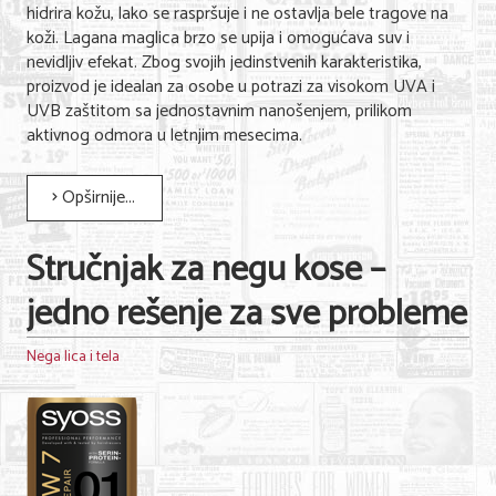
hidrira kožu, lako se raspršuje i ne ostavlja bele tragove na
koži. Lagana maglica brzo se upija i omogućava suv i
nevidljiv efekat. Zbog svojih jedinstvenih karakteristika,
proizvod je idealan za osobe u potrazi za visokom UVA i
UVB zaštitom sa jednostavnim nanošenjem, prilikom
aktivnog odmora u letnjim mesecima.
Opširnije...
Stručnjak za negu kose –
jedno rešenje za sve probleme
Nega lica i tela