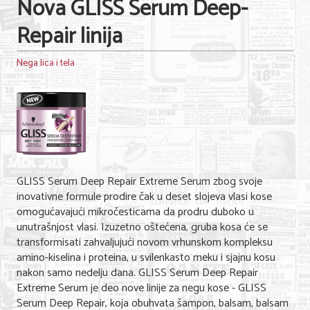
Nova GLISS Serum Deep-
Repair linija
Nega lica i tela
GLISS Serum Deep Repair Extreme Serum zbog svoje
inovativne formule prodire čak u deset slojeva vlasi kose
omogućavajući mikročesticama da prodru duboko u
unutrašnjost vlasi. Izuzetno oštećena, gruba kosa će se
transformisati zahvaljujući novom vrhunskom kompleksu
amino-kiselina i proteina, u svilenkasto meku i sjajnu kosu
nakon samo nedelju dana. GLISS Serum Deep Repair
Extreme Serum je deo nove linije za negu kose - GLISS
Serum Deep Repair, koja obuhvata šampon, balsam, balsam