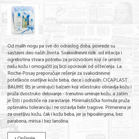
Od malih nogu pa sve do odraslog doba, povrede su
sastavni deo naših života. Svakodnevni rizik od iritacija i
ogrebotina stvara potrebu za proizvodom koji će umiriti
našu kožu i omogućiti joj brzi oporavak od oštećenja. La
Roche-Posay preporučuje rešenje za svakodnevne
poteškoće osetljive kože beba, dece i odraslih: CICAPLAST
BAUME B5 je umirujući balzam koji višestruko obnavlja kožu i
pruža dvostruko delovanje - trenutno umiruje kožu, a zatim
je štiti i podstiče na zarastanje. Minimalistička formula pruža
optimalnu toleranciju i ne ostavlja bele tragove. Primerena je
za osetljivu kožu, čak i kožu beba, jer je hipoalergena, bez
parabena, mirisa i bez lanolina.
Opširnije...