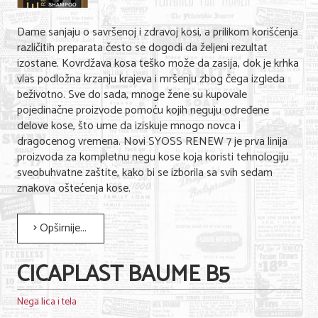
Dame sanjaju o savršenoj i zdravoj kosi, a prilikom korišćenja
različitih preparata često se dogodi da željeni rezultat
izostane. Kovrdžava kosa teško može da zasija, dok je krhka
vlas podložna krzanju krajeva i mršenju zbog čega izgleda
beživotno. Sve do sada, mnoge žene su kupovale
pojedinačne proizvode pomoću kojih neguju određene
delove kose, što ume da iziskuje mnogo novca i
dragocenog vremena. Novi SYOSS RENEW 7 je prva linija
proizvoda za kompletnu negu kose koja koristi tehnologiju
sveobuhvatne zaštite, kako bi se izborila sa svih sedam
znakova oštećenja kose.
Opširnije...
CICAPLAST BAUME B5
Nega lica i tela