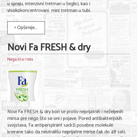
u spreju, intenzivni tretman u teglici, kao i
visokokoncentrovani mini tretman u tubi.
Opširnije...
Novi Fa FRESH & dry
Nega lica i tela
Novi Fa FRESH & dry bori se protiv neprijatnih i neželjenih
mirisa pre nego što se oni i pojave. Pored antibakterijskih
svojstava, Fa antiperspirant sadrži posebne molekule
kreirane tako da neutrališu neprijatne mirise čak do 48 sati,