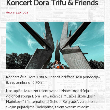
Koncert Dora Trifu & Friends
Hobi i razonoda
Koncert čela Dora Trifu & Friends održaće se u ponedeljak
8. septembra u 19:30h.
Nastupiće
izuzetno talentovana trinaestogodišnja
violončelistkinja Dora Trifu, učenica Muzičke škole „Josif
Marinković" i "International School Belgrade", zajedno sa
svojim prijateljima i kolegama, talentovanim mladim