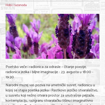
Hobi i razonoda
Poetsko veče i radionica za odrasle – čitanje poezije,
radionica jezika i biljne imaginacije - 23. avgusta u 18:00 -
19:30
Narodni muzej vas poziva na umetnički susret, radionicu u
kojoj se stapa poetika jezika i Rastkovo jezičko stvaralaštvo,
u susretu koji nežno otvara prostor za unutrašnje pejzaže,
kontemplaciju, razigranu stvaralačku tišinu i imaginativno