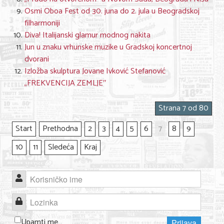
Osmi Oboa Fest od 30. juna do 2. jula u Beogradskoj
filharmoniji
Diva! Italijanski glamur modnog nakita
Jun u znaku vrhunske muzike u Gradskoj koncertnoj
dvorani
Izložba skulptura Jovane Ivković Stefanović
„FREKVENCIJA ZEMLJE″
Strana 7 od 80
Start
Prethodna
2
3
4
5
6
7
8
9
10
11
Sledeća
Kraj
Korisničko ime
Lozinka
Upamti me
Prijava