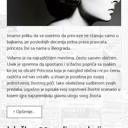
KONTAKT
O NAMA
Imamo priliku da se uverimo da princeze ne stanuju samo u
bajkama, jer poslednjih decenija jedna prava pravcata
princeza živi sa nama u Beogradu.
Viđamo je na najrazličitijim mestima, često sasvim običnim.
Uvek je spremna da spontano i srdačno popriča sa svakim
ko joj se obrati! Princeza koja je naizgled obična i ni po čemu
različita od nas ostalih, u stvari je posebna po svojoj
jedinstvenoj životnoj priči. Iako obeležena sudbinom svojih
predaka, uspešno je ispisala svoj sopstveni životni scenario u
kojem igra najzanimljiviju glavnu ulogu svog života.
Opširnije...