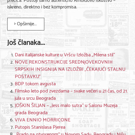
prečica. Postoji samo autentično Arnoldovo iskustvo –
iskreno, direktno i bez kompromisa.
Opširnije...
Još članaka...
Dani italijanske kulture u Vršcu Izložba „Milena stil“
NOVE REKONSTRUKCIJE SREDNjOVEKOVNIH
SRPSKIH INSIGNIJA NA IZLOŽBI „ČEKAJUĆI STALNU
POSTAVKU”
BDP tokom avgusta
Filmsko leto pod zvezdama – svake večeri u 21 čas, od 21.
jula u srcu Beograda
JOŠKIN ŠILJAN – „Jess malo sutra“ u Salonu Muzeja
grada Beograda
VIVA ENNIO MORRICONE
Putopis Stanislasa Pjerea
„Prado na otvorenom“ u Novom Sadu, Beogradu i Nišu