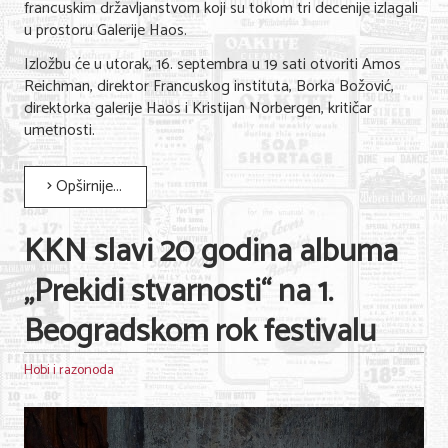
francuskim državljanstvom koji su tokom tri decenije izlagali
u prostoru Galerije Haos.
Izložbu će u utorak, 16. septembra u 19 sati otvoriti
Amos
Reichman
, direktor Francuskog instituta,
Borka Božović,
direktorka galerije Haos i Kristijan Norbergen, kritičar
umetnosti.
Opširnije...
KKN slavi 20 godina albuma
„Prekidi stvarnosti“ na 1.
Beogradskom rok festivalu
Hobi i razonoda