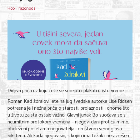
Shopping
Hobi i razonoda
Sve za venčanje
Sve za decu
Gastronomija
Kuća i bašta
Zdravlje i medicina
Sport i rekreacija
Dirljiva priča uz koju ćete se smejati i plakati u isto vreme.
Hobi i razonoda
Roman Kad ždralovi lete na jug švedske autorke Lise Ridsen
ADRESAR
potresna je i nežna priča o starosti, prolaznosti i onome što
u životu zaista ostaje važno. Glavni junak Bo suočava se s
Posao
neumitnim protokom vremena – njegovi dani protiču mirno,
obeleženi posetama negovatelja i društvom vernog psa
Usluge
Sikstena. Ali kada njegov sin, s kojim ima težak i nerazrešen