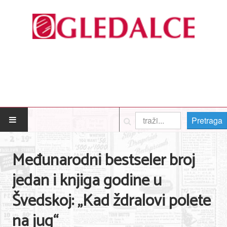
Pretraga
POČETNA
Međunarodni bestseler broj
Posao
jedan i knjiga godine u
Usluge
Švedskoj: „Kad ždralovi polete
Nega lica i tela
na jug“