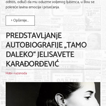
odnos, odluči da mu oduzme voljenog ljubimca, u Bou se
Nega lica i tela
pokreće lavina emocija i prisećanja.
Shopping
Opširnije...
Sve za venčanje
PREDSTAVLjANjE
Sve za decu
AUTOBIOGRAFIJE „TAMO
Kuća i bašta
DALEKO“ JELISAVETE
Gastronomija
KARAĐORĐEVIĆ
Sport i rekreacija
Zdravlje i medicina
Hobi i razonoda
Hobi i razonoda
UPIS FIRMI
MARKETING