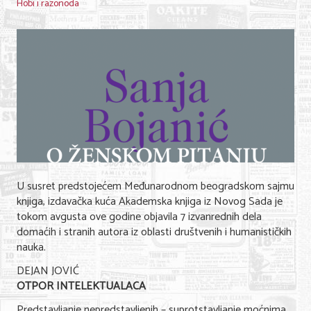
Hobi i razonoda
U susret predstojećem Međunarodnom beogradskom sajmu
knjiga, izdavačka kuća Akademska knjiga iz Novog Sada je
tokom avgusta ove godine objavila 7 izvanrednih dela
domaćih i stranih autora iz oblasti društvenih i humanističkih
nauka.
DEJAN JOVIĆ
OTPOR INTELEKTUALACA
Predstavljanje nepredstavljenih – suprotstavljanje moćnima