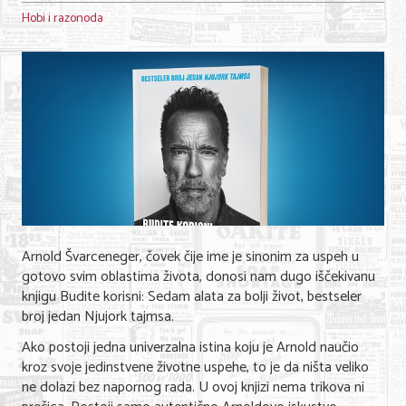
Hobi i razonoda
Arnold Švarceneger, čovek čije ime je sinonim za uspeh u
gotovo svim oblastima života, donosi nam dugo iščekivanu
knjigu Budite korisni: Sedam alata za bolji život, bestseler
broj jedan Njujork tajmsa.
Ako postoji jedna univerzalna istina koju je Arnold naučio
kroz svoje jedinstvene životne uspehe, to je da ništa veliko
ne dolazi bez napornog rada. U ovoj knjizi nema trikova ni