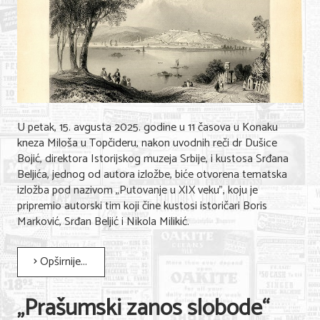
U petak, 15. avgusta 2025. godine u 11 časova u Konaku
kneza Miloša u Topčideru, nakon uvodnih reči dr Dušice
Bojić, direktora Istorijskog muzeja Srbije, i kustosa Srđana
Beljića, jednog od autora izložbe, biće otvorena tematska
izložba pod nazivom „Putovanje u XIX veku”, koju je
pripremio autorski tim koji čine kustosi istoričari Boris
Marković, Srđan Beljić i Nikola Milikić.
Opširnije...
„Prašumski zanos slobode“