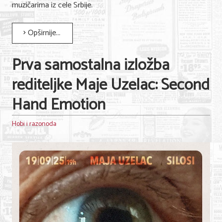
muzičarima iz cele Srbije.
Opširnije...
Prva samostalna izložba
rediteljke Maje Uzelac: Second
Hand Emotion
Hobi i razonoda