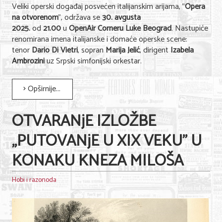
Veliki operski događaj posvećen italijanskim arijama, "
Opera
na otvorenom
", održava se
30. avgusta
2025.
od
21.00
u
OpenAir Corneru Luke Beograd
. Nastupiće
renomirana imena italijanske i domaće operske scene:
tenor
Dario Di Vietri
, sopran
Marija Jelić
, dirigent
Izabela
Ambrozini
uz Srpski simfonijski orkestar.
Opširnije...
OTVARANjE IZLOŽBE
„PUTOVANjE U XIX VEKU” U
KONAKU KNEZA MILOŠA
Hobi i razonoda