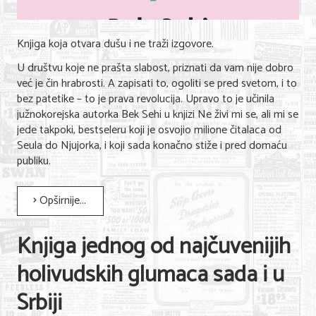
Knjiga koja otvara dušu i ne traži izgovore.
U društvu koje ne prašta slabost, priznati da vam nije dobro
već je čin hrabrosti. A zapisati to, ogoliti se pred svetom, i to
bez patetike – to je prava revolucija. Upravo to je učinila
južnokorejska autorka Bek Sehi u knjizi Ne živi mi se, ali mi se
jede takpoki, bestseleru koji je osvojio milione čitalaca od
Seula do Njujorka, i koji sada konačno stiže i pred domaću
publiku.
Opširnije...
Knjiga jednog od najčuvenijih
holivudskih glumaca sada i u
Srbiji