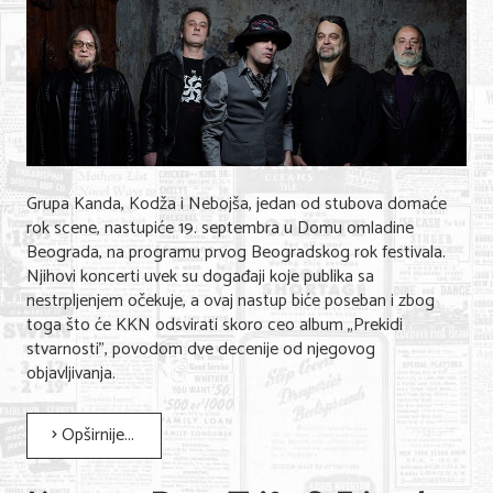
Grupa Kanda, Kodža i Nebojša, jedan od stubova domaće
rok scene, nastupiće 19. septembra u Domu omladine
Beograda, na programu prvog Beogradskog rok festivala.
Njihovi koncerti uvek su događaji koje publika sa
nestrpljenjem očekuje, a ovaj nastup biće poseban i zbog
toga što će KKN odsvirati skoro ceo album „Prekidi
stvarnosti", povodom dve decenije od njegovog
objavljivanja.
Opširnije...