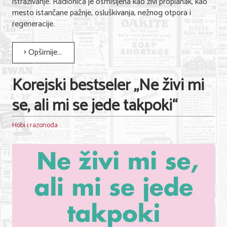
istraživanje. Radionica je osmišljena kao živi proplanak, kao
mesto istančane pažnje, osluškivanja, nežnog otpora i
regeneracije.
Opširnije...
Korejski bestseler „Ne živi mi
se, ali mi se jede takpoki“
Hobi i razonoda