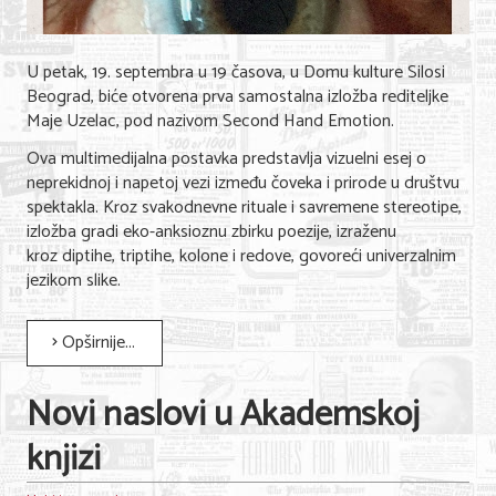
U petak, 19. septembra u 19 časova, u Domu kulture Silosi
Beograd, biće otvorena prva samostalna izložba rediteljke
Maje Uzelac, pod nazivom Second Hand Emotion.
Ova multimedijalna postavka predstavlja vizuelni esej o
neprekidnoj i napetoj vezi između čoveka i prirode u društvu
spektakla. Kroz svakodnevne rituale i savremene stereotipe,
izložba gradi eko-anksioznu zbirku poezije, izraženu
kroz diptihe, triptihe, kolone i redove, govoreći univerzalnim
jezikom slike.
Opširnije...
Novi naslovi u Akademskoj
knjizi