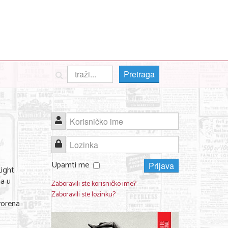
Pretraga
Korisničko ime
Lozinka
Upamti me
Prijava
Light
na u
Zaboravili ste korisničko ime?
n
Zaboravili ste lozinku?
tvorena