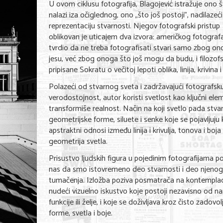
U ovom ciklusu fotografija, Blagojević istražuje ono 
nalazi iza očiglednog, ono „što još postoji", nadilazeć
reprezentaciju stvarnosti. Njegov fotografski pristup
oblikovan je uticajem dva izvora: američkog fotografa 
tvrdio da ne treba fotografisati stvari samo zbog on
jesu, već zbog onoga što još mogu da budu, i filozofs
pripisane Sokratu o večitoj lepoti oblika, linija, krivina i
Polazeći od stvarnog sveta i zadržavajući fotografsk
verodostojnost, autor koristi svetlost kao ključni ele
transformiše realnost. Način na koji svetlo pada stva
geometrijske forme, siluete i senke koje se pojavljuju
apstraktni odnosi između linija i krivulja, tonova i boja
geometrija svetla.
Prisustvo ljudskih figura u pojedinim fotografijama 
nas da smo istovremeno deo stvarnosti i deo njenog
tumačenja. Izložba poziva posmatrača na kontemplac
nudeći vizuelno iskustvo koje postoji nezavisno od na
funkcije ili želje, i koje se doživljava kroz čisto zadovo
forme, svetla i boje.