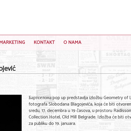
MARKETING
KONTAKT
O NAMA
ojević
Бартcелона pop up predstavlja izložbu Geometry of 
fotografa Slobodana Blagojevića, koja će biti otvore
sredu, 17. decembra u 19 časova, u prostoru Radisso
Collection Hotel, Old Mill Belgrade. Izložba će biti o
za publiku do 19. januara.