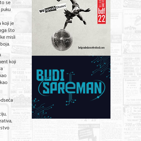
što se
i puku
koji je
oga što
ke misli
 boja.
u
ment koji
ra
 kao
 kao
podseća
iju,
rativa,
ljstvo