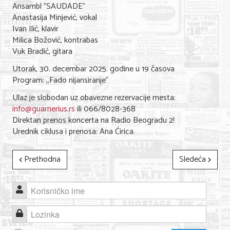
Ansambl "SAUDADE"
Nega lica i tela
Anastasija Minjević, vokal
Ivan Ilić, klavir
Shopping
Milica Božović, kontrabas
Vuk Bradić, gitara
Sve za venčanje
Utorak, 30. decembar 2025. godine u 19 časova
Sve za decu
Program: ,,Fado nijansiranje"
Kuća i bašta
Ulaz je slobodan uz obavezne rezervacije mesta:
info@guarnerius.rs
ili 066/8028-368
Gastronomija
Direktan prenos koncerta na Radio Beogradu 2!
Urednik ciklusa i prenosa: Ana Ćirica
Sport i rekreacija
Zdravlje i medicina
Prethodna
Sledeća
Hobi i razonoda
Korisničko ime
UPIS FIRMI
Lozinka
MARKETING