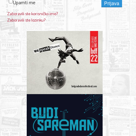
Upamti me
Prijava
KONTAKT
Zaboravili ste korisničko ime?
Zaboravili ste lozinku?
O NAMA