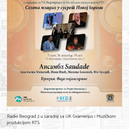
Shopping
Sve za venčanje
Sve za decu
Gastronomija
Kuća i bašta
Zdravlje i medicina
Sport i rekreacija
Hobi i razonoda
ADRESAR
Posao
Radio Beograd 2 u saradnji sa UK Gvarnerijus i Muzičkom
produkcijom RTS
Usluge