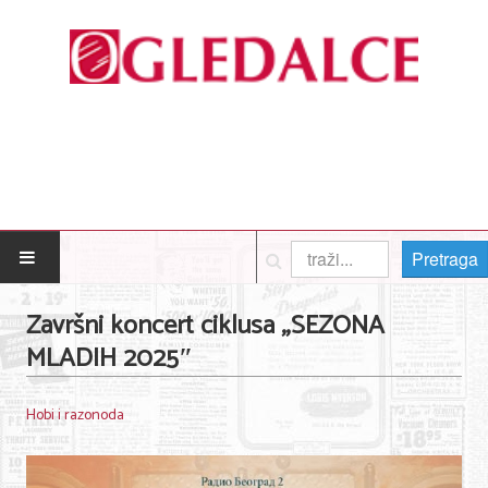
Pretraga
POČETNA
Završni koncert ciklusa „SEZONA
MLADIH 2025″
Posao
Usluge
Hobi i razonoda
Nega lica i tela