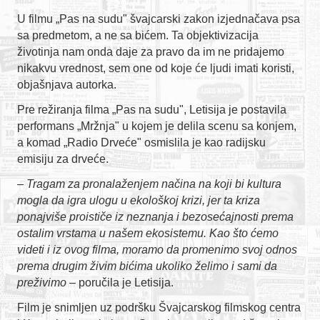
U filmu „Pas na sudu" švajcarski zakon izjednačava psa
KONTAKT
sa predmetom, a ne sa bićem. Ta objektivizacija
životinja nam onda daje za pravo da im ne pridajemo
O NAMA
nikakvu vrednost, sem one od koje će ljudi imati koristi,
objašnjava autorka.
Pre režiranja filma „Pas na sudu", Letisija je postavila
performans „Mržnja" u kojem je delila scenu sa konjem,
a komad „Radio Drveće" osmislila je kao radijsku
emisiju za drveće.
–
Tragam za pronalaženjem načina na koji bi kultura
mogla da igra ulogu u ekološkoj krizi, jer ta kriza
ponajviše proističe iz neznanja i bezosećajnosti prema
ostalim vrstama u našem ekosistemu. Kao što ćemo
videti i iz ovog filma, moramo da promenimo svoj odnos
prema drugim živim bićima ukoliko želimo i sami da
preživimo
– poručila je Letisija.
Film je snimljen uz podršku Švajcarskog filmskog centra