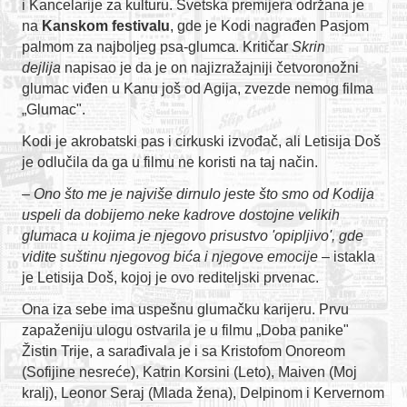
i Kancelarije za kulturu. Svetska premijera održana je
na
Kanskom festivalu
, gde je Kodi nagrađen Pasjom
palmom za najboljeg psa-glumca. Kritičar
Skrin
dejlija
napisao je da je on najizražajniji četvoronožni
glumac viđen u Kanu još od Agija, zvezde nemog filma
„Glumac".
Kodi je akrobatski pas i cirkuski izvođač, ali Letisija Doš
je odlučila da ga u filmu ne koristi na taj način.
–
Ono što me je najviše dirnulo jeste što smo od Kodija
uspeli da dobijemo neke kadrove dostojne velikih
glumaca u kojima je njegovo prisustvo 'opipljivo', gde
vidite suštinu njegovog bića i njegove emocije
– istakla
je Letisija Doš, kojoj je ovo rediteljski prvenac.
Ona iza sebe ima uspešnu glumačku karijeru. Prvu
zapaženiju ulogu ostvarila je u filmu „Doba panike"
Žistin Trije, a sarađivala je i sa Kristofom Onoreom
(Sofijine nesreće), Katrin Korsini (Leto), Maiven (Moj
kralj), Leonor Seraj (Mlada žena), Delpinom i Kervernom