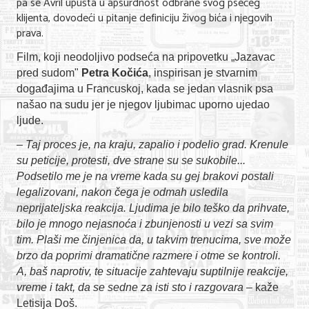
pa se Avril upušta u apsurdnost odbrane svog psećeg
Nega lica i tela
klijenta, dovodeći u pitanje definiciju živog bića i njegovih
prava.
Shopping
Film, koji neodoljivo podseća na pripovetku „Jazavac
Sve za venčanje
pred sudom"
Petra Kočića
, inspirisan je stvarnim
događajima u Francuskoj, kada se jedan vlasnik psa
Sve za decu
našao na sudu jer je njegov ljubimac uporno ujedao
ljude.
Kuća i bašta
–
Taj proces je, na kraju, zapalio i podelio grad. Krenule
Gastronomija
su peticije, protesti, dve strane su se sukobile...
Podsetilo me je na vreme kada su gej brakovi postali
Sport i rekreacija
legalizovani, nakon čega je odmah usledila
neprijateljska reakcija. Ljudima je bilo teško da prihvate,
Zdravlje i medicina
bilo je mnogo nejasnoća i zbunjenosti u vezi sa svim
Hobi i razonoda
tim. Plaši me činjenica da, u takvim trenucima, sve može
brzo da poprimi dramatične razmere i otme se kontroli.
UPIS FIRMI
A, baš naprotiv, te situacije zahtevaju suptilnije reakcije,
vreme i takt, da se sedne za isti sto i razgovara
– kaže
MARKETING
Letisija Doš.