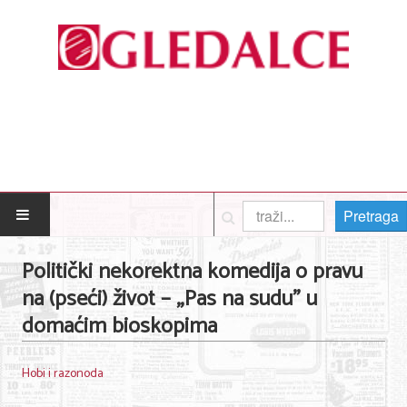
Pretraga
POČETNA
Politički nekorektna komedija o pravu
na (pseći) život – „Pas na sudu” u
Posao
domaćim bioskopima
Usluge
Hobi i razonoda
Nega lica i tela