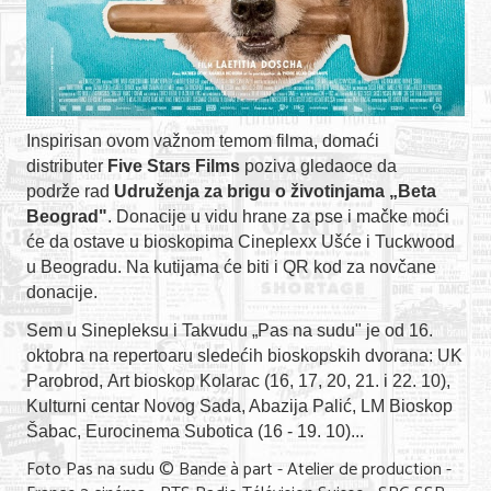
Inspirisan ovom važnom temom filma, domaći
distributer
Five Stars Films
poziva gledaoce da
podrže rad
Udruženja za brigu o životinjama „Beta
Beograd"
. Donacije u vidu hrane za pse i mačke moći
će da ostave u bioskopima Cineplexx Ušće i Tuckwood
u Beogradu. Na kutijama će biti i QR kod za novčane
donacije.
Sem u Sinepleksu i Takvudu „Pas na sudu" je od 16.
oktobra na repertoaru sledećih bioskopskih dvorana: UK
Parobrod, Art bioskop Kolarac (16, 17, 20, 21. i 22. 10),
Kulturni centar Novog Sada, Abazija Palić, LM Bioskop
Šabac, Eurocinema Subotica (16 - 19. 10)...
Foto Pas na sudu © Bande à part - Atelier de production -