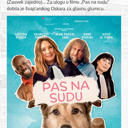
(Zauvek zajedno)... Za ulogu u filmu „Pas na sudu"
dobila je švajcarskog Oskara za glavnu glumicu.