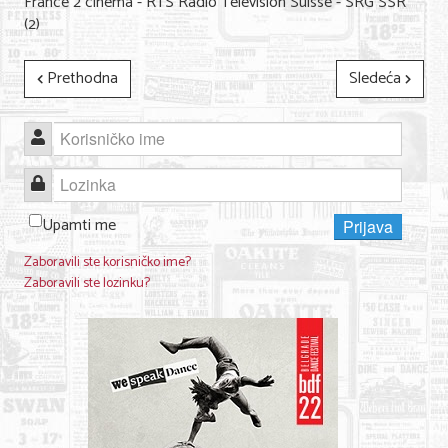
France 2 cinéma - RTS Radio Télévision Suisse - SRG SSR
(2)
Prethodna
Sledeća
Korisničko ime
Lozinka
Upamti me
Prijava
Zaboravili ste korisničko ime?
Zaboravili ste lozinku?