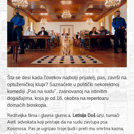
Shopping
Sve za venčanje
Sve za decu
Gastronomija
Kuća i bašta
Zdravlje i medicina
Sport i rekreacija
Šta se desi kada čovekov najbolji prijatelj, pas, završi na
optuženičkoj klupi? Saznaćete u politički nekorektnoj
Hobi i razonoda
komediji „Pas na sudu", zasnovanoj na istinitim
događajima, koja je od 16. okobra na repertoaru
ADRESAR
domaćih bioskopa.
Rediteljka filma i glavna glumica,
Letisija Doš
(45), tumači
Posao
Avril, advokata koji pristaje da na sudu zastupa psa
Usluge
Kosmosa. Pas je ugrizao troje ljudi i preti mu smrtna kazna,