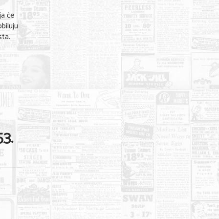
ja će
obiluju
sta.
3.