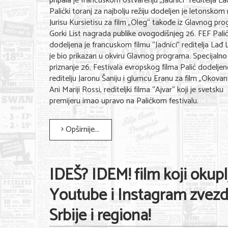
pripala je francuskom ostvarenju „Jadnici“ reditelja Lađ
Palićki toranj za najbolju režiju dodeljen je letonskom 
Jurisu Kursietisu za film „Oleg“ takođe iz Glavnog pr
Gorki List nagrada publike ovogodišnjeg 26. FEF Pali
dodeljena je francuskom filmu “Jadnici” reditelja Lađ Li
je bio prikazan u okviru Glavnog programa. Specijalno
priznanje 26. Festivala evropskog filma Palić dodeljen
reditelju Jaronu Šaniju i glumcu Eranu za film „Okovan“
Ani Mariji Rossi, rediteljki filma “Ajvar“ koji je svetsku
premijeru imao upravo na Palićkom festivalu.
Opširnije...
IDEŠ? IDEM! film koji okupl
Youtube i Instagram zvezd
Srbije i regiona!