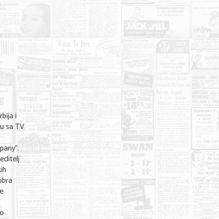
bija i
ju sa TV
pany".
editelj
kih
obra
će
no