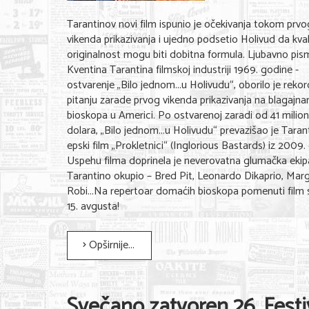
Tarantinov novi film ispunio je očekivanja tokom prvo
vikenda prikazivanja i ujedno podsetio Holivud da kvali
originalnost mogu biti dobitna formula. Ljubavno pi
Kventina Tarantina filmskoj industriji 1969. godine -
ostvarenje „Bilo jednom...u Holivudu“, oborilo je reko
pitanju zarade prvog vikenda prikazivanja na blagajn
bioskopa u Americi. Po ostvarenoj zaradi od 41 milio
dolara, „Bilo jednom...u Holivudu“ prevazišao je Taran
epski film „Prokletnici“ (Inglorious Bastards) iz 2009.
Uspehu filma doprinela je neverovatna glumačka ekipa
Tarantino okupio – Bred Pit, Leonardo Dikaprio, Mar
Robi...Na repertoar domaćih bioskopa pomenuti film 
15. avgusta!
Opširnije...
Svečano zatvoren 26. Festi