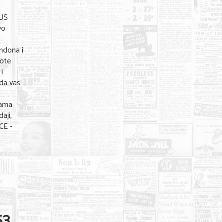
OUS
vo
ondona i
pote
i
 da vas
u
jama
aji,
CE -
3.