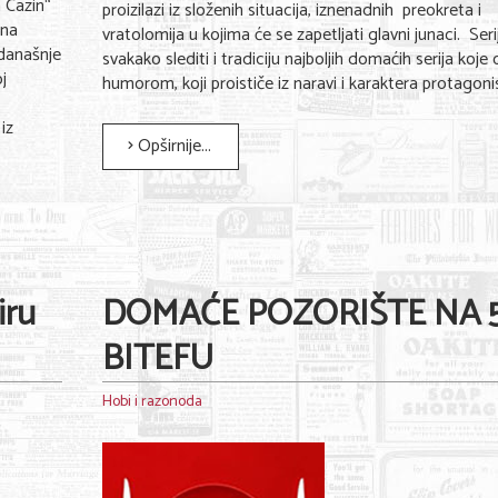
a Cazin“
proizilazi iz složenih situacija, iznenadnih preokreta i
ena
vratolomija u kojima će se zapetljati glavni junaci. Seri
današnje
svakako slediti i tradiciju najboljih domaćih serija koje 
j
humorom, koji proističe iz naravi i karaktera protagoni
iz
Opširnije...
iru
DOMAĆE POZORIŠTE NA 5
BITEFU
Hobi i razonoda