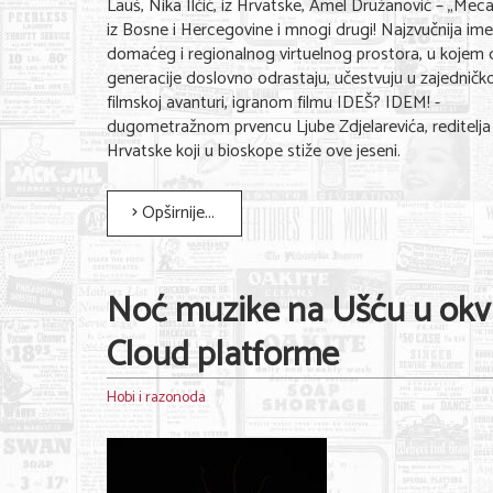
Lauš, Nika Ilčić, iz Hrvatske, Amel Družanović – „Mec
iz Bosne i Hercegovine i mnogi drugi! Najzvučnija im
domaćeg i regionalnog virtuelnog prostora, u kojem 
generacije doslovno odrastaju, učestvuju u zajedničko
filmskoj avanturi, igranom filmu IDEŠ? IDEM! -
dugometražnom prvencu Ljube Zdjelarevića, reditelja 
Hrvatske koji u bioskope stiže ove jeseni.
Opširnije...
Noć muzike na Ušću u okv
Cloud platforme
Hobi i razonoda