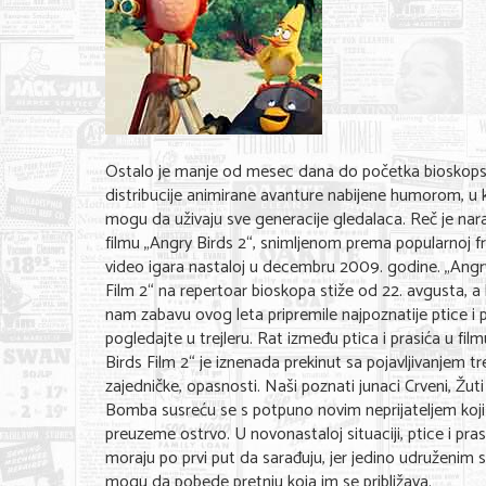
Ostalo je manje od mesec dana do početka bioskop
distribucije animirane avanture nabijene humorom, u 
mogu da uživaju sve generacije gledalaca. Reč je nar
filmu „Angry Birds 2“, snimljenom prema popularnoj fr
video igara nastaloj u decembru 2009. godine. „Angr
Film 2“ na repertoar bioskopa stiže od 22. avgusta, a
nam zabavu ovog leta pripremile najpoznatije ptice i pr
pogledajte u trejleru. Rat između ptica i prasića u fil
Birds Film 2“ je iznenada prekinut sa pojavljivanjem tr
zajedničke, opasnosti. Naši poznati junaci Crveni, Žuti 
Bomba susreću se s potpuno novim neprijateljem koji 
preuzeme ostrvo. U novonastaloj situaciji, ptice i pras
moraju po prvi put da sarađuju, jer jedino udruženim
mogu da pobede pretnju koja im se približava.