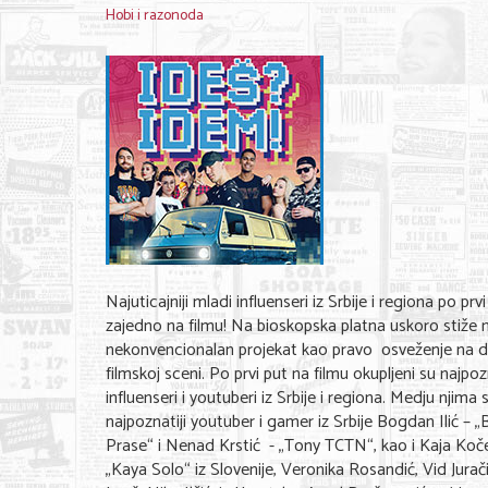
Hobi i razonoda
Najuticajniji mladi influenseri iz Srbije i regiona po prv
zajedno na filmu! Na bioskopska platna uskoro stiže n
nekonvencionalan projekat kao pravo osveženje na 
filmskoj sceni. Po prvi put na filmu okupljeni su najpozn
influenseri i youtuberi iz Srbije i regiona. Medju njima s
najpoznatiji youtuber i gamer iz Srbije Bogdan Ilić – 
Prase“ i Nenad Krstić - „Tony TCTN“, kao i Kaja Koč
„Kaya Solo“ iz Slovenije, Veronika Rosandić, Vid Jurači