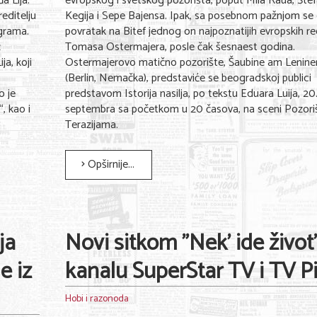
a Lija.
evropskog i svetskog pozorišta, poput Mila Raua, Šte
reditelju
Kegija i Sepe Bajensa. Ipak, sa posebnom pažnjom se
ograma.
povratak na Bitef jednog on najpoznatijih evropskih red
ć
Tomasa Ostermajera, posle čak šesnaest godina.
ja, koji
Ostermajerovo matično pozorište, Šaubine am Lenine
(Berlin, Nemačka), predstaviće se beogradskoj publici
o je
predstavom Istorija nasilja, po tekstu Eduara Luija, 20
, kao i
septembra sa početkom u 20 časova, na sceni Pozori
Terazijama.
Opširnije...
ja
Novi sitkom "Nek' ide život
e iz
kanalu SuperStar TV i TV P
Hobi i razonoda