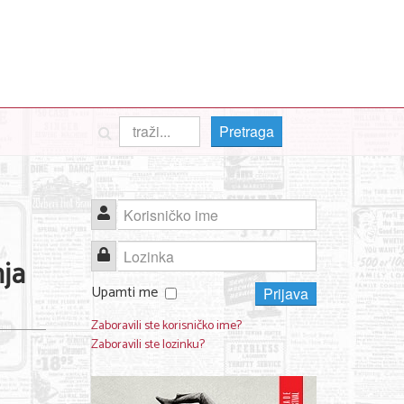
Pretraga
Korisničko ime
Lozinka
nja
Upamti me
Prijava
Zaboravili ste korisničko ime?
Zaboravili ste lozinku?