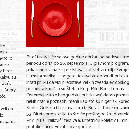
ske
kojoj
Bitef festival će se ove godine održati po pedeset treć
avno, o
periodu od 17. do 26. septembra. U glavnom programu
anšizi
prikazano dvanaest predstava iz devet zemalja Evrope
y Birds
i Južne Amerike. U bogatoj festivalskoj ponudi, publika
 kakvu su
imati priliku da vidi predstave velikih zvezda evropsko
asići,
pozorišta kao što su Štefan Kegi, Milo Rau i Tomas
mu „Angry
Ostermajer koje beogradska publika već dobro poznaje,
eće,
nekih manje poznatih imena kao što su nigerijski kore
i
Kuduz Onikeku i Lusijana Lara iz Brazila. Posebnu zani
želi da
53. Bitefa predstavlja to što će prošlogodišnji dobitni
ići
Prix „Mira Trailović“ festivala, umetnički kolektiv Rimini
 snagama
protokol, učestvovati i ove godine.