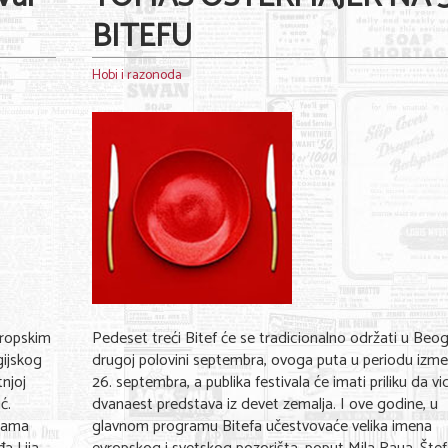
BITEFU
Hobi i razonoda
ropskim
Pedeset treći Bitef će se tradicionalno održati u Beo
gijskog
drugoj polovini septembra, ovoga puta u periodu izmeđ
tnjoj
26. septembra, a publika festivala će imati priliku da vi
ć.
dvanaest predstava iz devet zemalja. I ove godine, u
grama
glavnom programu Bitefa učestvovaće velika imena