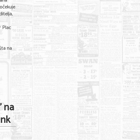
fana
 očekuje
itelja,
r Plac
.
šta na
" na
ink