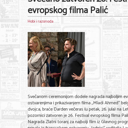
evropskog filma Palić
Hobi i razonoda
Svečanom ceremonijom dodele nagrada najboljim ev
ostvarenjima i prikazivanjem filma „Mladi Ahmed“ bel
dvojca, braće Darden večeras (u petak, 26. jula) na Le
pozornici zatvoren je 26. Festival evropskog filma Pali
Nagrada Zlatni toranj za najbolji film iz Glavnog pro