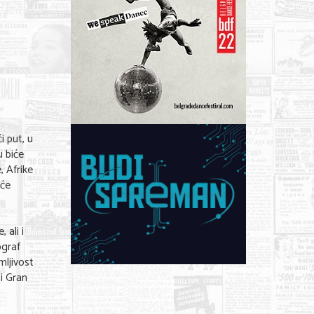
i put, u
 biće
, Afrike
 će
g
 ali i
ograf
mljivost
ci Gran