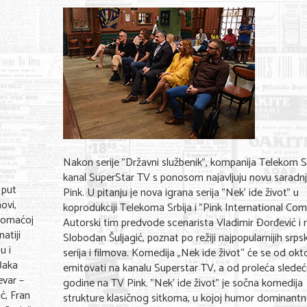
Nakon serije "Državni službenik", kompanija Telekom Sr
kanal SuperStar TV s ponosom najavljuju novu saradn
i put
Pink. U pitanju je nova igrana serija "Nek' ide život" u
ovi,
koprodukciji Telekoma Srbija i "Pink International Com
domaćoj
Autorski tim predvode scenarista Vladimir Đorđević i r
atiji
Slobodan Šuljagić, poznat po režiji najpopularnijih srps
u i
serija i filmova. Komedija „Nek ide život“ će se od okt
„Baka
emitovati na kanalu Superstar TV, a od proleća slede
evar –
godine na TV Pink. "Nek' ide život" je sočna komedija
ć, Fran
strukture klasičnog sitkoma, u kojoj humor dominant