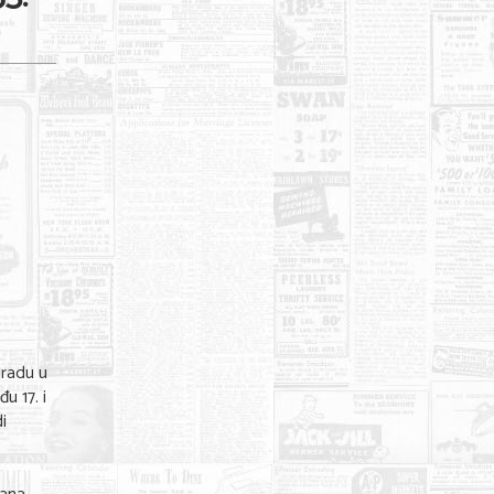
gradu u
u 17. i
di