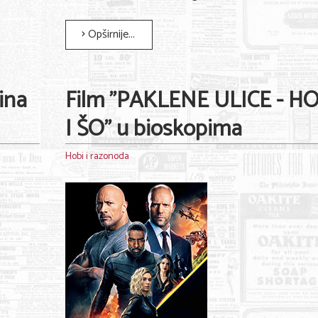
Opširnije...
ina
Film "PAKLENE ULICE - H
I ŠO" u bioskopima
Hobi i razonoda