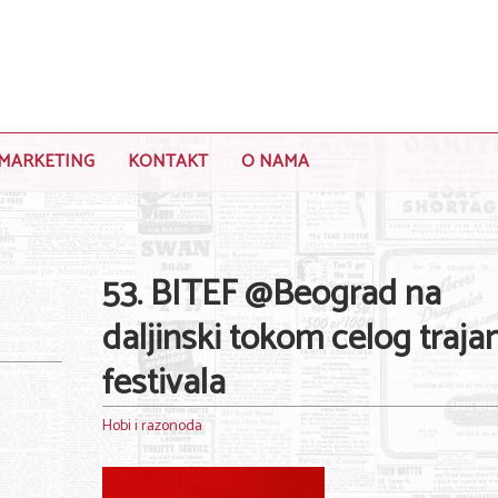
MARKETING
KONTAKT
O NAMA
53. BITEF @Beograd na
daljinski tokom celog traja
festivala
Hobi i razonoda