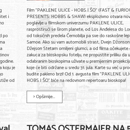
g
Film "PAKLENE ULICE - HOBS I ŠO" (FAST & FURI
tet i
PRESENTS: HOBBS & SHAW) eksplozivno otvara no
smo
poglavlje u filmskom univerzumu PAKLENE ULICE,
rasprostirući se širom planete, od Los Anđelesa do L
rd po
od toksičnih predela Černobilja pa sve do raskošne le
ama
Samoe. Ako su vam automobili strast, Dvejn Džonson 
na
Džejson Stetam omiljeni glumci, a od filma očekujete
tinov
zakuca za bioskopsku fotelju, ne propustite priliku da 
 godine.
odabranim bioskopima uživate u premijernim projekci
 koju je
koje će biti održane u sredu 31. jula. Karte su već u prod
go
budite pakleno brzi! Od 1. avgusta film "PAKLENE ULI
stiže od
HOBS I ŠO" biće na redovnom repertoaru bioskopa!
Opširnije...
val
TOMAS OSTERMAJER NA 5