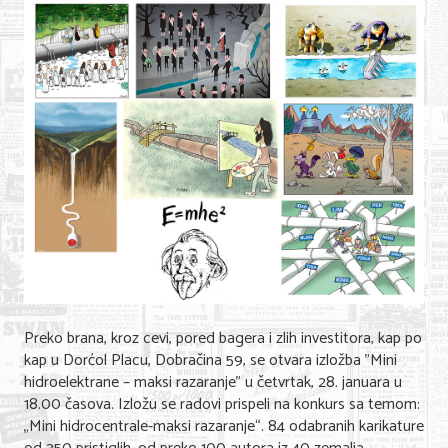
Shopping
Sve za venčanje
Sve za decu
Gastronomija
Kuća i bašta
Zdravlje i medicina
Sport i rekreacija
Hobi i razonoda
Preko brana, kroz cevi, pored bagera i zlih investitora, kap po
ADRESAR
kap u Dorćol Placu, Dobračina 59, se otvara izložba "Mini
hidroelektrane – maksi razaranje" u četvrtak, 28. januara u
Posao
18.00 časova. Izložu se radovi prispeli na konkurs sa temom:
„Mini hidrocentrale-maksi razaranje“. 84 odabranih karikature
Usluge