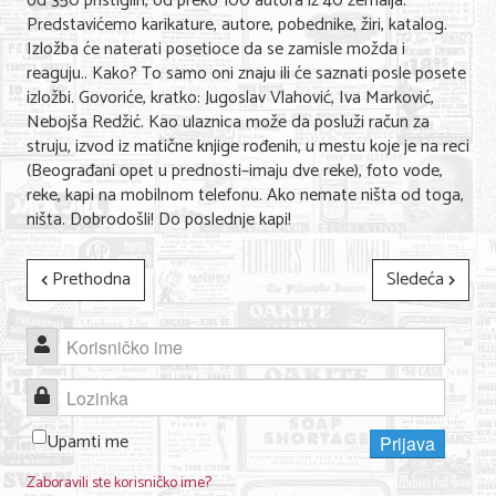
od 350 pristiglih, od preko 100 autora iz 40 zemalja.
Nega lica i tela
Predstavićemo karikature, autore, pobednike, žiri, katalog.
Izložba će naterati posetioce da se zamisle možda i
Shopping
reaguju.. Kako? To samo oni znaju ili će saznati posle posete
izložbi. Govoriće, kratko: Jugoslav Vlahović, Iva Marković,
Sve za venčanje
Nebojša Redžić. Kao ulaznica može da posluži račun za
struju, izvod iz matične knjige rođenih, u mestu koje je na reci
Sve za decu
(Beograđani opet u prednosti–imaju dve reke), foto vode,
reke, kapi na mobilnom telefonu. Ako nemate ništa od toga,
Kuća i bašta
ništa. Dobrodošli! Do poslednje kapi!
Gastronomija
Prethodna
Sledeća
Sport i rekreacija
Zdravlje i medicina
Korisničko ime
Hobi i razonoda
Lozinka
UPIS FIRMI
Upamti me
Prijava
Zaboravili ste korisničko ime?
MARKETING