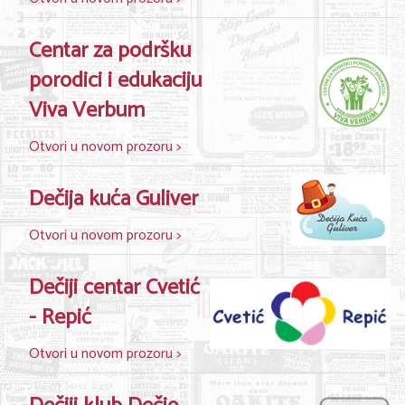
KONTAKT
Centar za podršku
porodici i edukaciju
O NAMA
Viva Verbum
Otvori u novom prozoru >
Dečija kuća Guliver
Otvori u novom prozoru >
Dečiji centar Cvetić
- Repić
Otvori u novom prozoru >