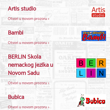
Shopping
Artis studio
Sve za venčanje
Otvori u novom prozoru >
Sve za decu
Bambi
Gastronomija
Kuća i bašta
Otvori u novom prozoru >
Zdravlje i medicina
BERLIN Skola
Sport i rekreacija
nemackog jezika u
Novom Sadu
Hobi i razonoda
Otvori u novom prozoru >
ADRESAR
Posao
Bubica
Usluge
Otvori u novom prozoru >