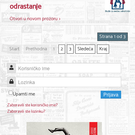
odrastanje
Otvori u novom prozoru >
Strana 1 od 3
Start
Prethodna
1
2
3
Sledeća
Kraj
Korisničko ime
Lozinka
Upamti me
Prijava
Zaboravili ste korisničko ime?
Zaboravili ste lozinku?