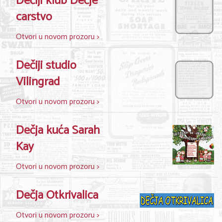
Dečiji klub Dečje
carstvo
Otvori u novom prozoru >
Dečiji studio
Vilingrad
Otvori u novom prozoru >
Dečja kuća Sarah
Kay
Otvori u novom prozoru >
Dečja Otkrivalica
Otvori u novom prozoru >