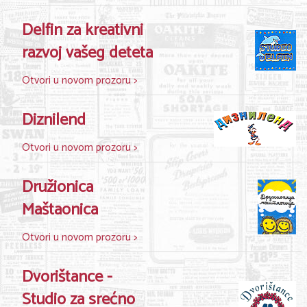
Delfin za kreativni
razvoj vašeg deteta
Otvori u novom prozoru >
Diznilend
Otvori u novom prozoru >
Družionica
Maštaonica
Otvori u novom prozoru >
Dvorištance -
Studio za srećno