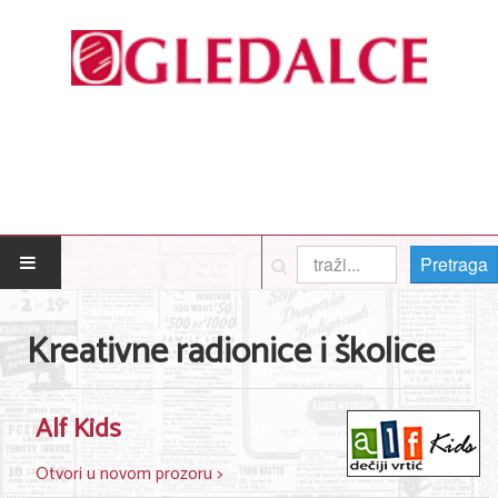
Pretraga
POČETNA
Kreativne radionice i školice
Posao
Usluge
Alf Kids
Nega lica i tela
Otvori u novom prozoru >