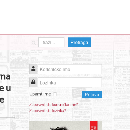
Pretraga
Korisničko ime
vna
Lozinka
te u
Upamti me
Prijava
ke
Zaboravili ste korisničko ime?
Zaboravili ste lozinku?