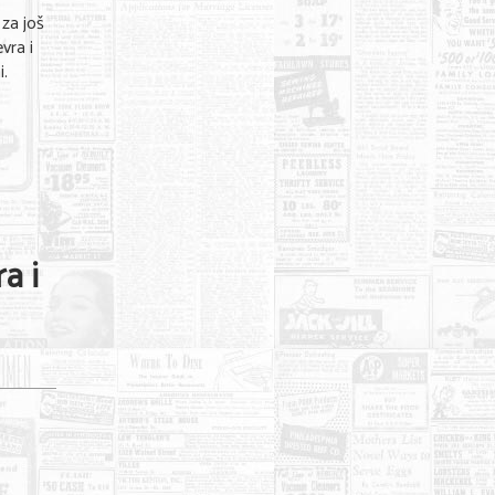
 za još
vra i
i.
a i