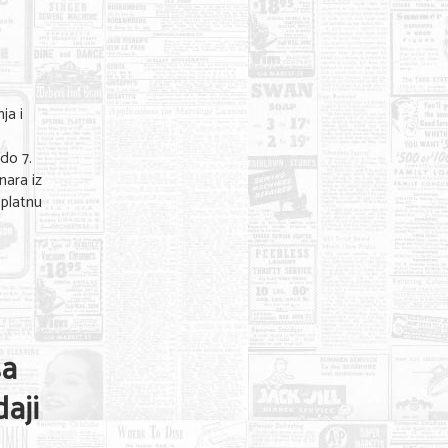
ja i
a
do 7.
nara iz
splatnu
sa
aji