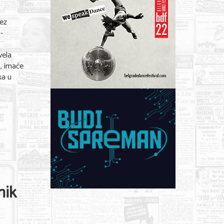
u
tez
 -
a
vela
a, imaće
ka u
nik