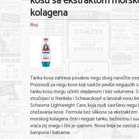
kosu sa ekstraktom morsk
kolagena
Blog
Tanka kosa zahteva posebnu negu zbog naročite osetl
Proizvodi za negu kose koji sadrže peviše negujućih 
tanku kosu mogu učiniti slepljenom i bez volumena. 
stručnjaci iz Henkela i Schwarzkopf-a lansirali novu lini
Schauma Lightweight Care, koja nudi savršenu negu 
otežavanja kose. Formula bez silikona sa ekstraktom
morskog kolagena čisti i neguje tanku, beživotnu i su
vraća joj snagu i čini je sjajnom. Nova linija se sastoji i
šampona i balsama.