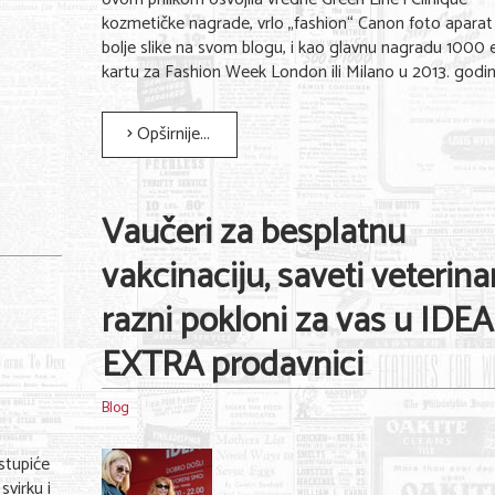
kozmetičke nagrade, vrlo „fashion“ Canon foto aparat
bolje slike na svom blogu, i kao glavnu nagradu 1000 e
kartu za Fashion Week London ili Milano u 2013. godin
Opširnije...
Vaučeri za besplatnu
vakcinaciju, saveti veterinar
razni pokloni za vas u IDEA
EXTRA prodavnici
Blog
stupiće
svirku i