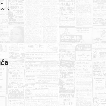
je
Spahić
ića