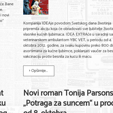
k će Bane
e.
i novi
no“
Kompanija IDEAje povodom Svetskog dana životinja
pripremila akciju koja će obradovati sve ljubitelje životin
vlasnike kućnih ljubimaca. IDEA EXTRAće u saradnji s
veterinarskom ambulantom YBC VET, u periodu od 4. 
oktobra 2012. godine, za svaku kupovinu preko 800 di
asortimana za kućne ljubimce, poklanjati vaučer za be
vakcinaciju protiv besnila za kucu ili macu.
Opširnije...
t
Novi roman Tonija Parson
ku
„Potraga za suncem“ u prod