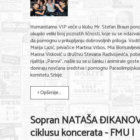
Humanitarno VIP veče u klubu Mr. Stefan Braun pono
okupilo veliki broj poznatih ličnosti, koje su se odazva
da pomognu u prikupljanju dobrovoljnih priloga. Vodit
Marija Lazić, pevačice Martina Vrbos, Mia Borisavljević
Marina Visković u društvu Stevana Radivojevića, pob
rijalitija „Parovi“, našle su se u šanku i animirale goste
doniraju novčana sredstva i pomognu Paraolimpijsk
komitetu Srbije.
Opširnije...
Sopran NATAŠA ĐIKANOV
ciklusu koncerata - FMU I