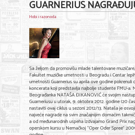
GUARNERIUS NAGRAĐUJ
Hobi i razonoda
Sa željom da promovišu mlade talentovane muzičare
Fakultet muzičke umetnosti u Beogradu i Centar lepi
umetnosti Guarnerius su aprila ove godine pokrenuli c
koncerata koji predstavlja najbolje studente FMU-a. 
Beograđanka NATAŠA ĐIKANOVIĆ će svojim nastu
Guarneriusu u utorak, 9. oktobra 2012. godine (20 čas
nastaviti ovaj ciklus u sezoni 2012/13. Nataša je osvoji
najveće nagrade na svim značajnijim domaćim takmič
a od međunarodnih uspeha izdvajamo Grand Prix na
operskom kursu u Nemačkoj “Oper Oder Spree” 200
godine.