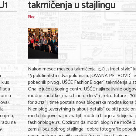
U1
takmičenja u stajlingu
Blog
,
Nakon mesec meseca takmičenja, 150 „street style“ kr
h
13 polufinalista i dva polufinala, JOVANA PETROVIĆ j
iklus
pobednik prvog „UŠĆE FashionBloger“ takmičenja u sta
Mlada
Ona je juče u šoping centru UŠĆE najkreativnije odgov
pom u
modne zadatke „masching orders“ i „retro future - 70t
ova),
for 2012“ i time postala nova blogerska modna ikona S
la
Njen blog „everything is about details“ će biti pozicion
enjima,
među blogove najpoznatijih modnih blogera Srbije na 
gradu na
fashionbloger.rs. Obzirom da modni blogin ne može d
9.
zamisli bez dobrog stajlinga i dobre fotografije pobed
ovom prilikom osvojila vredne Green Line i Clinique