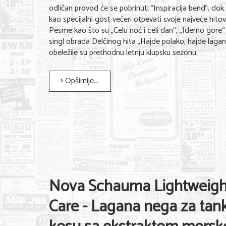
odličan provod će se pobrinuti "Inspiracija bend", do
kao specijalni gost večeri otpevati svoje najveće hitov
Pesme kao što su „Celu noć i celi dan“, „Idemo gore“ 
singl obrada Delčinog hita „Hajde polako, hajde laga
obeležile su prethodnu letnju klupsku sezonu.
Opširnije...
Nova Schauma Lightweigh
Care - Lagana nega za tan