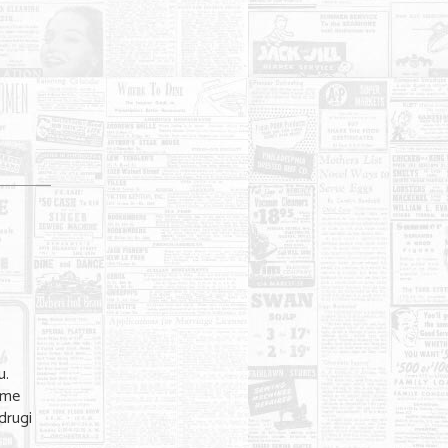
u.
rame
 drugi