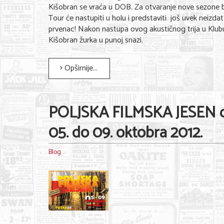
Kišobran se vraća u DOB. Za otvaranje nove sezone
Tour će nastupiti u holu i predstaviti još uvek neizda
prvenac! Nakon nastupa ovog akustičnog trija u Klub
Kišobran žurka u punoj snazi.
Opširnije...
POLJSKA FILMSKA JESEN 
05. do 09. oktobra 2012.
Blog