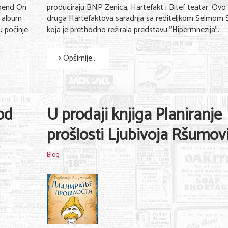
 bend On
produciraju BNP Zenica, Hartefakt i Bitef teatar. Ovo 
t album
druga Hartefaktova saradnja sa rediteljkom Selmom 
u počinje
koja je prethodno režirala predstavu "Hipermnezija".
Opširnije...
od
U prodaji knjiga Planiranje
prošlosti Ljubivoja Ršumov
Blog