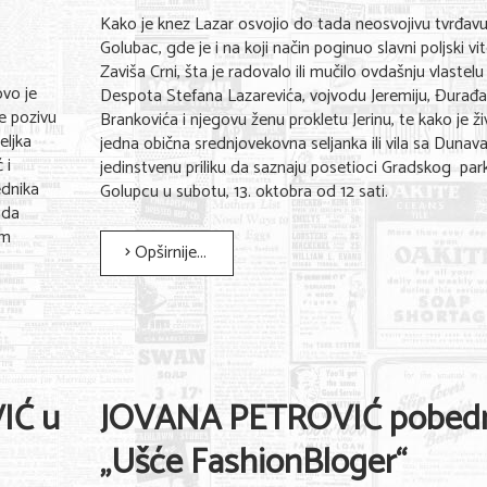
Kako je knez Lazar osvojio do tada neosvojivu tvrđav
Golubac, gde je i na koji način poginuo slavni poljski vi
Zaviša Crni, šta je radovalo ili mučilo ovdašnju vlastelu
vo je
Despota Stefana Lazarevića, vojvodu Jeremiju, Đurađ
le pozivu
Brankovića i njegovu ženu prokletu Jerinu, te kako je ži
eljka
jedna obična srednjovekovna seljanka ili vila sa Dunav
 i
jedinstvenu priliku da saznaju posetioci Gradskog par
ednika
Golupcu u subotu, 13. oktobra od 12 sati.
 da
om
Opširnije...
IĆ u
JOVANA PETROVIĆ pobed
„Ušće FashionBloger“