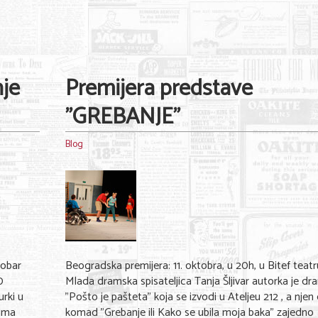
je
Premijera predstave
"GREBANJE"
Blog
tobar
Beogradska premijera: 11. oktobra, u 20h, u Bitef teatr
0
Mlada dramska spisateljica Tanja Šljivar autorka je d
rki u
"Pošto je pašteta" koja se izvodi u Ateljeu 212 , a njen
nima
komad "Grebanje ili Kako se ubila moja baka" zajedno