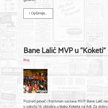
Opširnije...
Bane Lalić MVP u "Koketi"
Blog
Poznati pevač i frontmen sastava MVP Bane Lalić na
u subotu 13. oktobra u klubu Koketa na Adi. Za dobru 