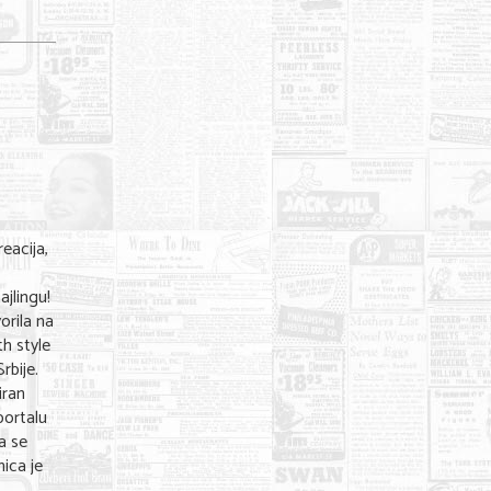
eacija,
e
jlingu!
orila na
h style
rbije.
iran
portalu
a se
nica je