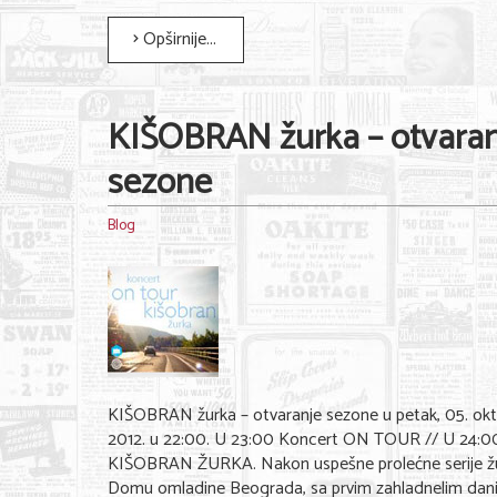
Opširnije...
KIŠOBRAN žurka – otvaran
sezone
Blog
KIŠOBRAN žurka – otvaranje sezone u petak, 05. ok
2012. u 22:00. U 23:00 Koncert ON TOUR // U 24:0
KIŠOBRAN ŽURKA. Nakon uspešne prolećne serije žu
Domu omladine Beograda, sa prvim zahladnelim da