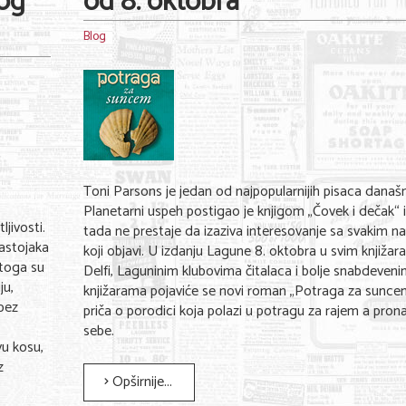
og
od 8. oktobra
Blog
Toni Parsons je jedan od najpopularnijih pisaca današn
Planetarni uspeh postigao je knjigom „Čovek i dečak“ 
jivosti.
tada ne prestaje da izaziva interesovanje sa svakim 
sastojaka
koji objavi. U izdanju Lagune 8. oktobra u svim knjiža
Stoga su
Delfi, Laguninim klubovima čitalaca i bolje snabdeven
ju,
knjižarama pojaviće se novi roman „Potraga za sunce
bez
priča o porodici koja polazi u potragu za rajem a prona
sebe.
vu kosu,
z
Opširnije...