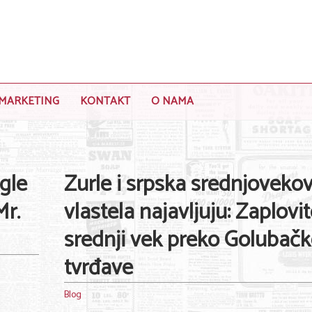
MARKETING
KONTAKT
O NAMA
gle
Zurle i srpska srednjoveko
Mr.
vlastela najavljuju: Zaplovi
srednji vek preko Golubač
tvrđave
Blog