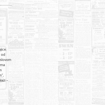
jice.
i od
naslovom
rama
im
m“,
lazi –