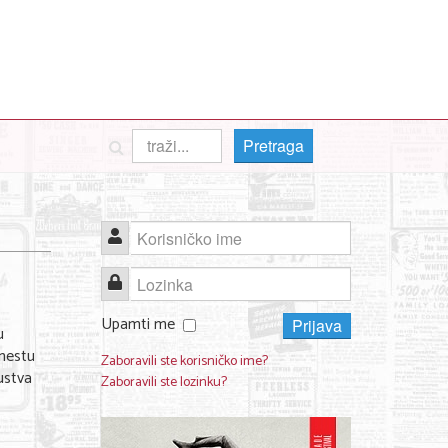
Pretraga
Korisničko ime
Lozinka
Upamti me
Prijava
u
 mestu
Zaboravili ste korisničko ime?
kustva
Zaboravili ste lozinku?