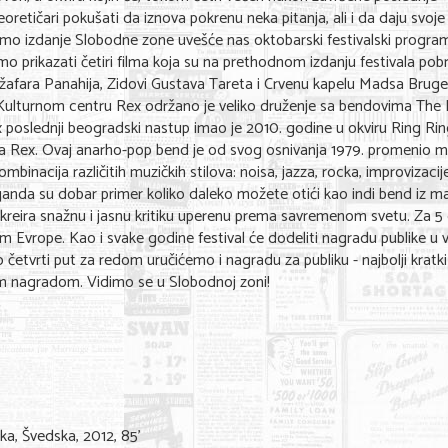
ni teoretičari pokušati da iznova pokrenu neka pitanja, ali i da daju svoje
smo izdanje Slobodne zone uvešće nas oktobarski festivalski progra
o prikazati četiri filma koja su na prethodnom izdanju festivala pob
 Džafara Panahija, Zidovi Gustava Tareta i Crvenu kapelu Madsa Bruge
 Kulturnom centru Rex održano je veliko druženje sa bendovima The E
 poslednji beogradski nastup imao je 2010. godine u okviru Ring Ri
a Rex. Ovaj anarho-pop bend je od svog osnivanja 1979. promenio 
binacija različitih muzičkih stilova: noisa, jazza, rocka, improvizacij
nda su dobar primer koliko daleko možete otići kao indi bend iz m
 kreira snažnu i jasnu kritiku uperenu prema savremenom svetu. Za 5
 Evrope. Kao i svake godine festival će dodeliti nagradu publike u 
po četvrti put za redom uručićemo i nagradu za publiku - najbolji kratki
 nagradom. Vidimo se u Slobodnoj zoni!
ška, Švedska, 2012, 85’