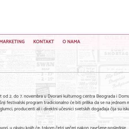
MARKETING
KONTAKT
O NAMA
ut od 2. do 7. novembra u Dvorani kulturnog centra Beograda i Dom
i festivalski program tradicionalno će biti prilika da se na jednom
 glumci, producenti ali i direktni učesnici svetskih događaja čija su is
ori, u okviru kojih će, tokom četri večeri nakon završene poslednje