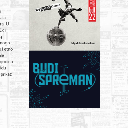
m
rala
ra. U
x i
ng
mnogo
e i etno
ale
 godina
vidu
 prikaz