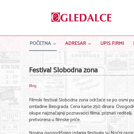
POČETNA
ADRESAR
UPIS FIRMI
Festival Slobodna zona
Blog
Filmski festival Slobodna zona održaće se po osmi p
omladine Beograda. Cena karte 250 dinara. Ovogodišnj
okupe najznačajniji poznavaoci filma, priznati reditelji,
pretvorena u filmske priče.
Novina ovogodišnjeg izdanja festivala su Noćni razgov