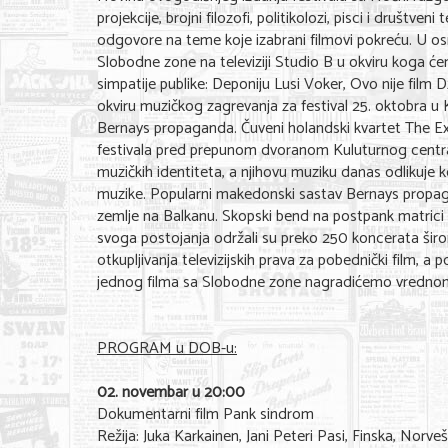
projekcije, brojni filozofi, politikolozi, pisci i društve
odgovore na teme koje izabrani filmovi pokreću. U o
Slobodne zone na televiziji Studio B u okviru koga ćem
simpatije publike: Deponiju Lusi Voker, Ovo nije film
okviru muzičkog zagrevanja za festival 25. oktobra u
Bernays propaganda. Čuveni holandski kvartet The Ex
festivala pred prepunom dvoranom Kuluturnog centr
muzičkih identiteta, a njihovu muziku danas odlikuje kom
muzike. Popularni makedonski sastav Bernays propaga
zemlje na Balkanu. Skopski bend na postpank matrici
svoga postojanja održali su preko 250 koncerata širom
otkupljivanja televizijskih prava za pobednički film, a 
jednog filma sa Slobodne zone nagradićemo vrednom
PROGRAM u DOB-u:
02. novembar u 20:00
Dokumentarni film Pank sindrom
Režija: Juka Karkainen, Jani Peteri Pasi, Finska, Norve