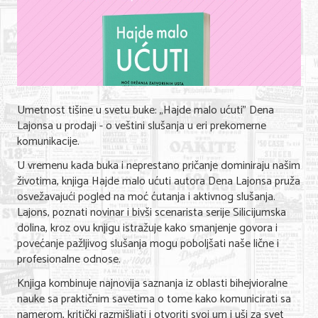
Umetnost tišine u svetu buke: „Hajde malo ućuti" Dena
Lajonsa u prodaji - o veštini slušanja u eri prekomerne
komunikacije.
U vremenu kada buka i neprestano pričanje dominiraju našim
životima, knjiga Hajde malo ućuti autora Dena Lajonsa pruža
osvežavajući pogled na moć ćutanja i aktivnog slušanja.
Lajons, poznati novinar i bivši scenarista serije Silicijumska
dolina, kroz ovu knjigu istražuje kako smanjenje govora i
povećanje pažljivog slušanja mogu poboljšati naše lične i
profesionalne odnose.
Knjiga kombinuje najnovija saznanja iz oblasti bihejvioralne
nauke sa praktičnim savetima o tome kako komunicirati sa
namerom, kritički razmišljati i otvoriti svoj um i uši za svet