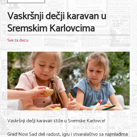
Vaskršnji dečji karavan u
Sremskim Karlovcima
Sve za decu
Vaskršnji dečji karavan stiže u Sremske Karlovce!
Grad Novi Sad deli radost, igru i stvaralaštvo sa najmlađima