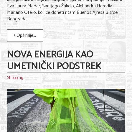
Eva Laura Madar, Santjago Žakelo, Alehandra Heredia i
Nega lica i tela
Mariano Otero, koji će doneti ritam Buenos Ajresa u srce
Shopping
Beograda.
Sve za venčanje
Opširnije...
Sve za decu
NOVA ENERGIJA KAO
Kuća i bašta
UMETNIČKI PODSTREK
Gastronomija
Shopping
Sport i rekreacija
Zdravlje i medicina
Hobi i razonoda
UPIS FIRMI
MARKETING