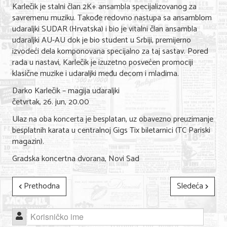
Karlečik je stalni član 2K+ ansambla specijalizovanog za
savremenu muziku. Takođe redovno nastupa sa ansamblom
udaraljki SUDAR (Hrvatska) i bio je vitalni član ansambla
udaraljki AU-AU dok je bio student u Srbiji, premijerno
izvodeći dela komponovana specijalno za taj sastav. Pored
rada u nastavi, Karlečik je izuzetno posvećen promociji
klasične muzike i udaraljki među decom i mladima.
Darko Karlečik – magija udaraljki
četvrtak, 26. jun, 20.00
Ulaz na oba koncerta je besplatan, uz obavezno preuzimanje
besplatnih karata u centralnoj Gigs Tix biletarnici (TC Pariski
magazin).
Gradska koncertna dvorana, Novi Sad
Prethodna
Sledeća
Korisničko ime