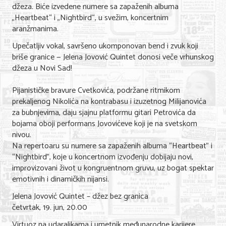
džeza. Biće izvedene numere sa zapaženih albuma
Nega lica i tela
„Heartbeat“ i „Nightbird“, u svežim, koncertnim
aranžmanima.
Shopping
Upečatljiv vokal, savršeno ukomponovan bend i zvuk koji
Sve za venčanje
briše granice — Jelena Jovović Quintet donosi veče vrhunskog
džeza u Novi Sad!
Sve za decu
Pijanističke bravure Cvetkovića, podržane ritmikom
Kuća i bašta
prekaljenog Nikolića na kontrabasu i izuzetnog Milijanovića
za bubnjevima, daju sjajnu platformu gitari Petrovića da
Gastronomija
bojama oboji performans Jovovićeve koji je na svetskom
nivou.
Sport i rekreacija
Na repertoaru su numere sa zapaženih albuma “Heartbeat” i
Zdravlje i medicina
“Nightbird”, koje u koncertnom izvođenju dobijaju novi,
improvizovani život u kongruentnom gruvu, uz bogat spektar
Hobi i razonoda
emotivnih i dinamičkih nijansi.
Jelena Jovović Quintet – džez bez granica
UPIS FIRMI
četvrtak, 19. jun, 20.00
MARKETING
Virtuoz na udaraljkama i umetnik međunarodne karijere,