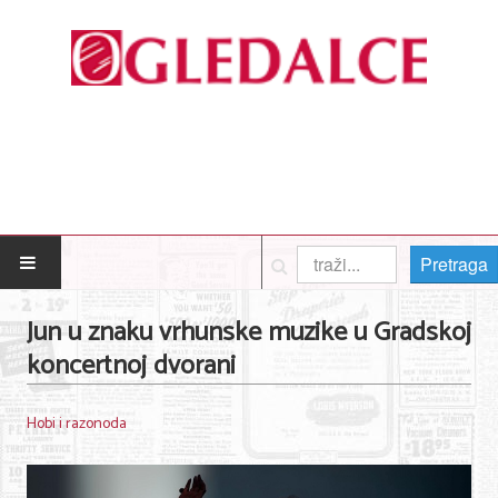
Pretraga
POČETNA
Jun u znaku vrhunske muzike u Gradskoj
koncertnoj dvorani
Posao
Usluge
Hobi i razonoda
Nega lica i tela