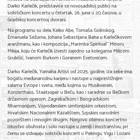
Darko Karlečik, predstaviće se novosadskoj publici na
solističkom koncertu u četvrtak, 26. juna u 20 časova, u
KONTAKT
Gradskoj koncertnoj dvorani.
O NAMA
Na programu su dela Keiko Abe, Tomaša Golinskog,
Emanuela Sežurna, Johana Sebastijana Baha u Karlečikovom
aranžmanu, kao i kompozicija „Marimba Spiritual“ Minoru
Mikija, koju će Karlečik izvesti zajedno sa kolegama Milicom
Grubišić, Ivanom Burkom i Goranom Evetovićem.
Darko Karlečik, Yamaha Artist od 2025. godine, iza sebe ima
bogatu međunarodnu karijeru i nastupe u najprestižnijim
salama Evrope i sveta, među kojima su Musikverein,
Konzerthaus, Staatsoper u Beču, kao i saradnje sa Bečkom
državnom operom, Zagrebačkom i Beogradskom
filharmonijom, Vojvođanskim simfonijskim orkestrom,
Hrvatskim Nacionalnim Kazalištem, Srpskim narodnim
pozorištem i mnogim drugim. Njegovo obimno koncertno
iskustvo obuhvata i solo nastupe u zemlji i inostranstvu, pri
čemu se izdvajaju solistički koncerti u Pekingu, Vigu i Lozani.