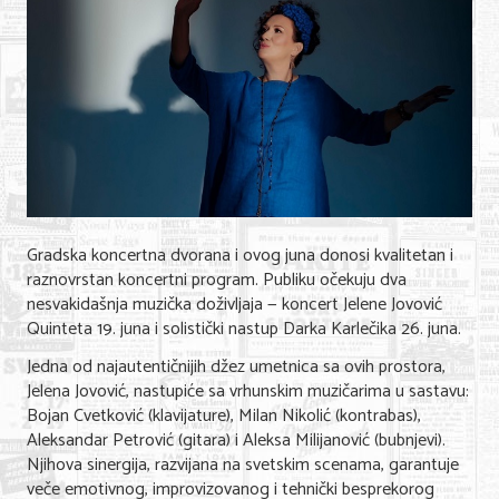
Shopping
Sve za venčanje
Sve za decu
Gastronomija
Kuća i bašta
Zdravlje i medicina
Gradska koncertna dvorana i ovog juna donosi kvalitetan i
raznovrstan koncertni program. Publiku očekuju dva
Sport i rekreacija
nesvakidašnja muzička doživljaja — koncert Jelene Jovović
Quinteta 19. juna i solistički nastup Darka Karlečika 26. juna.
Hobi i razonoda
Jedna od najautentičnijih džez umetnica sa ovih prostora,
ADRESAR
Jelena Jovović, nastupiće sa vrhunskim muzičarima u sastavu:
Bojan Cvetković (klavijature), Milan Nikolić (kontrabas),
Posao
Aleksandar Petrović (gitara) i Aleksa Milijanović (bubnjevi).
Njihova sinergija, razvijana na svetskim scenama, garantuje
Usluge
veče emotivnog, improvizovanog i tehnički besprekorog