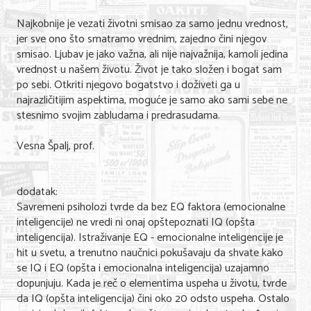
Najkobnije je vezati životni smisao za samo jednu vrednost,
jer sve ono što smatramo vrednim, zajedno čini njegov
smisao. Ljubav je jako važna, ali nije najvažnija, kamoli jedina
vrednost u našem životu. Život je tako složen i bogat sam
po sebi. Otkriti njegovo bogatstvo i doživeti ga u
najrazličitijim aspektima, moguće je samo ako sami sebe ne
stesnimo svojim zabludama i predrasudama.
Vesna Špalj, prof.
dodatak:
Savremeni psiholozi tvrde da bez EQ faktora (emocionalne
inteligencije) ne vredi ni onaj opštepoznati IQ (opšta
inteligencija). Istraživanje EQ - emocionalne inteligencije je
hit u svetu, a trenutno naučnici pokušavaju da shvate kako
se IQ i EQ (opšta i emocionalna inteligencija) uzajamno
dopunjuju. Kada je reč o elementima uspeha u životu, tvrde
da IQ (opšta inteligencija) čini oko 20 odsto uspeha. Ostalo