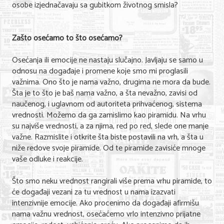
osobe izjednačavaju sa gubitkom životnog smisla?
Nega lica i tela
Shopping
Zašto osećamo to što osećamo?
Sve za venčanje
Osećanja ili emocije ne nastaju slučajno. Javljaju se samo u
odnosu na događaje i promene koje smo mi proglasili
Sve za decu
važnima. Ono što je nama važno, drugima ne mora da bude.
Šta je to što je baš nama važno, a šta nevažno, zavisi od
Kuća i bašta
naučenog, i uglavnom od autoriteta prihvaćenog, sistema
Gastronomija
vrednosti. Možemo da ga zamislimo kao piramidu. Na vrhu
su najviše vrednosti, a za njima, red po red, slede one manje
Sport i rekreacija
važne. Razmislite i otkrite šta biste postavili na vrh, a šta u
niže redove svoje piramide. Od te piramide zavisiće mnoge
Zdravlje i medicina
vaše odluke i reakcije.
Hobi i razonoda
Što smo neku vrednost rangirali više prema vrhu piramide, to
će događaji vezani za tu vrednost u nama izazvati
UPIS FIRMI
intenzivnije emocije. Ako procenimo da događaji afirmišu
nama važnu vrednost, osećaćemo vrlo intenzivno prijatne
MARKETING