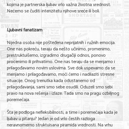
kojima je partnerska ljubav vrlo važna životna vrednost.
Nećemo se čuditi intenzitetu njihove sreće ili boli.
Ljubavni fanatizam
Nijedna osoba nije pošteđena neprijatnih i ružnih emocija.
One nas pokreću, teraju da nešto učinimo, promenimo,
prestruktuišemo, izgradimo drugačiji odnos, ponovo
procenimo ili prihvatimo. One nas teraju da se menjamo i
prilagođavamo novim uslovima. Sve dok uspevamo da se
menjamo i prilagođavamo, moći ćemo i nadilaziti stresne
situacije. Onog trenutka kada odustanemo od
prilagođavanja, sami smo sebe osudili. Oduzeli smo sebi
pravo na nova rešenja i izlaze. Tada smo na pragu ozbiljnog
poremećaja.
Šta je podloga nefleksibilnosti, a time i poremećaja kada je
ljubav u pitanju? Jedan je od vrlo čestih razloga
neravnomerno struktuisana piramida vrednosti. Na vrhu