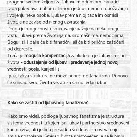
progone svojom željom za ljubavnim odnosom. Fanatici
tada pribegavaju tihom i tajnom jednosmernom obožavanju
i voljenju neke osobe. Ljubav prema njoj tada im osmisli
život, a ne zavise od njenog uzvraćanja.
Druga je mogućnost usmeravanje pažnje na neku drugu
vrstu ljubavi: prema životinjama, siromašnima, nemoćnima,
Bogu i sl. I dalje će biti fanatični, ali će biti prilično zaštićeni
od depresije.
Treća je
moguća kompenzacija
zablude da je ljubav smisao
života
- odustajanje od ljubavi i predavanje jednoj novoj
vrednosti: poslu, karijeri
i
sl.
Ipak, takva struktura ne može pobeći od fanatizma. Ponovo
će smisao svog života vezati za samo jedan izbor.
Kako se zaštiti od ljubavnog fanatizma?
Kako smo videli, podloga ljubavnog fanatizma je struktura
sistema vrednosti u kojem su ljubav i partnerstvo vrednovani
kao najviša, ali i jedina presudna vrednost za ostvarenje
smisla postojanja. Smisao života poistovećen je sa ljubavlju.