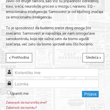
zavisi od drugih faktora, kao što su pripadnost određenoj
klasi, sreća, neurološki procesi u mozgu i, naravno, EQ –
emocionalna inteligencija. Samosvest je od ključnog značaja
za emocionalnu inteligenciju.
To je sposobnost da budemo srećni zbog onoga što
osećamo. Samosvest je najvažnija, jer nam omogućava
samokontrolu, koja nije važna zato da bismo ugušili
osećanja, već zato da bismo sproveli ono što hoćemo.
Prethodna
Sledeća
Korisničko ime
Lozinka
Upamti me
Prijava
Zaboravili ste korisničko ime?
Zaboravili ste lozinku?