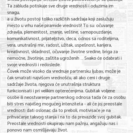
Ta zabluda potiskuje sve druge vrednosti i oduzima im
snagu,
a u životu postoji toliko različitih sadržaja koji zaslužuju
mesto u vrhu naše piramide vrednosti! To su: očuvanje
zdravlja, plemenitost, znanje, veštine, samopouzdanje,
komunikativnost, prijateljstvo, deca, odnos sa roditeljima,
vera, unutrašnji mir, radost, užitak, uspešnost, karijera,
kreativnost, skladnost, očuvanje životne sredine, briga za
nemoćne, životinje, zaštita ugroženih … Svako će odabrati i
svoje vrednosti i redoslede.
Čovek može visoko da vrednuje partnersku ljubav, može je
čak smatrati najvišom vrednošću, ali ako ceni i druge
sadržaje života, njegova će unutrašnja struktura
funkcionisati i pri velikim opterećenjima. Gubitak voljene
osobe ili neostvarenje partnerskog odnosa tada će za osobu
biti stres najvišeg mogućeg intenziteta - ali će joj preostale
vrednosti dati oslonac da to preboli, motivisaće je na
prihvaćanje takvog stanja i na to da prevaziđe svoj gubitak.
Preostale vrednosti okupiraju nam pažnju, angažuju nas i
ponovo nam osmišljavaju život.