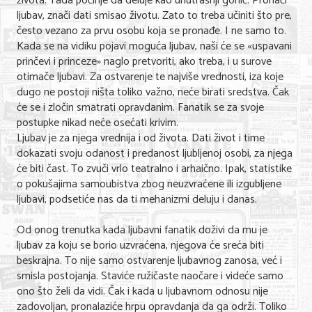
života. Tada počinje da deluje kao unutrašnji gonič. Pronaći
ljubav, znači dati smisao životu. Zato to treba učiniti što pre,
često vezano za prvu osobu koja se pronađe. I ne samo to.
Kada se na vidiku pojavi moguća ljubav, naši će se «uspavani
prinčevi i princeze» naglo pretvoriti, ako treba, i u surove
otimače ljubavi. Za ostvarenje te najviše vrednosti, iza koje
dugo ne postoji ništa toliko važno, neće birati sredstva. Čak
će se i zločin smatrati opravdanim. Fanatik se za svoje
postupke nikad neće osećati krivim.
Ljubav je za njega vrednija i od života. Dati život i time
dokazati svoju odanost i predanost ljubljenoj osobi, za njega
će biti čast. To zvuči vrlo teatralno i arhaično. Ipak, statistike
o pokušajima samoubistva zbog neuzvraćene ili izgubljene
ljubavi, podsetiće nas da ti mehanizmi deluju i danas.
Od onog trenutka kada ljubavni fanatik doživi da mu je
ljubav za koju se borio uzvraćena, njegova će sreća biti
beskrajna. To nije samo ostvarenje ljubavnog zanosa, već i
smisla postojanja. Staviće ružičaste naočare i videće samo
ono što želi da vidi. Čak i kada u ljubavnom odnosu nije
zadovoljan, pronalaziće hrpu opravdanja da ga održi. Toliko