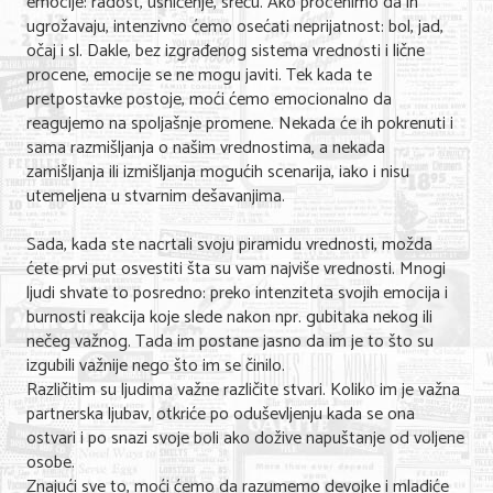
emocije: radost, ushićenje, sreću. Ako procenimo da ih
ugrožavaju, intenzivno ćemo osećati neprijatnost: bol, jad,
KONTAKT
očaj i sl. Dakle, bez izgrađenog sistema vrednosti i lične
procene, emocije se ne mogu javiti. Tek kada te
pretpostavke postoje, moći ćemo emocionalno da
O NAMA
reagujemo na spoljašnje promene. Nekada će ih pokrenuti i
sama razmišljanja o našim vrednostima, a nekada
zamišljanja ili izmišljanja mogućih scenarija, iako i nisu
utemeljena u stvarnim dešavanjima.
Sada, kada ste nacrtali svoju piramidu vrednosti, možda
ćete prvi put osvestiti šta su vam najviše vrednosti. Mnogi
ljudi shvate to posredno: preko intenziteta svojih emocija i
burnosti reakcija koje slede nakon npr. gubitaka nekog ili
nečeg važnog. Tada im postane jasno da im je to što su
izgubili važnije nego što im se činilo.
Različitim su ljudima važne različite stvari. Koliko im je važna
partnerska ljubav, otkriće po oduševljenju kada se ona
ostvari i po snazi svoje boli ako dožive napuštanje od voljene
osobe.
Znajući sve to, moći ćemo da razumemo devojke i mladiće