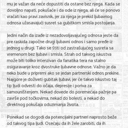
mu je važan da neće dopustiti da ostane bez njega. Kada se
dovoljno napati, pokušaće i da ode iz njega, ali će se ponovo
vraćati kao pravi zavisnik, jer za njega je prekid ljubavnog
odnosa užasavajući susret sa gubitkom smisla postojanja.
Jedini način da izađe iz nezadovoljavajućeg odnosa jeste da
pre raskida započne drugi ljubavni odnos i samo pređe iz
jednog u drugi. Tako se štiti od zastrašujućeg susreta sa
vremenom bez ljubavi i smisla. Strah od takvog iskustva
može biti toliko intenzivan da fanatika tera na stalno
osiguravanje kroz dvostruke ljubavne odnose. Važno je da
neko bude u pripremi ako se jedan partnerski odnos prekine.
Najgore je doživeti gubitak ljubavi, jer će takvo iskustvo taj
tip ljudi odvesti do očaja, depresije i poriva za
samouništenjem. Nekad dovede do poremećaja pažnje pa
završe pod točkovima, nekad do bolesti, a nekad do
direktnog pokušaja oduzimanja života.
Ponekad se dogodi da potencijalni partneri naprosto beže
od takvog tipa ljudi. Osećaju da ih žele zarobiti, da ih