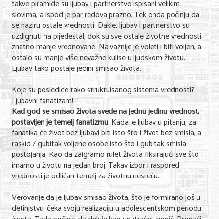
takve piramide su ljubav i partnerstvo ispisani velikim
slovima, a ispod je par redova prazno. Tek onda počinju da
se naziru ostale vrednosti. Dakle, ljubav i partnerstvo su
uzdignuti na pijedestal, dok su sve ostale životne vrednosti
znatno manje vrednovane. Najvažnije je voleti i biti voljen, a
ostalo su manje-više nevažne kulise u ljudskom životu.
Ljubav tako postaje jedini smisao života.
Koje su posledice tako struktuisanog sistema vrednosti?
Ljubavni fanatizam!
Kad god se smisao života svede na jednu jedinu vrednost,
postavljen je temelj fanatizmu
. Kada je ljubav u pitanju, za
fanatika će život bez ljubavi biti isto što i život bez smisla, a
raskid / gubitak voljene osobe isto što i gubitak smisla
postojanja. Kao da zaigramo rulet života fiksirajući sve što
imamo u životu na jedan broj. Takav izbor i raspored
vrednosti je odličan temelj za životnu nesreću.
Verovanje da je ljubav smisao života, što je formirano još u
detinjstvu, čeka svoju realizaciju u adolescentskom periodu