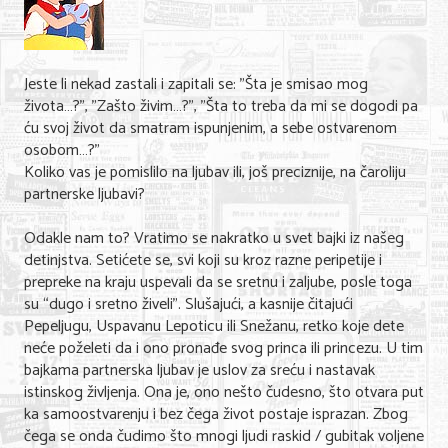
Shopping
Sve za venčanje
Jeste li nekad zastali i zapitali se: "Šta je smisao mog
Sve za decu
života…?", "Zašto živim…?", "Šta to treba da mi se dogodi pa
ću svoj život da smatram ispunjenim, a sebe ostvarenom
Gastronomija
osobom…?"
Koliko vas je pomislilo na ljubav ili, još preciznije, na čaroliju
Kuća i bašta
partnerske ljubavi?
Zdravlje i medicina
Odakle nam to? Vratimo se nakratko u svet bajki iz našeg
Sport i rekreacija
detinjstva. Setićete se, svi koji su kroz razne peripetije i
prepreke na kraju uspevali da se sretnu i zaljube, posle toga
Hobi i razonoda
su “dugo i sretno živeli”. Slušajući, a kasnije čitajući
Pepeljugu, Uspavanu Lepoticu ili Snežanu, retko koje dete
ADRESAR
neće poželeti da i ono pronađe svog princa ili princezu. U tim
bajkama partnerska ljubav je uslov za sreću i nastavak
Posao
istinskog življenja. Ona je, ono nešto čudesno, što otvara put
ka samoostvarenju i bez čega život postaje isprazan. Zbog
Usluge
čega se onda čudimo što mnogi ljudi raskid / gubitak voljene