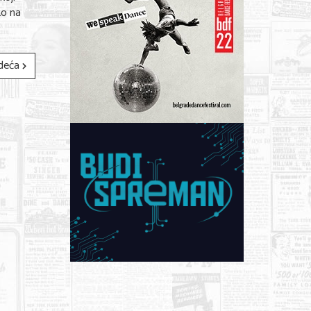
ko na
deća