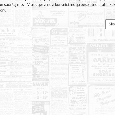
an sadržaj mts TV uslugesvi novi korisnici mogu besplatno pratiti ka
fonu.
Sle