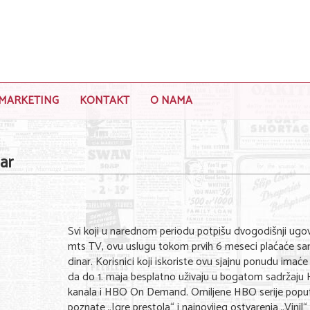
MARKETING
KONTAKT
O NAMA
ar
Svi koji u narednom periodu potpišu dvogodišnji ugo
mts TV, ovu uslugu tokom prvih 6 meseci plaćaće sa
dinar. Korisnici koji iskoriste ovu sjajnu ponudu imaće i
da do 1. maja besplatno uživaju u bogatom sadržaju
kanala i HBO On Demand. Omiljene HBO serije popu
poznate „Igre prestola“ i najnovijeg ostvarenja „Vinil“ 