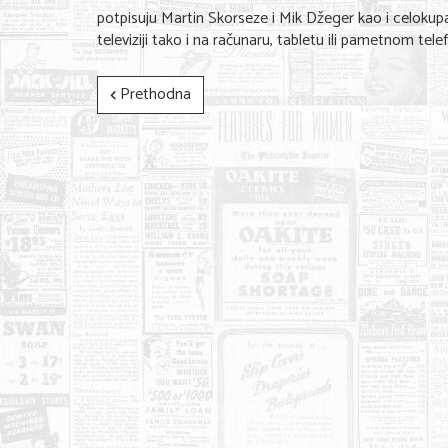
potpisuju Martin Skorseze i Mik Džeger kao i celokup
televiziji tako i na računaru, tabletu ili pametnom tele
Prethodna