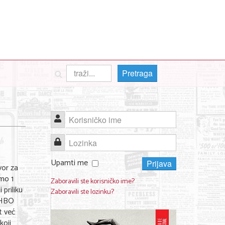
Pretraga
Korisničko ime
Lozinka
Upamti me
Prijava
vor za
mo 1
Zaboravili ste korisničko ime?
 priliku
Zaboravili ste lozinku?
 HBO
t već
koji