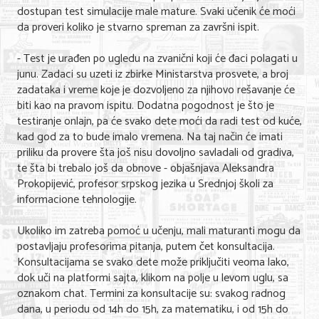
Shopping
dostupan test simulacije male mature. Svaki učenik će moći
da proveri koliko je stvarno spreman za završni ispit.
Sve za venčanje
- Test je urađen po ugledu na zvanični koji će đaci polagati u
Sve za decu
junu. Zadaci su uzeti iz zbirke Ministarstva prosvete, a broj
zadataka i vreme koje je dozvoljeno za njihovo rešavanje će
Gastronomija
biti kao na pravom ispitu. Dodatna pogodnost je što je
testiranje onlajn, pa će svako dete moći da radi test od kuće,
Kuća i bašta
kad god za to bude imalo vremena. Na taj način će imati
priliku da provere šta još nisu dovoljno savladali od gradiva,
Zdravlje i medicina
te šta bi trebalo još da obnove - objašnjava Aleksandra
Sport i rekreacija
Prokopijević, profesor srpskog jezika u Srednjoj školi za
informacione tehnologije.
Hobi i razonoda
Ukoliko im zatreba pomoć u učenju, mali maturanti mogu da
ADRESAR
postavljaju profesorima pitanja, putem čet konsultacija.
Konsultacijama se svako dete može priključiti veoma lako,
Posao
dok uči na platformi sajta, klikom na polje u levom uglu, sa
oznakom chat. Termini za konsultacije su: svakog radnog
Usluge
dana, u periodu od 14h do 15h, za matematiku, i od 15h do