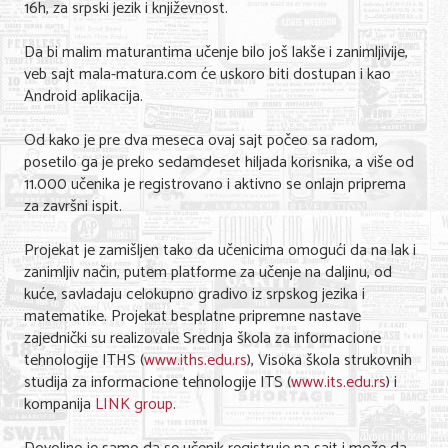
16h, za srpski jezik i književnost.
Nega lica i tela
Da bi malim maturantima učenje bilo još lakše i zanimljivije,
Shopping
veb sajt mala-matura.com će uskoro biti dostupan i kao
Android aplikacija.
Sve za venčanje
Od kako je pre dva meseca ovaj sajt počeo sa radom,
Sve za decu
posetilo ga je preko sedamdeset hiljada korisnika, a više od
11.000 učenika je registrovano i aktivno se onlajn priprema
Kuća i bašta
za završni ispit.
Gastronomija
Projekat je zamišljen tako da učenicima omogući da na lak i
Sport i rekreacija
zanimljiv način, putem platforme za učenje na daljinu, od
kuće, savladaju celokupno gradivo iz srpskog jezika i
Zdravlje i medicina
matematike. Projekat besplatne pripremne nastave
zajednički su realizovale Srednja škola za informacione
Hobi i razonoda
tehnologije ITHS (
www.iths.edu.rs
), Visoka škola strukovnih
studija za informacione tehnologije ITS (
www.its.edu.rs
) i
UPIS FIRMI
kompanija
LINK group
.
MARKETING