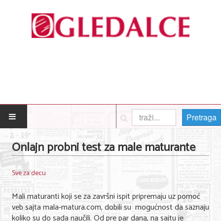
Pretraga
POČETNA
Onlajn probni test za male maturante
Posao
Sve za decu
Usluge
Mali maturanti koji se za završni ispit pripremaju uz pomoć
Nega lica i tela
veb sajta mala-matura.com, dobili su mogućnost da saznaju
koliko su do sada naučili. Od pre par dana, na sajtu je