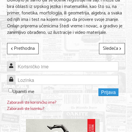
Dovoljno je samo da se učenik registruje na sajt i može da
bira oblasti iz srpskog jezika i matematike, kao što su, na
primer, fonetika, morfologija, ili geometrija, algebra, a svaka
KONTAKT
od njih ima i test na kojem mogu da provere svoje znanje.
Onlajn priprema učenicima štedi vreme i novac, a gradivo je
O NAMA
zanimljivo obrađeno, uz ilustracije i video materijale.
Prethodna
Sledeća
Korisničko ime
Lozinka
Upamti me
Prijava
Zaboravili ste korisničko ime?
Zaboravili ste lozinku?