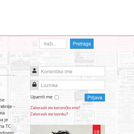
Pretraga
Korisničko ime
Lozinka
Upamti me
Prijava
 se
ebnije –
Zaboravili ste korisničko ime?
ena
Zaboravili ste lozinku?
a je
ima TC
 redovno