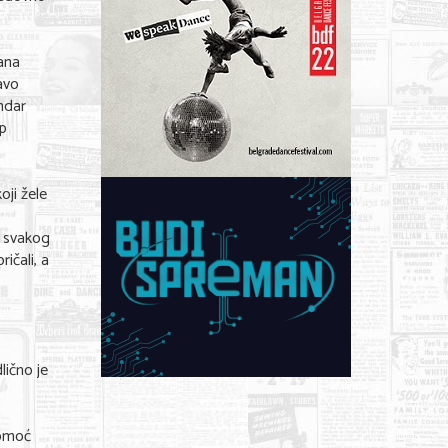
iana
Savo
andar
ip
oji žele
a svakog
ičali, a
lično je
pomoć