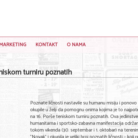
MARKETING
KONTAKT
O NAMA
niskom turniru poznatih
Poznate ličnosti nastavile su humanu misiju i ponovo
okupile u želji da pomognu onima kojima je to najpotr
na 16. Porše teniskom turniru poznatih. Ova jedinstv
humanitarna i sportsko-zabavna manifestacija održan
tokom vikenda (30. septembar i 1. oktobar) na teren
"Novak" i okupila je veliki broj poznatih ličnosti – koji