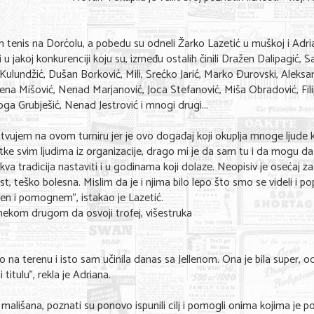
an tenis na Dorćolu, a pobedu su odneli Žarko Lazetić u muškoj i Adr
i u jakoj konkurenciji koju su, između ostalih činili Dražen Dalipagić, 
j Kulundžić, Dušan Borković, Mili, Srećko Jarić, Marko Đurovski, Aleks
rena Mišović, Nenad Marjanović, Joca Stefanović, Miša Obradović, Fil
oga Grubješić, Nenad Jestrović i mnogi drugi...
stvujem na ovom turniru jer je ovo događaj koji okuplja mnoge ljude k
ke svim ljudima iz organizacije, drago mi je da sam tu i da mogu da
a tradicija nastaviti i u godinama koji dolaze. Neopisiv je osećaj z
, teško bolesna. Mislim da je i njima bilo lepo što smo se videli i popr
čen i pomognem", istakao je Lazetić.
 nekom drugom da osvoji trofej, višestruka
na terenu i isto sam učinila danas sa Jellenom. Ona je bila super, od
titulu", rekla je Adriana.
mališana, poznati su ponovo ispunili cilj i pomogli onima kojima je 