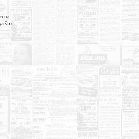
rećna
ga što