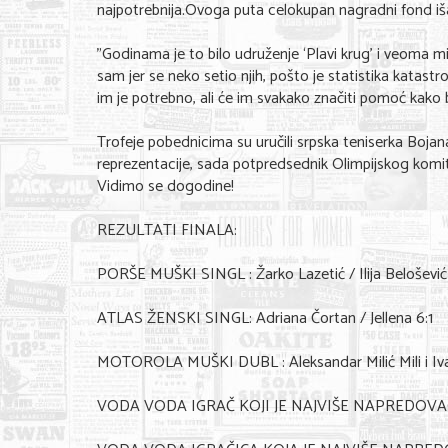
najpotrebnija.Ovoga puta celokupan nagradni fond iš
"Godinama je to bilo udruženje ‘Plavi krug’ i veoma m
sam jer se neko setio njih, pošto je statistika katast
im je potrebno, ali će im svakako značiti pomoć kako 
Trofeje pobednicima su uručili srpska teniserka Boja
reprezentacije, sada potpredsednik Olimpijskog komit
Vidimo se dogodine!
REZULTATI FINALA:
PORŠE MUŠKI SINGL : Žarko Lazetić / Ilija Belošević
ATLAS ŽENSKI SINGL: Adriana Čortan / Jellena 6:1
MOTOROLA MUŠKI DUBL : Aleksandar Milić Mili i Ivan
VODA VODA IGRAČ KOJI JE NAJVIŠE NAPREDOVAO F