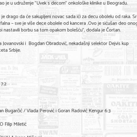
ao je u udruženje "Uvek s decom" onkološke klinike u Beogradu.
i je drago da će sakupljeni novac sada ići za decu obolelu od raka. S
rofalna – sve je više dece obolele od kancera .Ovo je sićušan deo ono
bi nastavili borbu sa tom opakom bolešću", dodala je Čortan.
na Jovanovski i Bogdan Obradović, nekadašnji selektor Dejvis kup
eta Srbije.
 7:2
 Bugarčić / Vlada Perović i Goran Radović Kengur 6:3
ilip Miletić