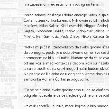
i na zapaženom rekreativnom nivou igraju tenis!
Pored zabave, druženja i dobre energije, viđen je sjaj
Čortan u ženskoj konkurenciji. Njih dvoje su bili najbolj
Miloševć, Milan Kalinić, Kiki Lesendrić, Niggor, Andre
Gajšek, Slobodan Trkulja, Marko Vidojković, Jellena, I
Miletić, Ivan Gavrilović, Peđa D Boy, Nikola Kuljača, G
"Velika mi je čast i zadovoljstvo da svake godine uče
da pomognu, pošto je u dobrotvorne svrhe. Sve čestit
pomognem na bilo koji način. Nadam se da će se ovakv
od nas koji je imao kontakt sa decom, koja su, nažalost
ja ću se truditi da na svaki mogući način budem uklju
Na pitanje da li planira da u dogledno vreme dozvoli
šampionka Adriana Čortan je odgovorila:
"To se ne planira, svake godine smo tu da se okušamo 
odigrala i obećala je da će sledeće godine ona osvojiti 
Uz veliku podršku publike, među kojima je bilo mnogo 