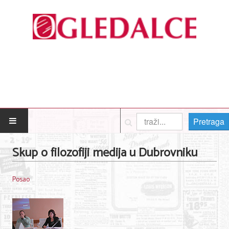
Pretraga
POČETNA
Skup o filozofiji medija u Dubrovniku
Posao
Posao
Usluge
Nega lica i tela