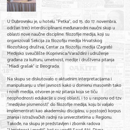
Shopping
Sve za venčanje
U Dubrovniku je, u hotelu “Petka”, od 15. do 17. novembra,
Sve za decu
održan treći interdisciplinarni međunarodni naučni skup u
oblasti nove naučne discipline: filozofije medija, koji su
Gastronomija
organizovali Sekcija za filozofiju medija Hrvatskog
filozofskog društva, Centar za filozofiju medija (Zagreb)
Kuća i bašta
Medijsko sveučilište (Koprivnica/Varaždin) i udruženje
građana za kulturu, umetnost, medije i društvena pitanja
Zdravlje i medicina
“Mladi grašak” iz Beograda.
Sport i rekreacija
Na skupu se diskutovalo o aktuelnim interpretacijama i
manipulisanju u sferi javnosti kako u domenu masovnih tako
Hobi i razonoda
i novih medija, otvoren je niz pitanja koja se tiču
neophodnosti edukacije u ovoj oblasti, i to u rasponu od tzv.
ADRESAR
“medijske pismenosti” do filozofije medija, koju bi valjalo
implementirati kao akademsku disciplinu, u postojeći korpus
Posao
znanja i istraživačkih radnji na univerzitetima u Regionu.
Takođe, na skupu je predstavljen i zbornik radova
Usluge