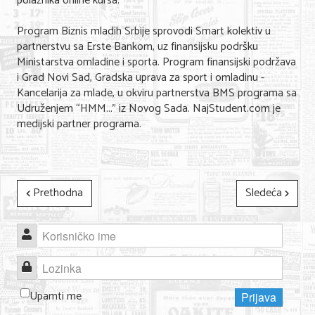
polaznika online kursa.
Program Biznis mladih Srbije sprovodi Smart kolektiv u
KONTAKT
partnerstvu sa Erste Bankom, uz finansijsku podršku
Ministarstva omladine i sporta. Program finansijski podržava
O NAMA
i Grad Novi Sad, Gradska uprava za sport i omladinu -
Kancelarija za mlade, u okviru partnerstva BMS programa sa
Udruženjem “HMM...” iz Novog Sada. NajStudent.com je
medijski partner programa.
Prethodna
Sledeća
Korisničko ime
Lozinka
Upamti me
Prijava