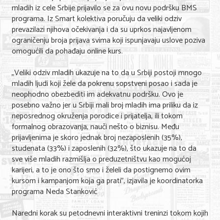
Shopping
mladih iz cele Srbije prijavilo se za ovu novu podršku BMS
programa. Iz Smart kolektiva poručuju da veliki odziv
Sve za venčanje
prevazilazi njihova očekivanja i da su uprkos najavljenom
ograničenju broja prijava svima koji ispunjavaju uslove poziva
Sve za decu
omogućili da pohađaju online kurs.
Gastronomija
„Veliki odziv mladih ukazuje na to da u Srbiji postoji mnogo
mladih ljudi koji žele da pokrenu sopstveni posao i sada je
Kuća i bašta
neophodno obezbediti im adekvatnu podršku. Ovo je
posebno važno jer u Srbiji mali broj mladih ima priliku da iz
Zdravlje i medicina
neposrednog okruženja porodice i prijatelja, ili tokom
Sport i rekreacija
formalnog obrazovanja, nauči nešto o biznisu. Među
prijavljenima je skoro jednak broj nezaposlenih (35%),
Hobi i razonoda
studenata (33%) i zaposlenih (32%), što ukazuje na to da
sve više mladih razmišlja o preduzetništvu kao mogućoj
ADRESAR
karijeri, a to je ono što smo i želeli da postignemo ovim
kursom i kampanjom koja ga prati”, izjavila je koordinatorka
Posao
programa Neda Stanković
Usluge
Naredni korak su petodnevni interaktivni treninzi tokom kojih