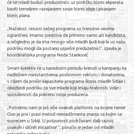
će se mladi budući preduzetnici, uz podršku biznis ekperata,
Nega lica i tela
baviti temeljnim razvijanjem svoje biznis ideje i pisanjem
biznis plana.
Shopping
„Nažalost, resursi našeg programa su trenutno veoma
Sve za venčanje
ograničeni, imamo sredstva da primimo samo 40 kandidata,
a očigledno je da ima mnogo više mladih ljudi koji bi uz našu
Sve za decu
podršku mogli da postanu uspešni preduzetnici“, izjavila je
koordinatorka programa Neda Stanković
Kuća i bašta
Gastronomija
Smart kolektiv će u narednom periodu krenuti u kampanju ka
nadležnim ministarstvima, poslovnom sektoru i donatorima,
Sport i rekreacija
s ciljem da proširi kapacitete programa Biznis mladih Srbije i
obezbedi podršku za sve mlade koji imaju hrabrosti, volje i
Zdravlje i medicina
sposobnosti da pokrenu svoja preduzeća.
Hobi i razonoda
„Potrebno nam je još više ovakvih platformi, na brojne teme!
Ovo je prvi i pravi metod menadžmenta znanja sa kojim se
UPIS FIRMI
susrećem u Srbiji. U potpunosti podržavam dalji razvoj
ovakvih i sličnih inicijativa! “, poručio je jedan od mladih
MARKETING