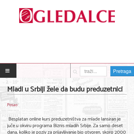
Pretraga
POČETNA
Mladi u Srbiji žele da budu preduzetnici
Posao
Posao
Usluge
Besplatan online kurs preduzetništva za mlade lansiran je
Nega lica i tela
juče u okviru programa Biznis mladih Srbije. Za samo deset
dana, koliko je poziv za prijavljivanje bio otvoren, skoro 2000