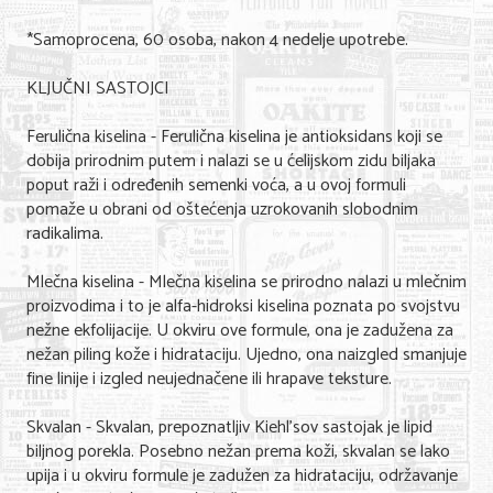
*Samoprocena, 60 osoba, nakon 4 nedelje upotrebe.
KLJUČNI SASTOJCI
Ferulična kiselina - Ferulična kiselina je antioksidans koji se
dobija prirodnim putem i nalazi se u ćelijskom zidu biljaka
poput raži i određenih semenki voća, a u ovoj formuli
pomaže u obrani od oštećenja uzrokovanih slobodnim
radikalima.
Mlečna kiselina - Mlečna kiselina se prirodno nalazi u mlečnim
proizvodima i to je alfa-hidroksi kiselina poznata po svojstvu
nežne ekfolijacije. U okviru ove formule, ona je zadužena za
nežan piling kože i hidrataciju. Ujedno, ona naizgled smanjuje
fine linije i izgled neujednačene ili hrapave teksture.
Skvalan - Skvalan, prepoznatljiv Kiehl’sov sastojak je lipid
biljnog porekla. Posebno nežan prema koži, skvalan se lako
upija i u okviru formule je zadužen za hidrataciju, održavanje