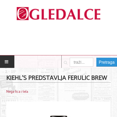
Pretraga
POČETNA
KIEHL’S PREDSTAVLJA FERULIC BREW
Posao
Nega lica i tela
Usluge
Nega lica i tela