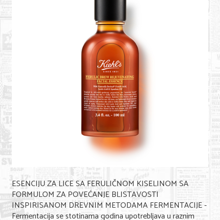
Shopping
Sve za venčanje
Sve za decu
Gastronomija
Kuća i bašta
Zdravlje i medicina
Sport i rekreacija
Hobi i razonoda
ADRESAR
ESENCIJU ZA LICE SA FERULIČNOM KISELINOM SA
Posao
FORMULOM ZA POVEĆANJE BLISTAVOSTI
INSPIRISANOM DREVNIM METODAMA FERMENTACIJE -
Usluge
Fermentacija se stotinama godina upotrebljava u raznim