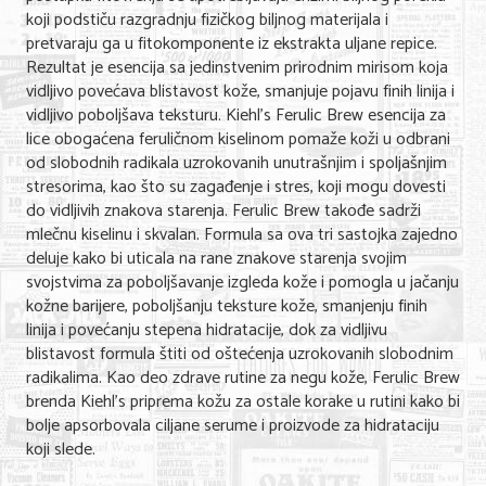
koji podstiču razgradnju fizičkog biljnog materijala i
pretvaraju ga u fitokomponente iz ekstrakta uljane repice.
KONTAKT
Rezultat je esencija sa jedinstvenim prirodnim mirisom koja
vidljivo povećava blistavost kože, smanjuje pojavu finih linija i
O NAMA
vidljivo poboljšava teksturu. Kiehl’s Ferulic Brew esencija za
lice obogaćena feruličnom kiselinom pomaže koži u odbrani
od slobodnih radikala uzrokovanih unutrašnjim i spoljašnjim
stresorima, kao što su zagađenje i stres, koji mogu dovesti
do vidljivih znakova starenja. Ferulic Brew takođe sadrži
mlečnu kiselinu i skvalan. Formula sa ova tri sastojka zajedno
deluje kako bi uticala na rane znakove starenja svojim
svojstvima za poboljšavanje izgleda kože i pomogla u jačanju
kožne barijere, poboljšanju teksture kože, smanjenju finih
linija i povećanju stepena hidratacije, dok za vidljivu
blistavost formula štiti od oštećenja uzrokovanih slobodnim
radikalima. Kao deo zdrave rutine za negu kože, Ferulic Brew
brenda Kiehl’s priprema kožu za ostale korake u rutini kako bi
bolje apsorbovala ciljane serume i proizvode za hidrataciju
koji slede.