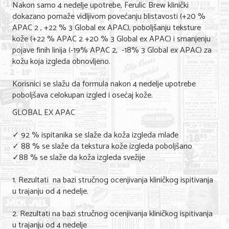
Nakon samo 4 nedelje upotrebe, Ferulic Brew klinički
dokazano pomaže vidljivom povećanju blistavosti (+20 %
APAC 2 , +22 % 3 Global ex APAC), poboljšanju teksture
kože (+22 % APAC 2 +20 % 3 Global ex APAC) i smanjenju
pojave finih linija (-19% APAC 2, -18% 3 Global ex APAC) za
kožu koja izgleda obnovljeno.
Korisnici se slažu da formula nakon 4 nedelje upotrebe
poboljšava celokupan izgled i osećaj kože.
GLOBAL EX APAC
✓ 92 % ispitanika se slaže da koža izgleda mlađe
✓ 88 % se slaže da tekstura kože izgleda poboljšano
✓88 % se slaže da koža izgleda svežije
1. Rezultati na bazi stručnog ocenjivanja kliničkog ispitivanja
u trajanju od 4 nedelje.
2. Rezultati na bazi stručnog ocenjivanja kliničkog ispitivanja
u trajanju od 4 nedelje