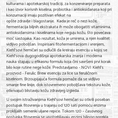
kulturama i apotekarskoj tradiciji, za konzerviranje preparata
Nega lica i tela
i kao izvor korisnih kiselina, probiotika i antioksidanasa koji pri
konzumaciji imaju pozitivan efekat na
Shopping
opšte zdravlje i blagostanje. Kada je reč o nezi kože,
fermentacija biljnih ekstrakata ih može obogatiti vitaminima,
Sve za venčanje
antioksidansima i kiselinama koje neguju kožu, što povećava
Sve za decu
moć sastojaka. Kao rezultat, koža je umirena, a njen kvalitet
vidljivo poboljšan. Inspirisani fitofermentacijom i vrenjem,
Kuća i bašta
Kiehl’sovi hemičari su odlučili da kreiraju esenciju u kojoj se
Kiehl'sova dugogodišnja apotekarska znanja i moderna
Gastronomija
nauka stapaju u efikasnu formulu koja čini savršeni prvi korak
bilo koje rutine nege kože. Predstavljamo - NOVI Kiehl’s
Sport i rekreacija
proizvod - Ferulic Brew esenciju za lice sa feruličnom
kiselinom. Brzoupijajuća formula pomaže da se vidljivo
Zdravlje i medicina
smanje fine linije, dok istovremeno poboljšava teksturu kože,
otkrivajući blistaviju kožu zdravijeg izgleda.
Hobi i razonoda
U svojim istraživanjima Kiehl’sovi hemičari su otkrili poseban
UPIS FIRMI
postupak fitovrenja u trajanju od 120 sati pomoću enzima
proklijalih semenki uljane repice. Tokom 120 – časovnog
MARKETING
postupka fitovrenja se upotrebljavaju enzimi biljnog porekla