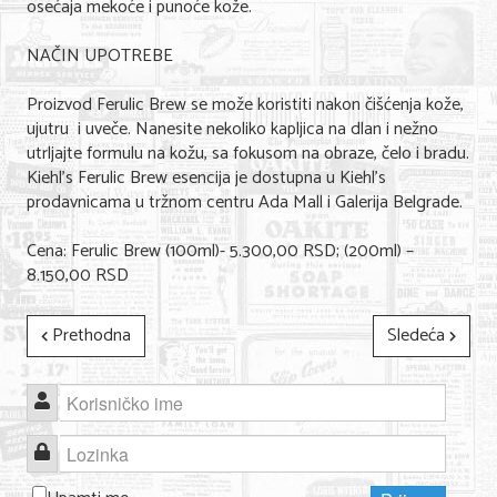
osećaja mekoće i punoće kože.
NAČIN UPOTREBE
Proizvod Ferulic Brew se može koristiti nakon čišćenja kože,
ujutru i uveče. Nanesite nekoliko kapljica na dlan i nežno
utrljajte formulu na kožu, sa fokusom na obraze, čelo i bradu.
Kiehl’s Ferulic Brew esencija je dostupna u Kiehl’s
prodavnicama u tržnom centru Ada Mall i Galerija Belgrade.
Cena: Ferulic Brew (100ml)- 5.300,00 RSD; (200ml) –
8.150,00 RSD
Prethodna
Sledeća
Korisničko ime
Lozinka