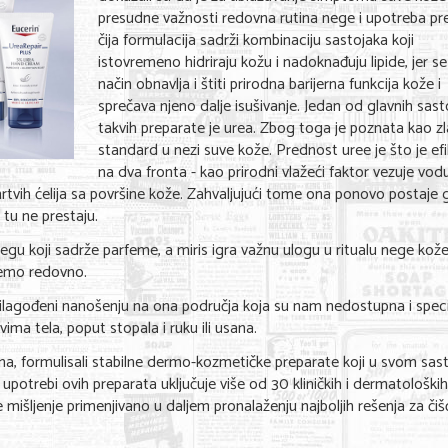
presudne važnosti redovna rutina nege i upotreba pr
čija formulacija sadrži kombinaciju sastojaka koji
istovremeno hidriraju kožu i nadoknađuju lipide, jer se
način obnavlja i štiti prirodna barijerna funkcija kože i
sprečava njeno dalje isušivanje. Jedan od glavnih sast
takvih preparate je urea. Zbog toga je poznata kao zl
standard u nezi suve kože. Prednost uree je što je ef
na dva fronta - kao prirodni vlažeći faktor vezuje vodu
vih ćelija sa površine kože. Zahvaljujući tome ona ponovo postaje g
 tu ne prestaju.
gu koji sadrže parfeme, a miris igra važnu ulogu u ritualu nege kože
ujemo redovno.
rilagođeni nanošenju na ona područja koja su nam nedostupna i speci
a tela, poput stopala i ruku ili usana.
ina, formulisali stabilne dermo-kozmetičke preparate koji u svom sas
upotrebi ovih preparata uključuje više od 30 kliničkih i dermatoloških
 mišljenje primenjivano u daljem pronalaženju najboljih rešenja za čišć