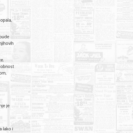
topala,
 bude
njihovih
e.
osobnost
kom,
nje je
,
 lako i