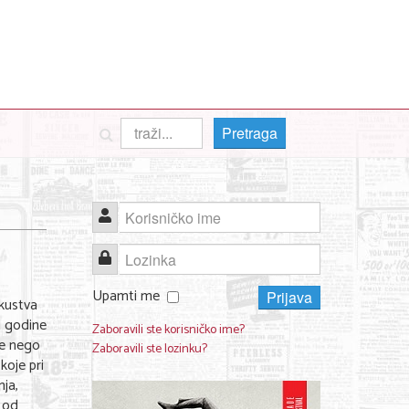
Pretraga
Korisničko ime
Lozinka
Upamti me
Prijava
skustva
d godine
Zaboravili ste korisničko ime?
iše nego
Zaboravili ste lozinku?
koje pri
nja,
 od