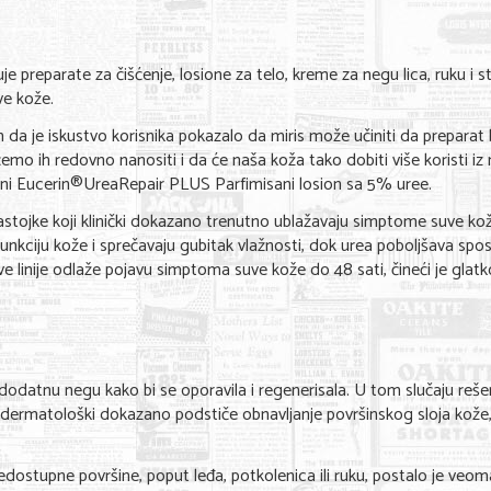
 preparate za čišćenje, losione za telo, kreme za negu lica, ruku i s
ve kože.
m da je iskustvo korisnika pokazalo da miris može učiniti da preparat
 ćemo ih redovno nanositi i da će naša koža tako dobiti više koristi iz 
misani Eucerin®UreaRepair PLUS Parfimisani losion sa 5% uree.
astojke koji klinički dokazano trenutno ublažavaju simptome suve kož
 funkciju kože i sprečavaju gubitak vlažnosti, dok urea poboljšava sp
 linije odlaže pojavu simptoma suve kože do 48 sati, čineći je glat
i dodatnu negu kako bi se oporavila i regenerisala. U tom slučaju reše
 dermatološki dokazano podstiče obnavljanje površinskog sloja kože
ostupne površine, poput leđa, potkolenica ili ruku, postalo je veoma