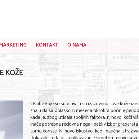
MARKETING
KONTAKT
O NAMA
E KOŽE
Osobe koje se suočavaju sa izazovima suve kože iz i
znaju da sa dolaskom meseca oktobra počinje perio
kada je, zbog uticaja spoljnih faktora, njihovoj koži v
inače potrebna redovna nega i pažljiv izbor preparata 
tome koriste. Njihovo iskustvo, kao i naučna istraživa
dokazali su da je za ublažavanje simptoma suve kože