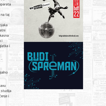
eparata
 na taj
ojaka
atni
ikasna
 i
latka i
 -
jalno
tavu
 studija
enje i