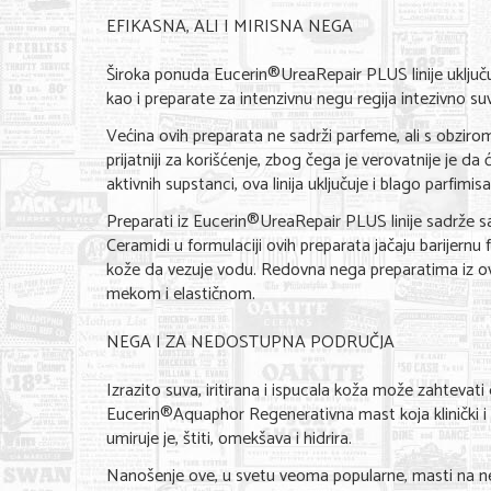
EFIKASNA, ALI I MIRISNA NEGA
Široka ponuda Eucerin®UreaRepair PLUS linije uključuje
kao i preparate za intenzivnu negu regija intezivno su
Većina ovih preparata ne sadrži parfeme, ali s obziro
prijatniji za korišćenje, zbog čega je verovatnije je da
aktivnih supstanci, ova linija uključuje i blago parfi
Preparati iz Eucerin®UreaRepair PLUS linije sadrže s
Ceramidi u formulaciji ovih preparata jačaju barijernu
kože da vezuje vodu. Redovna nega preparatima iz ove
mekom i elastičnom.
NEGA I ZA NEDOSTUPNA PODRUČJA
Izrazito suva, iritirana i ispucala koža može zahtevat
Eucerin®Aquaphor Regenerativna mast koja klinički i
umiruje je, štiti, omekšava i hidrira.
Nanošenje ove, u svetu veoma popularne, masti na ned