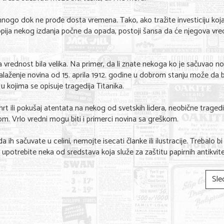
mnogo dok ne prođe dosta vremena. Tako, ako tražite investiciju koj
 kopija nekog izdanja počne da opada, postoji šansa da će njegova vr
vrednost bila velika. Na primer, da li znate nekoga ko je sačuvao no
alaženje novina od 15. aprila 1912. godine u dobrom stanju može da 
u kojima se opisuje tragedija Titanika.
smrt ili pokušaj atentata na nekog od svetskih lidera, neobične tragedi
m. Vrlo vredni mogu biti i primerci novina sa greškom.
ih sačuvate u celini, nemojte isecati članke ili ilustracije. Trebalo bi
upotrebite neka od sredstava koja služe za zaštitu papirnih antikvite
Sle