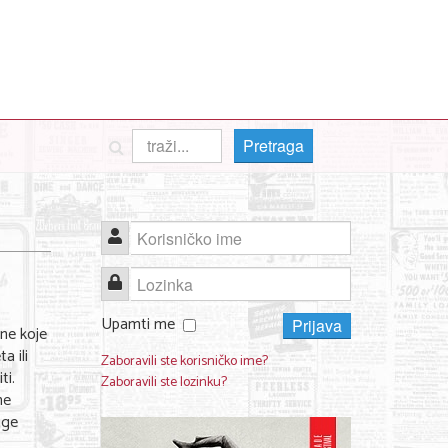
Pretraga
Korisničko ime
Lozinka
Upamti me
Prijava
ine koje
a ili
Zaboravili ste korisničko ime?
ti.
Zaboravili ste lozinku?
ne
uge