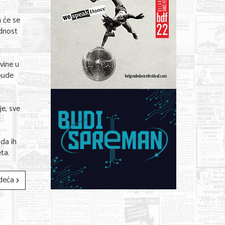
a će se
ednost
vine u
bude
je, sve
 da ih
ta.
deća