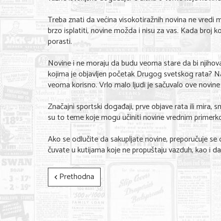
Treba znati da većina visokotiražnih novina ne vredi 
brzo isplatiti, novine možda i nisu za vas. Kada broj
porasti.
Novine i ne moraju da budu veoma stare da bi njihova 
kojima je objavljen početak Drugog svetskog rata? N
veoma korisno. Vrlo malo ljudi je sačuvalo ove novine 
Značajni sportski događaji, prve objave rata ili mira, 
su to teme koje mogu učiniti novine vrednim primerko
Ako se odlučite da sakupljate novine, preporučuje se da 
čuvate u kutijama koje ne propuštaju vazduh, kao i da 
Prethodna