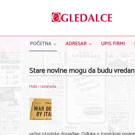
POČETNA
ADRESAR
UPIS FIRMI
Stare novine mogu da budu vredan 
Hobi i razonoda
važne istorijske događaje. Odluka o tome koje novine t