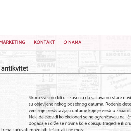
MARKETING
KONTAKT
O NAMA
antikvitet
Skoro svi smo bili u iskušenju da sačuvamo stare nov
su objavljene nekog posebnog datuma. Rođenje detet
venčanje predstavljaju datume koje je vredno zapamti
Neki dalekovidi kolekcionari se ne ograničavaju na lič
događaje i drže se novina koje opisuju tragedije ili dr
reba sačuvati može biti teška, ali i ne mora.