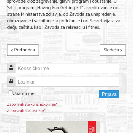
sprovode kroz zagrevanje, glavni program i opuštanje. U
Srbiji program „Having Fun Getting Fit“ akreditovan je od
KONTAKT
strane Ministarstva zdravlja, od Zavoda za unapređenje,
obrazovanje i vaspitanje, a podržan je i od Sekretarijata za
dečju zaštitu, kao i Zavoda za rekreaciju i fitnes.
O NAMA
Prethodna
Sledeća
Korisničko ime
Lozinka
Upamti me
Prijava
Zaboravili ste korisničko ime?
Zaboravili ste lozinku?