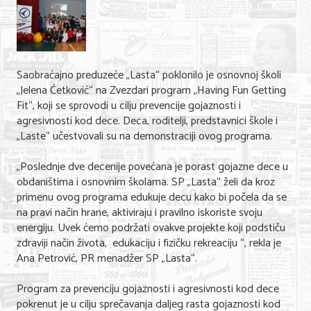
Shopping
Sve za venčanje
Sve za decu
Saobraćajno preduzeće „Lasta“ poklonilo je osnovnoj školi
„Jelena Ćetković“ na Zvezdari program „Having Fun Getting
Gastronomija
Fit“, koji se sprovodi u cilju prevencije gojaznosti i
Kuća i bašta
agresivnosti kod dece. Deca, roditelji, predstavnici škole i
„Laste“ učestvovali su na demonstraciji ovog programa.
Zdravlje i medicina
„Poslednje dve decenije povećana je porast gojazne dece u
Sport i rekreacija
obdaništima i osnovnim školama. SP „Lasta“ želi da kroz
primenu ovog programa edukuje decu kako bi počela da se
Hobi i razonoda
na pravi način hrane, aktiviraju i pravilno iskoriste svoju
energiju. Uvek ćemo podržati ovakve projekte koji podstiču
ADRESAR
zdraviji način života, edukaciju i fizičku rekreaciju “, rekla je
Ana Petrović, PR menadžer SP „Lasta“.
Posao
Program za prevenciju gojaznosti i agresivnosti kod dece
Usluge
pokrenut je u cilju sprečavanja daljeg rasta gojaznosti kod