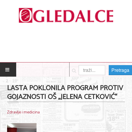
Pretraga
POČETNA
LASTA POKLONILA PROGRAM PROTIV
GOJAZNOSTI OŠ „JELENA CETKOVIĆ“
Posao
Usluge
Zdravlje i medicina
Nega lica i tela