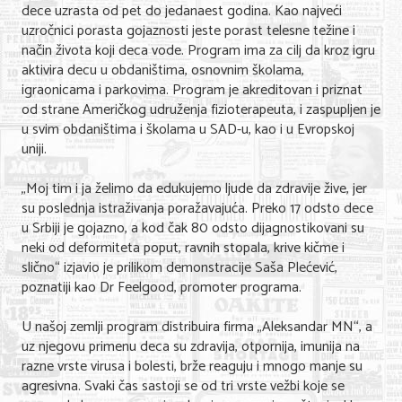
dece uzrasta od pet do jedanaest godina. Kao najveći
Nega lica i tela
uzročnici porasta gojaznosti jeste porast telesne težine i
način života koji deca vode. Program ima za cilj da kroz igru
Shopping
aktivira decu u obdaništima, osnovnim školama,
igraonicama i parkovima. Program je akreditovan i priznat
Sve za venčanje
od strane Američkog udruženja fizioterapeuta, i zaspupljen je
u svim obdaništima i školama u SAD-u, kao i u Evropskoj
Sve za decu
uniji.
Kuća i bašta
„Moj tim i ja želimo da edukujemo ljude da zdravije žive, jer
Gastronomija
su poslednja istraživanja poražavajuća. Preko 17 odsto dece
u Srbiji je gojazno, a kod čak 80 odsto dijagnostikovani su
Sport i rekreacija
neki od deformiteta poput, ravnih stopala, krive kičme i
slično“ izjavio je prilikom demonstracije Saša Plećević,
Zdravlje i medicina
poznatiji kao Dr Feelgood, promoter programa.
Hobi i razonoda
U našoj zemlji program distribuira firma „Aleksandar MN“, a
uz njegovu primenu deca su zdravija, otpornija, imunija na
UPIS FIRMI
razne vrste virusa i bolesti, brže reaguju i mnogo manje su
agresivna. Svaki čas sastoji se od tri vrste vežbi koje se
MARKETING