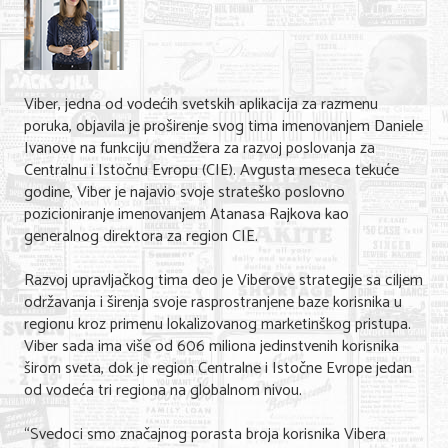
Shopping
Sve za venčanje
Sve za decu
Viber, jedna od vodećih svetskih aplikacija za razmenu
poruka, objavila je proširenje svog tima imenovanjem Daniele
Gastronomija
Ivanove na funkciju mendžera za razvoj poslovanja za
Centralnu i Istočnu Evropu (CIE). Avgusta meseca tekuće
Kuća i bašta
godine, Viber je najavio svoje strateško poslovno
pozicioniranje imenovanjem Atanasa Rajkova kao
Zdravlje i medicina
generalnog direktora za region CIE.
Sport i rekreacija
Razvoj upravljačkog tima deo je Viberove strategije sa ciljem
Hobi i razonoda
održavanja i širenja svoje rasprostranjene baze korisnika u
regionu kroz primenu lokalizovanog marketinškog pristupa.
ADRESAR
Viber sada ima više od 606 miliona jedinstvenih korisnika
širom sveta, dok je region Centralne i Istočne Evrope jedan
Posao
od vodeća tri regiona na globalnom nivou.
Usluge
“Svedoci smo značajnog porasta broja korisnika Vibera