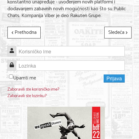
konstantno unapređuje - uvođenjem novih platformi i
dodavanjem zabavnih novih mogućnosti kao što su Public
Chats. Kompanija Viber je deo Rakuten Grupe.
Prethodna
Sledeća
Korisničko ime
Lozinka
Upamti me
Prijava
Zaboravili ste korisničko ime?
Zaboravili ste lozinku?