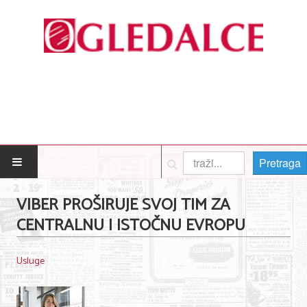
Pretraga
POČETNA
VIBER PROŠIRUJE SVOJ TIM ZA
CENTRALNU I ISTOČNU EVROPU
Posao
Usluge
Usluge
Nega lica i tela