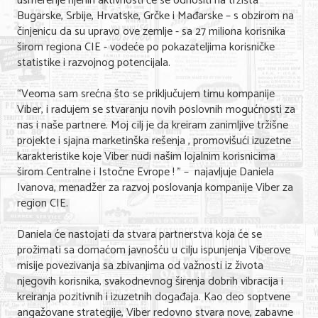
usmerenje njenih aktivnosti će se odnositi na tržišta
Bugarske, Srbije, Hrvatske, Grčke i Mađarske – s obzirom na
činjenicu da su upravo ove zemlje - sa 27 miliona korisnika
KONTAKT
širom regiona CIE - vodeće po pokazateljima korisničke
statistike i razvojnog potencijala.
O NAMA
“Veoma sam srećna što se priključujem timu kompanije
Viber, i radujem se stvaranju novih poslovnih mogućnosti za
nas i naše partnere. Moj cilj je da kreiram zanimljive tržišne
projekte i sjajna marketinška rešenja , promovišući izuzetne
karakteristike koje Viber nudi našim lojalnim korisnicima
širom Centralne i Istočne Evrope ! ” – najavljuje Daniela
Ivanova, menadžer za razvoj poslovanja kompanije Viber za
region CIE.
Daniela će nastojati da stvara partnerstva koja će se
prožimati sa domaćom javnošću u cilju ispunjenja Viberove
misije povezivanja sa zbivanjima od važnosti iz života
njegovih korisnika, svakodnevnog širenja dobrih vibracija i
kreiranja pozitivnih i izuzetnih događaja. Kao deo soptvene
angažovane strategije, Viber redovno stvara nove, zabavne