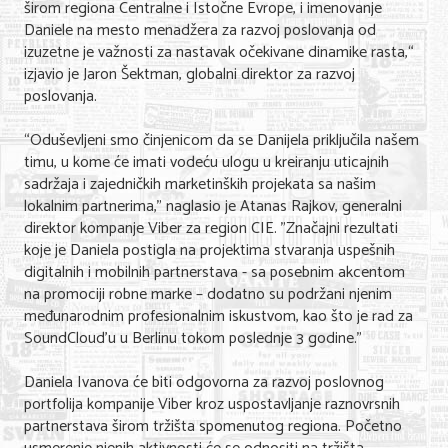
širom regiona Centralne i Istočne Evrope, i imenovanje
Nega lica i tela
Daniele na mesto menadžera za razvoj poslovanja od
izuzetne je važnosti za nastavak očekivane dinamike rasta,“
Shopping
izjavio je Jaron Šektman, globalni direktor za razvoj
poslovanja.
Sve za venčanje
“Oduševljeni smo činjenicom da se Danijela priključila našem
Sve za decu
timu, u kome će imati vodeću ulogu u kreiranju uticajnih
sadržaja i zajedničkih marketinških projekata sa našim
Kuća i bašta
lokalnim partnerima,” naglasio je Atanas Rajkov, generalni
Gastronomija
direktor kompanje Viber za region CIE. "Značajni rezultati
koje je Daniela postigla na projektima stvaranja uspešnih
Sport i rekreacija
digitalnih i mobilnih partnerstava - sa posebnim akcentom
na promociji robne marke – dodatno su podržani njenim
Zdravlje i medicina
međunarodnim profesionalnim iskustvom, kao što je rad za
SoundCloud’u u Berlinu tokom poslednje 3 godine.”
Hobi i razonoda
Daniela Ivanova će biti odgovorna za razvoj poslovnog
UPIS FIRMI
portfolija kompanije Viber kroz uspostavljanje raznovrsnih
partnerstava širom tržišta spomenutog regiona. Početno
MARKETING