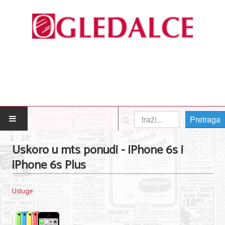
Pretraga
POČETNA
Uskoro u mts ponudi - iPhone 6s i
iPhone 6s Plus
Posao
Usluge
Usluge
Nega lica i tela