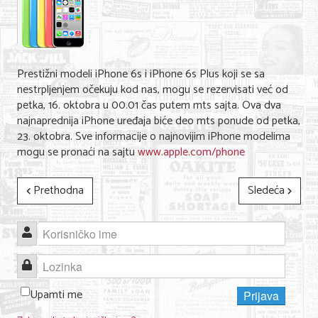
Shopping
Sve za venčanje
Sve za decu
Prestižni modeli iPhone 6s i iPhone 6s Plus koji se sa
nestrpljenjem očekuju kod nas, mogu se rezervisati već od
Gastronomija
petka, 16. oktobra u 00.01 čas putem mts sajta. Ova dva
najnaprednija iPhone uređaja biće deo mts ponude od petka,
Kuća i bašta
23. oktobra. Sve informacije o najnovijim iPhone modelima
mogu se pronaći na sajtu
Zdravlje i medicina
www.apple.com/phone
Sport i rekreacija
Prethodna
Sledeća
Hobi i razonoda
Korisničko ime
ADRESAR
Lozinka
Posao
Upamti me
Prijava
Usluge