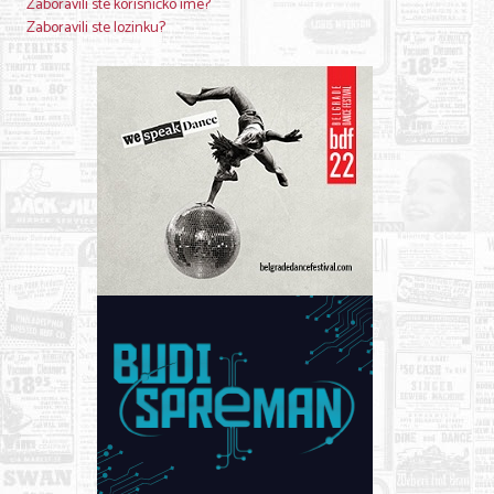
Zaboravili ste korisničko ime?
Nega lica i tela
Zaboravili ste lozinku?
Shopping
Sve za venčanje
Sve za decu
Kuća i bašta
Gastronomija
Sport i rekreacija
Zdravlje i medicina
Hobi i razonoda
UPIS FIRMI
MARKETING