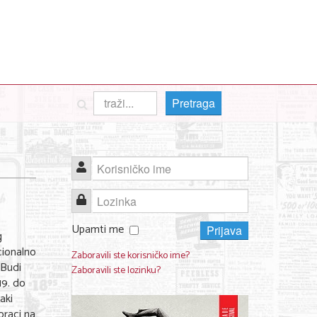
Pretraga
Korisničko ime
Lozinka
Upamti me
Prijava
g
cionalno
Zaboravili ste korisničko ime?
'Budi
Zaboravili ste lozinku?
19. do
aki
oraci na