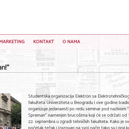
MARKETING
KONTAKT
O NAMA
n!”
Studentska organizacija Elektron sa Elektrotehničko
fakulteta Univerziteta u Beogradu i ove godine tradi
organizuje jedanaesti po redu seminar pod nazivom '
Spreman'' namenjen brucošima koji će se održati od 
22. septembra u zgradi tehničkih fakulteta. Kako je sv
početak težak i izazovan na svoj način tako su i prvi k