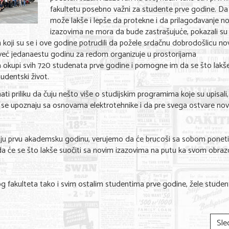
fakultetu posebno važni za studente prve godine. Da
može lakše i lepše da protekne i da prilagođavanje n
izazovima ne mora da bude zastrašujuće, pokazali su
n koji su se i ove godine potrudili da požele srdačnu dobrodošlicu n
eć jedanaestu godinu za redom organizuje u prostorijama
da okupi svih 720 studenata prve godine i pomogne im da se što lakš
dentski život.
mati priliku da čuju nešto više o studijskim programima koje su upisali
 se upoznaju sa osnovama elektrotehnike i da pre svega ostvare no
ju prvu akademsku godinu, verujemo da će brucoši sa sobom poneti
da će se što lakše suočiti sa novim izazovima na putu ka svom obr
 fakulteta tako i svim ostalim studentima prve godine, žele student
Sle