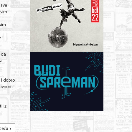
 sve
ovim
ovim
e
, da
va
 i dobro
azovnom
i iz
deća