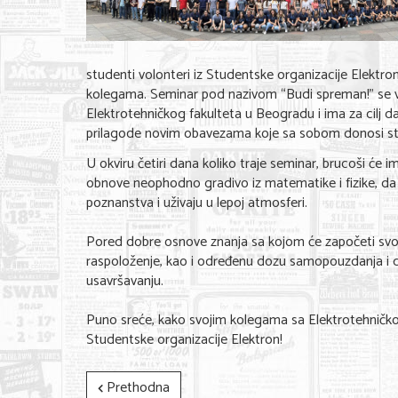
studenti volonteri iz Studentske organizacije Elektro
kolegama. Seminar pod nazivom “Budi spreman!” se v
Elektrotehničkog fakulteta u Beogradu i ima za cilj 
prilagode novim obavezama koje sa sobom donosi stu
U okviru četiri dana koliko traje seminar, brucoši će i
obnove neophodno gradivo iz matematike i fizike, da
poznanstva i uživaju u lepoj atmosferi.
Pored dobre osnove znanja sa kojom će započeti svo
raspoloženje, kao i određenu dozu samopouzdanja i 
usavršavanju.
Puno sreće, kako svojim kolegama sa Elektrotehničkog
Studentske organizacije Elektron!
Prethodna