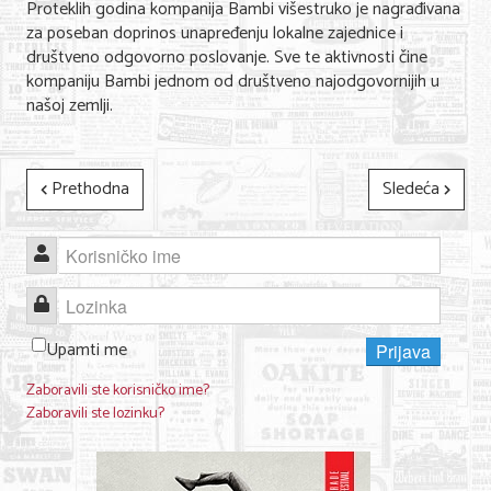
Proteklih godina kompanija Bambi višestruko je nagrađivana
Nega lica i tela
za poseban doprinos unapređenju lokalne zajednice i
društveno odgovorno poslovanje. Sve te aktivnosti čine
Shopping
kompaniju Bambi jednom od društveno najodgovornijih u
našoj zemlji.
Sve za venčanje
Sve za decu
Prethodna
Sledeća
Kuća i bašta
Gastronomija
Korisničko ime
Sport i rekreacija
Lozinka
Zdravlje i medicina
Upamti me
Prijava
Hobi i razonoda
Zaboravili ste korisničko ime?
Zaboravili ste lozinku?
UPIS FIRMI
MARKETING