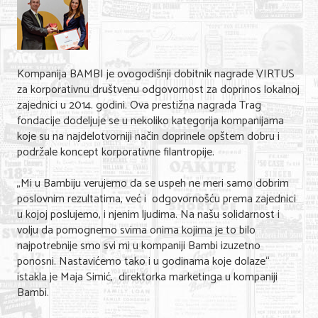
Shopping
Sve za venčanje
Sve za decu
Kompanija BAMBI je ovogodišnji dobitnik nagrade VIRTUS
za korporativnu društvenu odgovornost za doprinos lokalnoj
Gastronomija
zajednici u 2014. godini. Ova prestižna nagrada Trag
fondacije dodeljuje se u nekoliko kategorija kompanijama
Kuća i bašta
koje su na najdelotvorniji način doprinele opštem dobru i
podržale koncept korporativne filantropije.
Zdravlje i medicina
Sport i rekreacija
„Mi u Bambiju verujemo da se uspeh ne meri samo dobrim
poslovnim rezultatima, već i odgovornošću prema zajednici
Hobi i razonoda
u kojoj poslujemo, i njenim ljudima. Na našu solidarnost i
volju da pomognemo svima onima kojima je to bilo
ADRESAR
najpotrebnije smo svi mi u kompaniji Bambi izuzetno
ponosni. Nastavićemo tako i u godinama koje dolaze“
Posao
istakla je Maja Simić, direktorka marketinga u kompaniji
Bambi.
Usluge