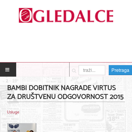
Pretraga
POČETNA
BAMBI DOBITNIK NAGRADE VIRTUS
ZA DRUŠTVENU ODGOVORNOST 2015
Posao
Usluge
Usluge
Nega lica i tela