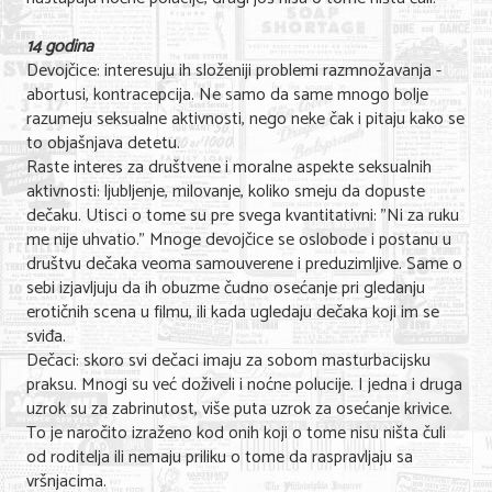
14 godina
Devojčice: interesuju ih složeniji problemi razmnožavanja -
abortusi, kontracepcija. Ne samo da same mnogo bolje
razumeju seksualne aktivnosti, nego neke čak i pitaju kako se
to objašnjava detetu.
Raste interes za društvene i moralne aspekte seksualnih
aktivnosti: ljubljenje, milovanje, koliko smeju da dopuste
dečaku. Utisci o tome su pre svega kvantitativni: "Ni za ruku
me nije uhvatio." Mnoge devojčice se oslobode i postanu u
društvu dečaka veoma samouverene i preduzimljive. Same o
sebi izjavljuju da ih obuzme čudno osećanje pri gledanju
erotičnih scena u filmu, ili kada ugledaju dečaka koji im se
sviđa.
Dečaci: skoro svi dečaci imaju za sobom masturbacijsku
praksu. Mnogi su već doživeli i noćne polucije. I jedna i druga
uzrok su za zabrinutost, više puta uzrok za osećanje krivice.
To je naročito izraženo kod onih koji o tome nisu ništa čuli
od roditelja ili nemaju priliku o tome da raspravljaju sa
vršnjacima.