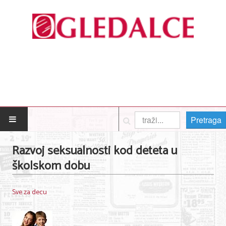
Pretraga
POČETNA
Razvoj seksualnosti kod deteta u
školskom dobu
Posao
Usluge
Sve za decu
Nega lica i tela