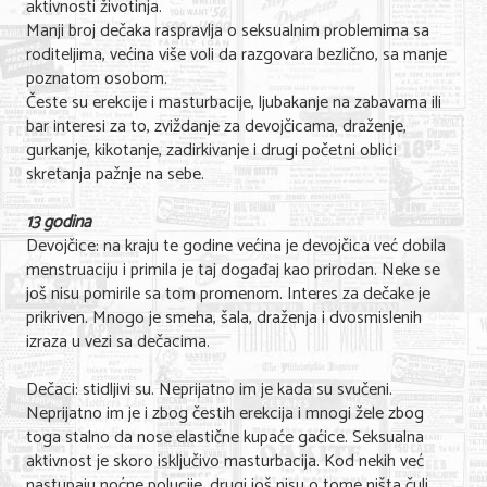
aktivnosti životinja.
Manji broj dečaka raspravlja o seksualnim problemima sa
roditeljima, većina više voli da razgovara bezlično, sa manje
poznatom osobom.
Česte su erekcije i masturbacije, ljubakanje na zabavama ili
bar interesi za to, zviždanje za devojčicama, draženje,
gurkanje, kikotanje, zadirkivanje i drugi početni oblici
skretanja pažnje na sebe.
13 godina
Devojčice: na kraju te godine većina je devojčica već dobila
menstruaciju i primila je taj događaj kao prirodan. Neke se
još nisu pomirile sa tom promenom. Interes za dečake je
prikriven. Mnogo je smeha, šala, draženja i dvosmislenih
izraza u vezi sa dečacima.
Dečaci: stidljivi su. Neprijatno im je kada su svučeni.
Neprijatno im je i zbog čestih erekcija i mnogi žele zbog
toga stalno da nose elastične kupaće gaćice. Seksualna
aktivnost je skoro isključivo masturbacija. Kod nekih već
nastupaju noćne polucije, drugi još nisu o tome ništa čuli.