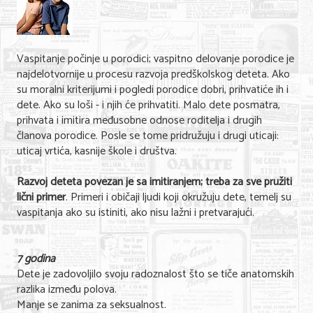
Shopping
Sve za venčanje
Vaspitanje počinje u porodici; vaspitno delovanje porodice je
Sve za decu
najdelotvornije u procesu razvoja predškolskog deteta. Ako
su moralni kriterijumi i pogledi porodice dobri, prihvatiće ih i
Gastronomija
dete. Ako su loši - i njih će prihvatiti. Malo dete posmatra,
prihvata i imitira međusobne odnose roditelja i drugih
Kuća i bašta
članova porodice. Posle se tome pridružuju i drugi uticaji:
Zdravlje i medicina
uticaj vrtića, kasnije škole i društva.
Sport i rekreacija
Razvoj deteta povezan je sa imitiranjem; treba za sve pružiti
lični primer
. Primeri i običaji ljudi koji okružuju dete, temelj su
Hobi i razonoda
vaspitanja ako su istiniti, ako nisu lažni i pretvarajući.
ADRESAR
7 godina
Posao
Dete je zadovoljilo svoju radoznalost što se tiče anatomskih
razlika između polova.
Usluge
Manje se zanima za seksualnost.