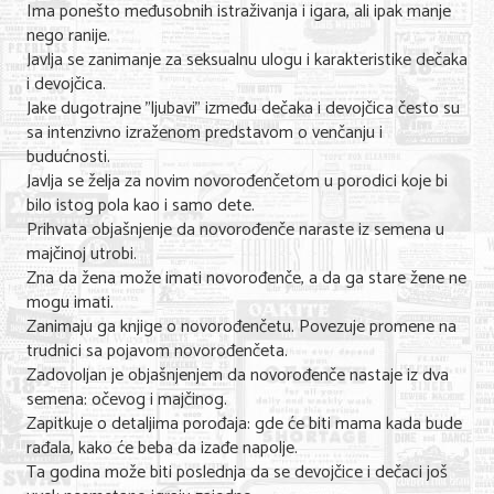
Ima ponešto međusobnih istraživanja i igara, ali ipak manje
Nega lica i tela
nego ranije.
Javlja se zanimanje za seksualnu ulogu i karakteristike dečaka
Shopping
i devojčica.
Jake dugotrajne "ljubavi" između dečaka i devojčica često su
Sve za venčanje
sa intenzivno izraženom predstavom o venčanju i
budućnosti.
Sve za decu
Javlja se želja za novim novorođenčetom u porodici koje bi
bilo istog pola kao i samo dete.
Kuća i bašta
Prihvata objašnjenje da novorođenče naraste iz semena u
Gastronomija
majčinoj utrobi.
Zna da žena može imati novorođenče, a da ga stare žene ne
Sport i rekreacija
mogu imati.
Zanimaju ga knjige o novorođenčetu. Povezuje promene na
Zdravlje i medicina
trudnici sa pojavom novorođenčeta.
Zadovoljan je objašnjenjem da novorođenče nastaje iz dva
Hobi i razonoda
semena: očevog i majčinog.
Zapitkuje o detaljima porođaja: gde će biti mama kada bude
UPIS FIRMI
rađala, kako će beba da izađe napolje.
Ta godina može biti poslednja da se devojčice i dečaci još
MARKETING