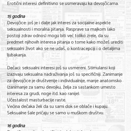
Erotični interesi definitivno se usmeravaju ka devojčicama.
15 godina
Devojčice: još je i dalje jak interes za socijalne aspekte
seksualnosti i moralna pitanja. Rasprave sa majkom (ako
postoji zdrav odnos) mogu biti već toliko zrele, da su
predmet njihovih interesa pitanja o tome kako možeš urediti
seksualni život ako se ne udaš, o kontracepciji i o detaljima
ljubakanja.
Dečaci: seksualni interesi još su usmereni. Stimulansi koji
izazivaju seksualna nadraživanja još su specifičniji. Zanimanje
za devojčice je društvenije i individualnije, manje anatomsko
(zanimanje za samu devojku, želja za sastankom umesto
interesa za grudi, noge itd. kao ranije).
Učestalost masturbacije raste.
Većina dečaka želi da su sami dok se oblače i kupaju.
Seksualne šale pričaju se samo u muškom društvu.
16 godina