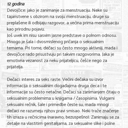
12 godina
Devojčice: jako je zanimanje za menstruaciju. Neke su
tajanstvene s obzirom na svoju menstruaciju, druge su
preplašene ili odbijaju razgovor, a većina prima menstruaciju
kao prirodnu pojavu.
Još uvek im nisu sasvim jasne predstave o polnom odnosu.
Mnogo je šala i dvosmislenog pričanja o seksualnim
temama. Pri tome, dečaci su često mnogo aktivniji, mada i
devojčice rado prisustvuju pri takvim razgovorima. Jaka je
emotivna vezanost za neku prijateljicu, češće nego za
prijatelja.
Dečaci: interes za seks raste. Većini dečaka su izvor
informacija o seksualnim događajima druga deca i te
informacije su često netačne. Dečaci sa zanimanjem čitaju o
seksualnim problemima u knjigama / časopisima. Vulgarni
seksualni rečnik, šale i primedbe česte su, mada mnogi
dečaci ne razumeju njihov pravi smisao. Neki traže značenje
tih izraza u rečnicima (naravno, bezuspešno). Zanimaju se za
detalje na vlastitim genitalijama, za seksualne slike i polne