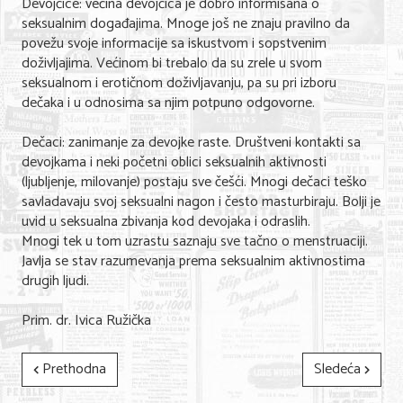
Devojčice: većina devojčica je dobro informisana o
seksualnim događajima. Mnoge još ne znaju pravilno da
povežu svoje informacije sa iskustvom i sopstvenim
doživljajima. Većinom bi trebalo da su zrele u svom
seksualnom i erotičnom doživljavanju, pa su pri izboru
dečaka i u odnosima sa njim potpuno odgovorne.
Dečaci: zanimanje za devojke raste. Društveni kontakti sa
devojkama i neki početni oblici seksualnih aktivnosti
(ljubljenje, milovanje) postaju sve češći. Mnogi dečaci teško
savladavaju svoj seksualni nagon i često masturbiraju. Bolji je
uvid u seksualna zbivanja kod devojaka i odraslih.
Mnogi tek u tom uzrastu saznaju sve tačno o menstruaciji.
Javlja se stav razumevanja prema seksualnim aktivnostima
drugih ljudi.
Prim. dr. Ivica Ružička
Prethodna
Sledeća