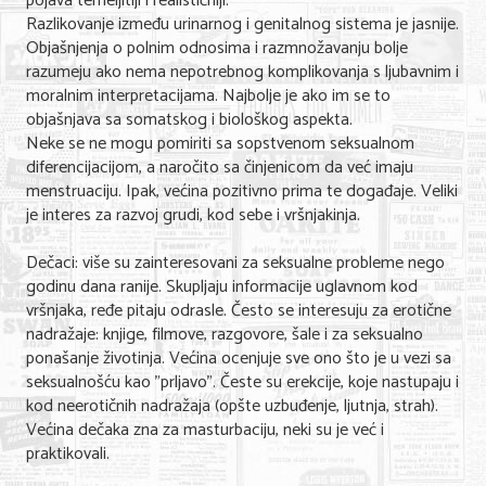
pojava temeljitiji i realističniji.
Razlikovanje između urinarnog i genitalnog sistema je jasnije.
Objašnjenja o polnim odnosima i razmnožavanju bolje
razumeju ako nema nepotrebnog komplikovanja s ljubavnim i
moralnim interpretacijama. Najbolje je ako im se to
objašnjava sa somatskog i biološkog aspekta.
Neke se ne mogu pomiriti sa sopstvenom seksualnom
diferencijacijom, a naročito sa činjenicom da već imaju
menstruaciju. Ipak, većina pozitivno prima te događaje. Veliki
je interes za razvoj grudi, kod sebe i vršnjakinja.
Dečaci: više su zainteresovani za seksualne probleme nego
godinu dana ranije. Skupljaju informacije uglavnom kod
vršnjaka, ređe pitaju odrasle. Često se interesuju za erotične
nadražaje: knjige, filmove, razgovore, šale i za seksualno
ponašanje životinja. Većina ocenjuje sve ono što je u vezi sa
seksualnošću kao "prljavo". Česte su erekcije, koje nastupaju i
kod neerotičnih nadražaja (opšte uzbuđenje, ljutnja, strah).
Većina dečaka zna za masturbaciju, neki su je već i
praktikovali.