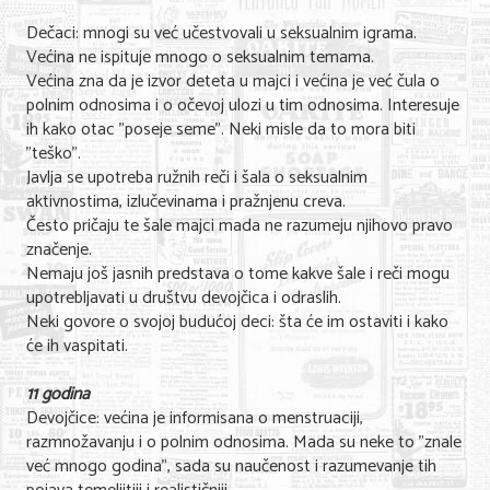
Dečaci: mnogi su već učestvovali u seksualnim igrama.
Većina ne ispituje mnogo o seksualnim temama.
Većina zna da je izvor deteta u majci i većina je već čula o
polnim odnosima i o očevoj ulozi u tim odnosima. Interesuje
ih kako otac "poseje seme". Neki misle da to mora biti
"teško".
Javlja se upotreba ružnih reči i šala o seksualnim
aktivnostima, izlučevinama i pražnjenu creva.
Često pričaju te šale majci mada ne razumeju njihovo pravo
značenje.
Nemaju još jasnih predstava o tome kakve šale i reči mogu
upotrebljavati u društvu devojčica i odraslih.
Neki govore o svojoj budućoj deci: šta će im ostaviti i kako
će ih vaspitati.
11 godina
Devojčice: većina je informisana o menstruaciji,
razmnožavanju i o polnim odnosima. Mada su neke to "znale
već mnogo godina", sada su naučenost i razumevanje tih