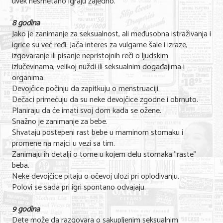
uvek nesmetano igraju zajedno.
KONTAKT
8 godina
Jako je zanimanje za seksualnost, ali međusobna istraživanja i
igrice su već ređi. Jača interes za vulgarne šale i izraze,
O NAMA
izgovaranje ili pisanje nepristojnih reči o ljudskim
izlučevinama, velikoj nuždi ili seksualnim događajima i
organima.
Devojčice počinju da zapitkuju o menstruaciji.
Dečaci primećuju da su neke devojčice zgodne i obrnuto.
Planiraju da će imati svoj dom kada se ožene.
Snažno je zanimanje za bebe.
Shvataju postepeni rast bebe u maminom stomaku i
promene na majci u vezi sa tim.
Zanimaju ih detalji o tome u kojem delu stomaka "raste"
beba.
Neke devojčice pitaju o očevoj ulozi pri oplođivanju.
Polovi se sada pri igri spontano odvajaju.
9 godina
Dete može da razgovara o sakupljenim seksualnim