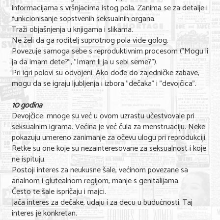
informacijama s vršnjacima istog pola. Zanima se za detalje i
funkcionisanje sopstvenih seksualnih organa.
Traži objašnjenja u knjigama i slikama.
Ne želi da ga roditelj suprotnog pola vide golog.
Povezuje samoga sebe s reproduktivnim procesom ("Mogu li
ja da imam dete?", "Imam li ja u sebi seme?").
Pri igri polovi su odvojeni. Ako dođe do zajedničke zabave,
mogu da se igraju ljubljenja i izbora "dečaka" i "devojčica".
10 godina
Devojčice: mnoge su već u ovom uzrastu učestvovale pri
seksualnim igrama. Većina je već čula za menstruaciju. Neke
pokazuju umereno zanimanje za očevu ulogu pri reprodukciji.
Retke su one koje su nezainteresovane za seksualnost i koje
ne ispituju.
Postoji interes za neukusne šale, većinom povezane sa
analnom i glutealnom regijom, manje s genitalijama.
Često te šale ispričaju i majci.
Jača interes za dečake, udaju i za decu u budućnosti. Taj
interes je konkretan.