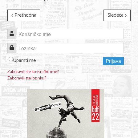
KONTAKT
Prethodna
Sledeća
O NAMA
Korisničko ime
Lozinka
Upamti me
Prijava
Zaboravili ste korisničko ime?
Zaboravili ste lozinku?