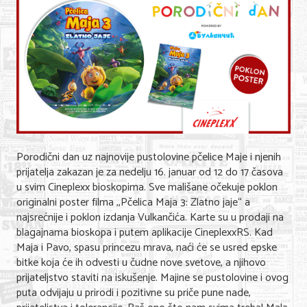
Shopping
Sve za venčanje
Sve za decu
Gastronomija
Kuća i bašta
Zdravlje i medicina
Porodični dan uz najnovije pustolovine pčelice Maje i njenih
prijatelja zakazan je za nedelju 16. januar od 12 do 17 časova
Sport i rekreacija
u svim Cineplexx bioskopima. Sve mališane očekuje poklon
originalni poster filma ,,Pčelica Maja 3: Zlatno jaje“ a
Hobi i razonoda
najsrećnije i poklon izdanja Vulkančića. Karte su u prodaji na
blagajnama bioskopa i putem aplikacije CineplexxRS. Kad
ADRESAR
Maja i Pavo, spasu princezu mrava, naći će se usred epske
bitke koja će ih odvesti u čudne nove svetove, a njihovo
Posao
prijateljstvo staviti na iskušenje. Majine se pustolovine i ovog
puta odvijaju u prirodi i pozitivne su priče pune nade,
Usluge