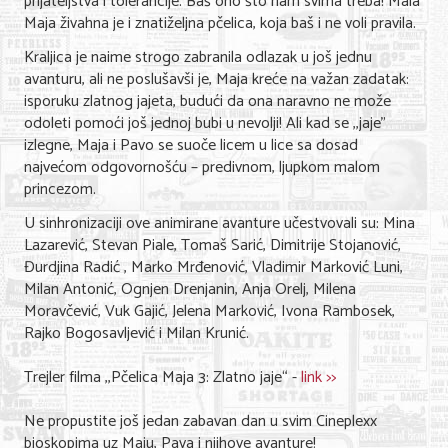
prijateljstva i tolerancije. Baš ono što nam svima treba! Mala
Nega lica i tela
Maja živahna je i znatiželjna pčelica, koja baš i ne voli pravila.
Kraljica je naime strogo zabranila odlazak u još jednu
Shopping
avanturu, ali ne poslušavši je, Maja kreće na važan zadatak:
isporuku zlatnog jajeta, budući da ona naravno ne može
Sve za venčanje
odoleti pomoći još jednoj bubi u nevolji! Ali kad se ,,jaje"
izlegne, Maja i Pavo se suoče licem u lice sa dosad
Sve za decu
najvećom odgovornošću – predivnom, ljupkom malom
Kuća i bašta
princezom.
U sinhronizaciji ove animirane avanture učestvovali su: Mina
Gastronomija
Lazarević, Stevan Piale, Tomaš Sarić, Dimitrije Stojanović,
Đurdjina Radić , Marko Mrđenović, Vladimir Marković Luni,
Sport i rekreacija
Milan Antonić, Ognjen Drenjanin, Anja Orelj, Milena
Zdravlje i medicina
Moravčević, Vuk Gajić, Jelena Marković, Ivona Rambosek,
Rajko Bogosavljević i Milan Krunić.
Hobi i razonoda
Trejler filma ,,Pčelica Maja 3: Zlatno jaje“ -
link >>
UPIS FIRMI
Ne propustite još jedan zabavan dan u svim Cineplexx
bioskopima uz Maju, Pava i njihove avanture!
MARKETING