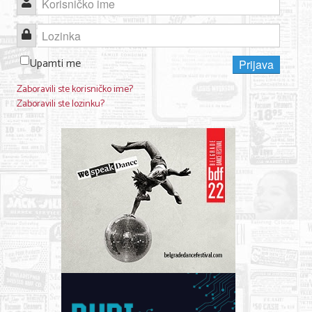
Korisničko ime
KONTAKT
Lozinka
Upamti me
Prijava
O NAMA
Zaboravili ste korisničko ime?
Zaboravili ste lozinku?