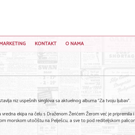
MARKETING
KONTAKT
O NAMA
avlja niz uspešnih singlova sa aktuelnog albuma "Za tvoju ljubav".
,a vredna ekipa na čelu s Draženom Žerićem Žerom već je pripremila i
inom morskom utočištu na Pelješcu, a sve to pod rediteljskom palic