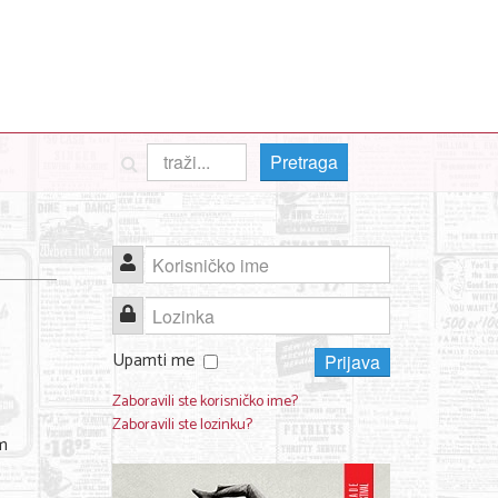
Pretraga
Korisničko ime
Lozinka
Upamti me
Prijava
Zaboravili ste korisničko ime?
Zaboravili ste lozinku?
om