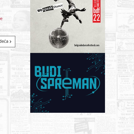
be
deća