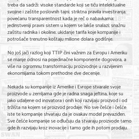
treba da sadrži: visoke standarde koji se tiču intelektualne
Nega lica i tela
svojine i zaštite poslovnih tajni; striktna pravila investiranja;
povećanu transparentnost kada je reč o nabavkama;
Shopping
jedinstveniji pravni sistem u kojem se lakše snalazi; snažnu
zaštitu radnika i okoline; ukidanje tarifa koje kompanije i
Sve za venčanje
potrošače trenutno koštaju milione dolara godišnje.
Sve za decu
No još jači razlog koji TTIP čini važnim za Evropu i Ameriku
Kuća i bašta
se manje odnosi na pojedinačne komponente dogovora, a
više na ogromnu transformaciju proizvodnje u razvijenim
Gastronomija
ekonomijama tokom prethodne dve decenije.
Sport i rekreacija
Nekada su kompanije iz Amerike i Evrope stvarale svoje
proizvode u zemljama gde je radna snaga jeftina, koje su
Zdravlje i medicina
jako udaljene od inovatora i onih koji razvijaju proizvod i od
tržišta na kojem se proizvod prodaje. No sve češće i češće
Hobi i razonoda
iste te kompanije shvataju da je ovakav model prevaziđen.
Sve češće kompanije se odlučuju da stvaraju proizvode tamo
UPIS FIRMI
gde ih razvijaju kroz inovacije i tamo gde ih potom prodaju.
MARKETING