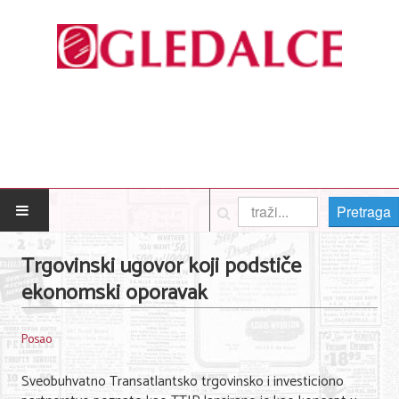
Pretraga
POČETNA
Trgovinski ugovor koji podstiče
ekonomski oporavak
Posao
Usluge
Posao
Nega lica i tela
Sveobuhvatno Transatlantsko trgovinsko i investiciono