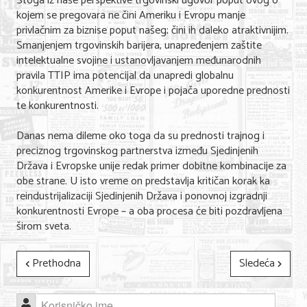
Stoga iz naše perspektive trgovinski ugovor poput ovog o
kojem se pregovara ne čini Ameriku i Evropu manje
privlačnim za biznise poput našeg; čini ih daleko atraktivnijim.
Smanjenjem trgovinskih barijera, unapređenjem zaštite
intelektualne svojine i ustanovljavanjem međunarodnih
pravila TTIP ima potencijal da unapredi globalnu
konkurentnost Amerike i Evrope i pojača uporedne prednosti
te konkurentnosti.
Danas nema dileme oko toga da su prednosti trajnog i
preciznog trgovinskog partnerstva između Sjedinjenih
Država i Evropske unije redak primer dobitne kombinacije za
obe strane. U isto vreme on predstavlja kritičan korak ka
reindustrijalizaciji Sjedinjenih Država i ponovnoj izgradnji
konkurentnosti Evrope – a oba procesa će biti pozdravljena
širom sveta.
Prethodna
Sledeća
Korisničko ime