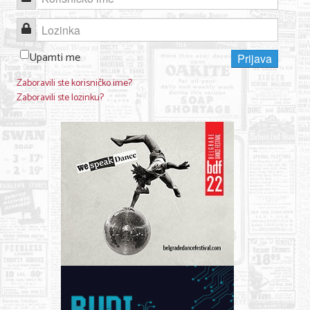
Lozinka
Upamti me
Prijava
Zaboravili ste korisničko ime?
Zaboravili ste lozinku?