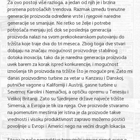
Za ovo postoji više razloga, a jedan od njih je i brzina
promena potrošačkih trendova. Razmak između trenutne
KONTAKT
generacije proizvoda određene vrste i njegove naredne
generacije se smanjuje. Ne retko se želje i potrebe
O NAMA
potrošača menjaju još dok se poslednja generacija
proizvoda nalazi na svom prekookeanskom putovanju do
tržišta koje traje dva do tri meseca. Zbog toga dve stvari
dobijaju na značaju: mogućnost proizvodnje stabilnog
dotoka inovacija, tako da je naredna generacija proizvoda
uvek barem za korak ispred konkurencije, i mogućnost
iznošenja tih proizvoda na tržište što je moguće pre. Zato mi
danas proizvodimo turbine za vetar u Kanzasu i Danskoj,
putničke vagone u Kaliforniji i Austriji, gasne turbine u
Severnoj Karolini i Nemačkoj, a optičku opremu u Tenesiju i
Velikoj Britaniji. Zato su Sjedinjene države najveće tržište
Simensa, a Evropa je tik iza njega. Ove proizvode stvaramo
na pomenutim mestima jer istina je da proizvode takve
vrednosti i visoku produktivnost zapravo možemo postići
povoljnije u Evropi i Americi nego na većini drugih lokacija.