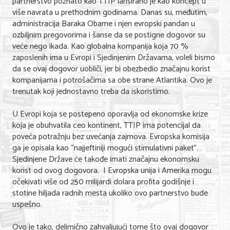
partnerstvo poznato kao TTIP lansirano je kao koncept u
Shopping
više navrata u prethodnim godinama. Danas su, međutim,
administracija Baraka Obame i njen evropski pandan u
Sve za venčanje
ozbiljnim pregovorima i šanse da se postigne dogovor su
veće nego ikada. Kao globalna kompanija koja 70 %
Sve za decu
zaposlenih ima u Evropi i Sjedinjenim Državama, voleli bismo
Gastronomija
da se ovaj dogovor uobliči, jer bi obezbedio značajnu korist
kompanijama i potrošačima sa obe strane Atlantika. Ovo je
Kuća i bašta
trenutak koji jednostavno treba da iskoristimo.
Zdravlje i medicina
U Evropi koja se postepeno oporavlja od ekonomske krize
koja je obuhvatila ceo kontinent, TTIP ima potencijal da
Sport i rekreacija
poveća potražnju bez uvećanja zajmova. Evropska komisija
ga je opisala kao “najjeftiniji mogući stimulativni paket”.
Hobi i razonoda
Sjedinjene Države će takođe imati značajnu ekonomsku
korist od ovog dogovora. I Evropska unija i Amerika mogu
ADRESAR
očekivati više od 250 milijardi dolara profita godišnje i
stotine hiljada radnih mesta ukoliko ovo partnerstvo bude
Posao
uspešno.
Usluge
Ovo je tako, delimično zahvaljujući tome što ovaj dogovor