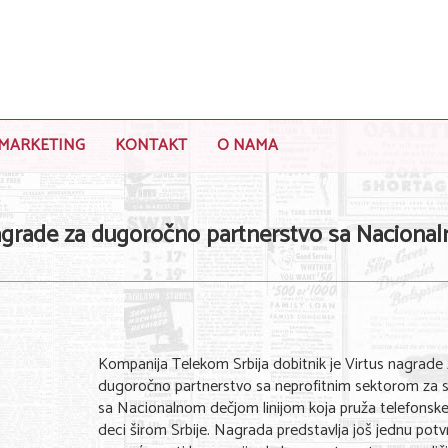
MARKETING
KONTAKT
O NAMA
agrade za dugoročno partnerstvo sa Naciona
Kompanija Telekom Srbija dobitnik je Virtus nagrade
dugoročno partnerstvo sa neprofitnim sektorom za 
sa Nacionalnom dečjom linijom koja pruža telefonsk
deci širom Srbije. Nagrada predstavlja još jednu pot