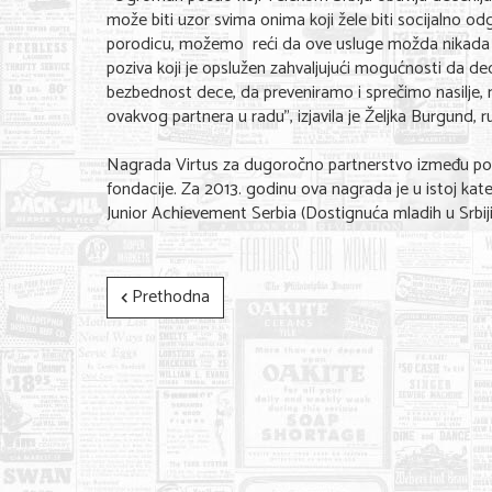
može biti uzor svima onima koji žele biti socijalno o
porodicu, možemo reći da ove usluge možda nikada ne
poziva koji je opslužen zahvaljujući mogućnosti da dec
bezbednost dece, da preveniramo i sprečimo nasilje, 
ovakvog partnera u radu”, izjavila je Željka Burgund,
Nagrada Virtus za dugoročno partnerstvo između pos
fondacije. Za 2013. godinu ova nagrada je u istoj kat
Junior Achievement Serbia (Dostignuća mladih u Srbiji
Prethodna