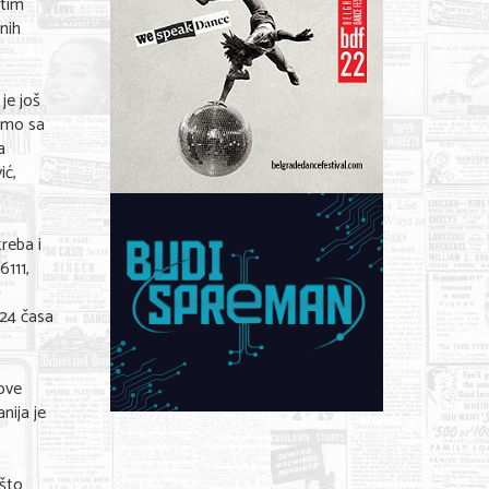
itim
nih
je još
emo sa
a
ić,
reba i
6111,
 24 časa
ove
nija je
 što