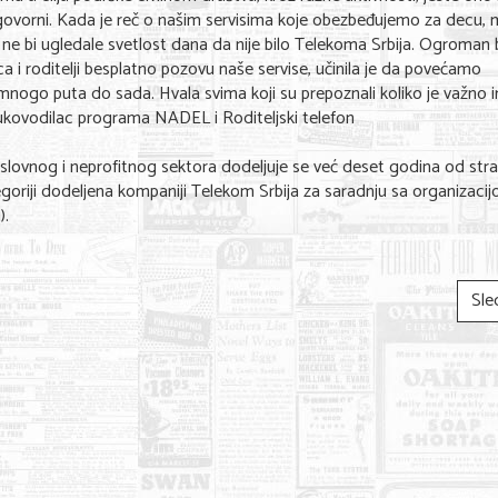
dgovorni. Kada je reč o našim servisima koje obezbeđujemo za decu, 
 bi ugledale svetlost dana da nije bilo Telekoma Srbija. Ogroman 
a i roditelji besplatno pozovu naše servise, učinila je da povećamo
mnogo puta do sada. Hvala svima koji su prepoznali koliko je važno 
 rukovodilac programa NADEL i Roditeljski telefon
lovnog i neprofitnog sektora dodeljuje se već deset godina od str
egoriji dodeljena kompaniji Telekom Srbija za saradnju sa organizaci
).
Sle