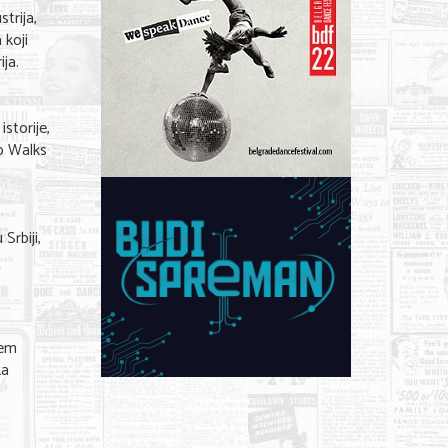
trija,
 koji
ija.
storije,
eb Walks
Srbiji,
tem
ka