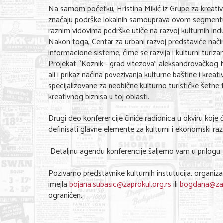
Na samom početku, Hristina Mikić iz Grupe za kreativnu
značaju podrške lokalnih samouprava ovom segmentu 
raznim vidovima podrške utiče na razvoj kulturnih indust
Nakon toga, Centar za urbani razvoj predstaviće nači
informacione sisteme, čime se razvija i kulturni turizam
Projekat “Koznik - grad vitezova” aleksandrovačkog Muz
ali i prikaz načina povezivanja kulturne baštine i krea
specijalizovane za neobične kulturno turističke šetne
kreativnog biznisa u toj oblasti.
Drugi deo konferencije činiće radionica u okviru koje ć
definisati glavne elemente za kulturni i ekonomski raz
Detaljnu agendu konferencije šaljemo vam u prilogu.
Pozivamo predstavnike kulturnih instutucija, organiza
imejla
bojana.subasic@zaprokul.org.rs
ili
bogdana@zap
ograničen.