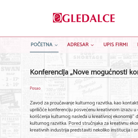
POČETNA
ADRESAR
UPIS FIRMI
Konferencija „Nove mogućnosti kori
Posao
Zavod za proučavanje kulturnog razvitka, kao kontakt 
upriličiće konferenciju posvećenu kreativnom izrazu u
korišćenja kulturnog nasleđa u kreativnoj ekonomiji“ d
kulturnog razvitka. Pored stručnjaka za kreativnu eko
kreativnih industrija predstaviti nekoliko institucija i o