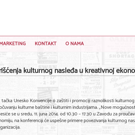
MARKETING
KONTAKT
O NAMA
šćenja kulturnog nasleđa u kreativnoj ekono
tačka Unesko Konvencije o zaštiti i promociji raznolikosti kulturnog 
 očuvanju kulturne baštine i kulturnim industrijama. „Nove mogućnost
esiće se u sredu, 11. juna 2014. od 10.30 – 17.30 u Zavodu za proučav
nomiju, na konferenciji će uspešne primere povezivanja kulturnog nas
rganizacija.