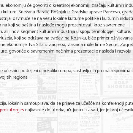
 ekonomiju će govoriti o kreatinoj ekonomiji, značaju kulturnih indus
kulture. Snežana Baralić-Bošnjak iz Gradske uprave Pančevo, grada
rija, osvrnuće se na vezu lokalne kulturne politike i kulturnih industr
n na koji se baština i nasleđe mogu prezentovati kroz savremene
, ali i novi segment kulturnih industrija u spoju tehnologije i kulture.
eja, koji se održava na tvrđavi na Kozniku, biće primer oživljavanja i
tivne ekonomije. Iva Silla iz Zagreba, vlasnica male firme Secret Zagr
 ture, govoriće o savremenim načinima prezentacije nasleđa i razvoju
e učesnici podeljeni u nekoliko grupa, sastavljenih prema regionima u 
voj tih regiona.
cija, lokalnih samouprava, da se prijave za učešće na konferenciji pu
rokul.org.rs
najkasnije do utorka, 10. juna u 12 sati, jer je broj učesni