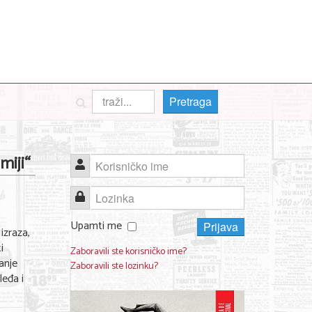
Pretraga
miji“
Korisničko ime
Lozinka
Upamti me
Prijava
izraza,
i
Zaboravili ste korisničko ime?
anje
Zaboravili ste lozinku?
leđa i