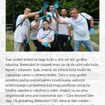
Shopping
Sve za venčanje
Sve za decu
Gastronomija
Kuća i bašta
Zdravlje i medicina
Kao vodeći brend za negu kože s više od 140 godina
Sport i rekreacija
iskustva, Beiersdorf je oduvek imao za cilj da učini vašu kožu
Hobi i razonoda
lepom i zdravom. Ipak, znamo da zdrava koža može da
napreduje samo u zdravoj okolini. Zato u ovoj godini
ADRESAR
posebnu pažnju posvećujemo osvešćivanju važnosti
učestvovanja u projektima koji imaju pozitivan uticaj na
lokalne zajednice i društvo u celini. Imajući to na umu,
Posao
organizovali smo prvi volonterski dan – Care Beyond Skin
Usluge
day. Cilj globalnog Beiersdorf CBS dana je dati merljiv i