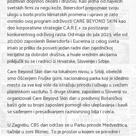
pozitivan doprinos okolini i društvu. Kao jedna od najvećih
Nega lica i tela
svetskih firmi za negu kože, Beiersdorf prepoznaje svoju
ulogu u borbi protiv klimatskih promena i upravo je zato
Shopping
osmislio svoj program održivosti CARE BEYOND SKIN kao
deo korporativne strategije C.A.R.E.+ za postizanje
Sve za venčanje
konkurentnog održivog rasta. Od maja do jula 2023, više od
20.000 zaposlenih Beiersdorfa i Eucerina iz celog sveta
Sve za decu
imalo je priliku da posveti jedan radni dan zajedničkoj
inicijativi za dobrobit društva, a hvale vrednim akcijama
Kuća i bašta
priključili su se i radnici iz Hrvatske, Slovenije i Srbije.
Gastronomija
Care Beyond Skin dan na lokalnom nivou, u Srbiji, obeležili
smo čišćenjem Fruške gore, nacionalnog parka koji je idealno
Sport i rekreacija
mesto za sve koji vole da istražuju prirodu i uživaju u svežem
planinskom vazduhu. S druge strane, zaposleni u Sloveniji su
Zdravlje i medicina
organizovali Care Beyond Skin dan u predivnoj Botaničkoj
bašti gde su brojni zaposleni pomogli oko ulepšavanja i bavili
Hobi i razonoda
se sađenjem i presađivanjem raznovrsnog bilja i cveća.
UPIS FIRMI
U Zagrebu, CBS dan održao se u Parku prirode Medvednica,
tačnije u zoni Bliznec. To je prostor u kojem se prirodne i
MARKETING