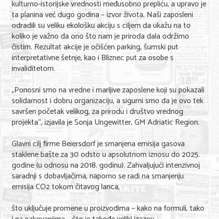
kulturno-istorijske vrednosti međusobno prepliću, a upravo je
ta planina već dugo godina – izvor života. Naši zaposleni
KONTAKT
odradili su veliku ekološku akciju s ciljem da ukažu na to
koliko je važno da ono što nam je priroda dala održimo
O NAMA
čistim. Rezultat akcije je očišćen parking, šumski put
interpretativne šetnje, kao i Bliznec put za osobe s
invaliditetom.
„Ponosni smo na vredne i marljive zaposlene koji su pokazali
solidarnost i dobru organizaciju, a sigurni smo da je ovo tek
savršen početak velikog, za prirodu i društvo vrednog
projekta“, izjavila je Sonja Ungewitter, GM Adriatic Region.
Glavni cilj firme Beiersdorf je smanjena emisija gasova
staklene bašte za 30 odsto u apsolutnom iznosu do 2025.
godine (u odnosu na 2018. godinu). Zahvaljujući intenzivnoj
saradnji s dobavljačima, naporno se radi na smanjenju
emisija CO2 tokom čitavog lanca,
što uključuje promene u proizvodima – kako na formuli, tako