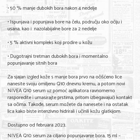
• 50 % manje dubokih bora nakon 4 nedelje
KONTAKT
• Ispunjava i popunjava bore na čelu, području oko očiju i
usana, kao i nazolabijalne bore za 2 nedelje
O NAMA
• 5 % aktivni kompleks koji prodire u kožu
• Dugotrajni tretman dubokih bora i momentalno
popunjavanje sitnih bora
Za sjajan izgled kože s manje bora prvo na očišćeno lice
nanesite svoju omiljenu Q10 dnevnu kremu, a potom novi
NIVEA Q10 serum uz pomoć aplikatora ravnomerno
rasporedite i umasirajte prstima, pritom izbegavajući kontakt
sa očima. Takođe, serum možete da nanesete i na ostatak
lica kako biste intenzivno hidrirali i učinili kožu glatkijom.
Dostupno od februara 2023.
NIVEA Q10 serum za ciljano popunjavanje bora, 15 ml –