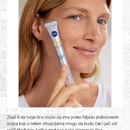
Shopping
Sve za venčanje
Sve za decu
Gastronomija
Kuća i bašta
Zdravlje i medicina
Sport i rekreacija
Hobi i razonoda
ADRESAR
Posao
Znaš li da tvoje lice može da ima preko hiljadu jedinstvenih
izraza koji u nekim situacijama mogu da budu čak i jači od
Usluge