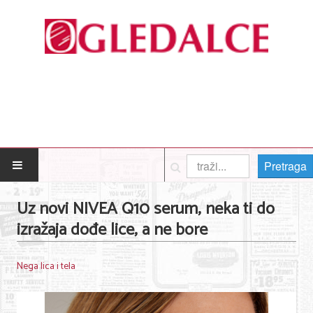
Pretraga
POČETNA
Uz novi NIVEA Q10 serum, neka ti do
izražaja dođe lice, a ne bore
Posao
Usluge
Nega lica i tela
Nega lica i tela