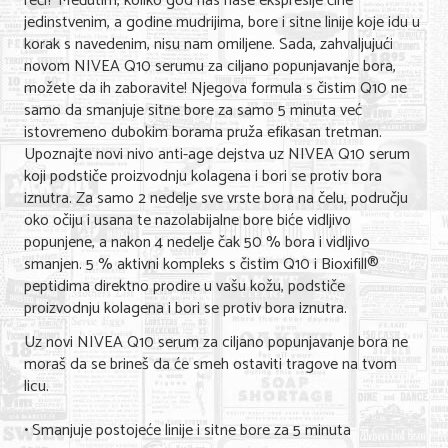
reči? Međutim, koliko god nas naše ekspresije čine
jedinstvenim, a godine mudrijima, bore i sitne linije koje idu u
Nega lica i tela
korak s navedenim, nisu nam omiljene. Sada, zahvaljujući
Shopping
novom NIVEA Q10 serumu za ciljano popunjavanje bora,
možete da ih zaboravite! Njegova formula s čistim Q10 ne
Sve za venčanje
samo da smanjuje sitne bore za samo 5 minuta već
istovremeno dubokim borama pruža efikasan tretman.
Sve za decu
Upoznajte novi nivo anti-age dejstva uz NIVEA Q10 serum
koji podstiče proizvodnju kolagena i bori se protiv bora
Kuća i bašta
iznutra. Za samo 2 nedelje sve vrste bora na čelu, području
oko očiju i usana te nazolabijalne bore biće vidljivo
Gastronomija
popunjene, a nakon 4 nedelje čak 50 % bora i vidljivo
smanjen. 5 % aktivni kompleks s čistim Q10 i Bioxifill®
Sport i rekreacija
peptidima direktno prodire u vašu kožu, podstiče
proizvodnju kolagena i bori se protiv bora iznutra.
Zdravlje i medicina
Uz novi NIVEA Q10 serum za ciljano popunjavanje bora ne
Hobi i razonoda
moraš da se brineš da će smeh ostaviti tragove na tvom
licu.
UPIS FIRMI
• Smanjuje postojeće linije i sitne bore za 5 minuta
MARKETING