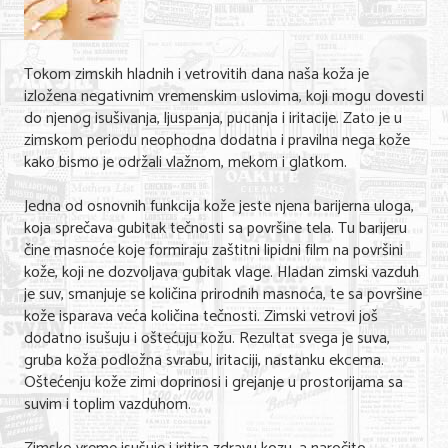
Shopping
Sve za venčanje
Tokom zimskih hladnih i vetrovitih dana naša koža je
Sve za decu
izložena negativnim vremenskim uslovima, koji mogu dovesti
do njenog isušivanja, ljuspanja, pucanja i iritacije. Zato je u
Gastronomija
zimskom periodu neophodna dodatna i pravilna nega kože
kako bismo je održali vlažnom, mekom i glatkom.
Kuća i bašta
Jedna od osnovnih funkcija kože jeste njena barijerna uloga,
Zdravlje i medicina
koja sprečava gubitak tečnosti sa površine tela. Tu barijeru
čine masnoće koje formiraju zaštitni lipidni film na površini
Sport i rekreacija
kože, koji ne dozvoljava gubitak vlage. Hladan zimski vazduh
je suv, smanjuje se količina prirodnih masnoća, te sa površine
Hobi i razonoda
kože isparava veća količina tečnosti. Zimski vetrovi još
dodatno isušuju i oštećuju kožu. Rezultat svega je suva,
ADRESAR
gruba koža podložna svrabu, iritaciji, nastanku ekcema.
Oštećenju kože zimi doprinosi i grejanje u prostorijama sa
Posao
suvim i toplim vazduhom.
Usluge