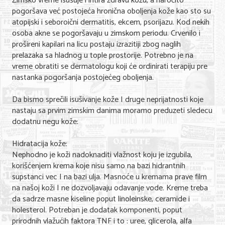
Zimsko vreme isušuje i iritira zdravu kozu, a naročito
pogoršava već postojeća hronična oboljenja kože kao sto su
Nega lica i tela
atopijski i seboroični dermatitis, ekcem, psorijazu. Kod nekih
Shopping
osoba akne se pogoršavaju u zimskom periodu. Crvenilo i
prošireni kapilari na licu postaju izrazitiji zbog naglih
Sve za venčanje
prelazaka sa hladnog u tople prostorije. Potrebno je na
vreme obratiti se dermatologu koji će ordinirati terapiju pre
Sve za decu
nastanka pogoršanja postojećeg oboljenja.
Kuća i bašta
Da bismo sprečili isušivanje kože I druge neprijatnosti koje
nastaju sa prvim zimskim danima moramo preduzeti sledecu
Gastronomija
dodatnu negu kože:
Sport i rekreacija
Hidratacija kože:
Nephodno je koži nadoknaditi vlažnost koju je izgubila,
Zdravlje i medicina
korišćenjem krema koje nisu samo na bazi hidrantnih
Hobi i razonoda
supstanci vec I na bazi ulja. Masnoće u kremama prave film
na našoj koži I ne dozvoljavaju odavanje vode. Kreme treba
UPIS FIRMI
da sadrze masne kiseline poput linoleinske, ceramide i
holesterol. Potreban je dodatak komponenti, poput
prirodnih vlažućih faktora TNF i to : uree, glicerola, alfa
MARKETING