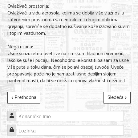
Ovlaživači prostorija:
Ovlaživači u vidu aerosola, kojima se dobija više vlažnosi u
zatvorenim prostorima sa centralnim i drugim oblicima
grejanja, sprečiće se dodatno isušivanje kože izazvano suvim
i toplim vazduhom.
Nega usana:
Usne su izuzetno osetljive na zimskom hladnom vremenu,
lako se suše i pucaju. Neophodno je koristiti balsam za usne
više puta u toku dana, čim se pojavi osećaj suvoće. Uveče
pre spavanja poželjno je namazati usne debljim slojem
pantenol masti, da bi se održala njihova vlažnost i nežnost.
Prethodna
Sledeća
Korisničko ime
Lozinka