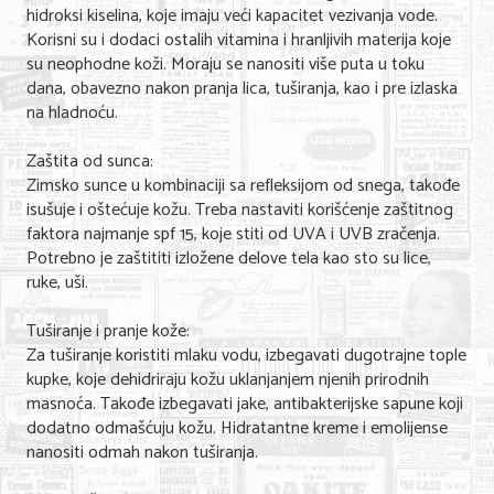
hidroksi kiselina, koje imaju veći kapacitet vezivanja vode.
Korisni su i dodaci ostalih vitamina i hranljivih materija koje
KONTAKT
su neophodne koži. Moraju se nanositi više puta u toku
dana, obavezno nakon pranja lica, tuširanja, kao i pre izlaska
O NAMA
na hladnoću.
Zaštita od sunca:
Zimsko sunce u kombinaciji sa refleksijom od snega, takođe
isušuje i oštećuje kožu. Treba nastaviti korišćenje zaštitnog
faktora najmanje spf 15, koje stiti od UVA i UVB zračenja.
Potrebno je zaštititi izložene delove tela kao sto su lice,
ruke, uši.
Tuširanje i pranje kože:
Za tuširanje koristiti mlaku vodu, izbegavati dugotrajne tople
kupke, koje dehidriraju kožu uklanjanjem njenih prirodnih
masnoća. Takođe izbegavati jake, antibakterijske sapune koji
dodatno odmašćuju kožu. Hidratantne kreme i emolijense
nanositi odmah nakon tuširanja.