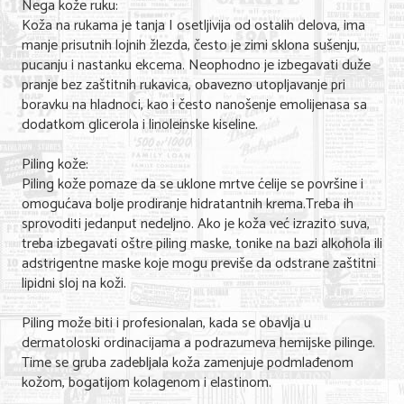
Nega kože ruku:
Koža na rukama je tanja I osetljivija od ostalih delova, ima
manje prisutnih lojnih žlezda, često je zimi sklona sušenju,
pucanju i nastanku ekcema. Neophodno je izbegavati duže
pranje bez zaštitnih rukavica, obavezno utopljavanje pri
boravku na hladnoci, kao i često nanošenje emolijenasa sa
dodatkom glicerola i linoleinske kiseline.
Piling kože:
Piling kože pomaze da se uklone mrtve ćelije se površine i
omogućava bolje prodiranje hidratantnih krema.Treba ih
sprovoditi jedanput nedeljno. Ako je koža već izrazito suva,
treba izbegavati oštre piling maske, tonike na bazi alkohola ili
adstrigentne maske koje mogu previše da odstrane zaštitni
lipidni sloj na koži.
Piling može biti i profesionalan, kada se obavlja u
dermatoloski ordinacijama a podrazumeva hemijske pilinge.
Time se gruba zadebljala koža zamenjuje podmlađenom
kožom, bogatijom kolagenom i elastinom.