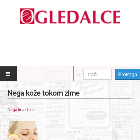
Pretraga
POČETNA
Nega kože tokom zime
Posao
Nega lica i tela
Usluge
Nega lica i tela