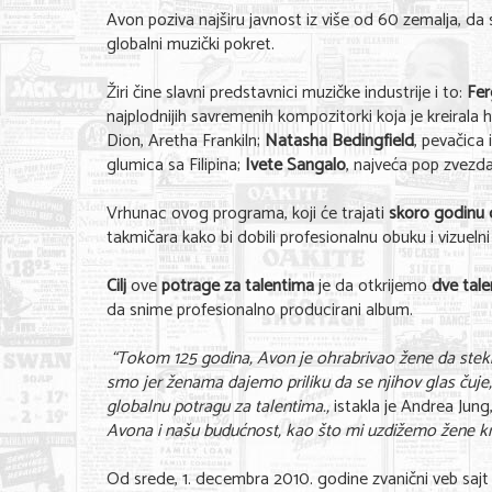
Avon poziva najširu javnost iz više od 60 zemalja, da
globalni muzički pokret.
Žiri čine slavni predstavnici muzičke industrije i to:
Fer
najplodnijih savremenih kompozitorki koja je kreirala 
Dion, Aretha Frankiln;
Natasha Bedingfield
, pevačic
glumica sa Filipina;
Ivete Sangalo
, najveća pop zvezda 
Vrhunac ovog programa, koji će trajati
skoro godinu
takmičara kako bi dobili profesionalnu obuku i vizuelni
Cilj
ove
potrage za talentima
je da otkrijemo
dve tal
da snime profesionalno producirani album.
“Tokom 125 godina, Avon je ohrabrivao žene da steknu
smo jer ženama dajemo priliku da se njihov glas čuje
globalnu potragu za talentima.,
istakla je Andrea Jun
Avona i našu budućnost, kao što mi uzdižemo žene kroz
Od srede, 1. decembra 2010. godine zvanični veb sajt