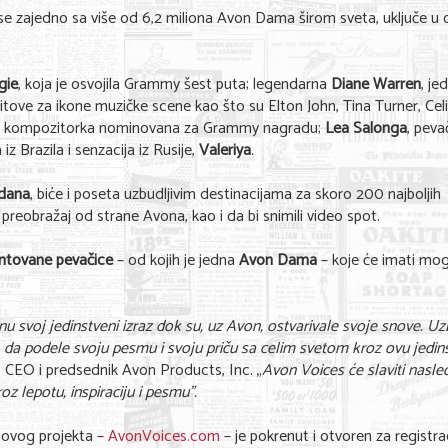
 se zajedno sa više od 6,2 miliona Avon Dama širom sveta, uključe u 
gie
, koja je osvojila Grammy šest puta; legendarna
Diane Warren
, je
hitove za ikone muzičke scene kao što su Elton John, Tina Turner, Cel
a i kompozitorka nominovana za Grammy nagradu;
Lea Salonga
, peva
iz Brazila i senzacija iz Rusije,
Valeriya
.
 dana
, biće i poseta uzbudljivim destinacijama za skoro 200 najboljih
 preobražaj od strane Avona, kao i da bi snimili video spot.
entovane pevačice
– od kojih je jedna
Avon Dama
– koje će imati mo
 svoj jedinstveni izraz dok su, uz Avon, ostvarivale svoje snove. U
, da podele svoju pesmu i svoju priču sa celim svetom kroz ovu jedin
g, CEO i predsednik Avon Products, Inc. „
Avon Voices će slaviti nasle
 lepotu, inspiraciju i pesmu”.
 ovog projekta –
AvonVoices.com
– je pokrenut i otvoren za registrac