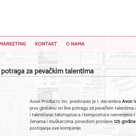
MARKETING
KONTAKT
O NAMA
 potraga za pevačkim talentima
Avon Products Inc. predstavio je 1. decembra
Avon V
prvu globalnu on line potragu za pevačkim talentima 
i takmičenje tekstopisaca i kompozitora namenjeno i
ženama i muškarcima, povodom proslave
125 godina
postojanja ove kompanije.