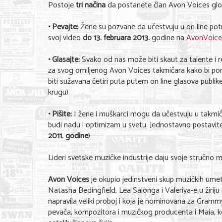
Postoje
tri načina
da postanete član Avon Voices glo
• Pevajte:
Žene su pozvane da učestvuju u on line potr
svoj video
do 13. februara 2013.
godine na
AvonVoice
• Glasajte:
Svako od nas može biti skaut za talente i re
za svog omiljenog Avon Voices takmičara kako bi pom
biti sužavana četiri puta putem on line glasova publike 
krugu)
• Pišite:
I žene i muškarci mogu da učestvuju u takmiče
budi nadu i optimizam u svetu. Jednostavno postavite
2011. godine
)
Lideri svetske muzičke industrije daju svoje stručno mi
Avon Voices
je okupio jedinstveni skup muzičkih umetn
Natasha Bedingfield, Lea Salonga i Valeriya-e u žiriju ć
napravila veliki proboj i koja je nominovana za Gra
pevača, kompozitora i muzičkog producenta i Maia, k