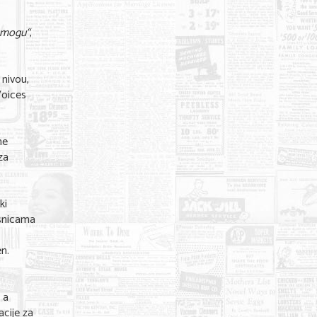
i mogu“
,
 nivou,
Voices
ne
za
ki
esnicama
n.
 a
acije za