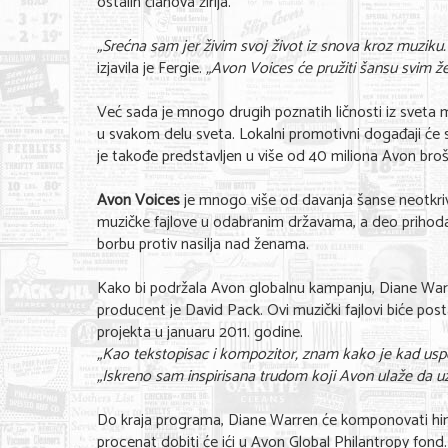
ostalih članova žirija.
„Srećna sam jer živim svoj život iz snova kroz muziku
izjavila je Fergie.
„Avon Voices će pružiti šansu svim ž
Već sada je mnogo drugih poznatih ličnosti iz sveta
u svakom delu sveta. Lokalni promotivni događaji će s
je takođe predstavljen u više od 40 miliona Avon broš
Avon Voices
je mnogo više od davanja šanse neotkriv
muzičke fajlove u odabranim državama, a deo prihod
borbu protiv nasilja nad ženama.
Kako bi podržala Avon globalnu kampanju, Diane Warre
producent je David Pack. Ovi muzički fajlovi biće po
projekta u januaru 2011. godine.
„Kao tekstopisac i kompozitor, znam kako je kad uspe
„Iskreno sam inspirisana trudom koji Avon ulaže da u
Do kraja programa, Diane Warren će komponovati himnu
procenat dobiti će ići u Avon Global Philantropy fond