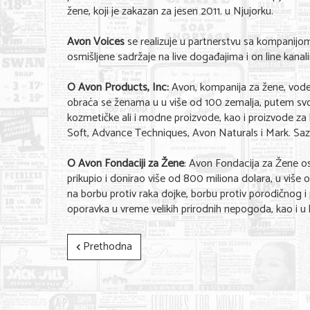
žene, koji je zakazan za jesen 2011. u Njujorku.
Avon Voices
se realizuje u partnerstvu sa kompanijo
osmišljene sadržaje na live događajima i on line kanal
O Avon Products, Inc:
Avon, kompanija za žene, vode
obraća se ženama u u više od 100 zemalja, putem svo
kozmetičke ali i modne proizvode, kao i proizvode za
Soft, Advance Techniques, Avon Naturals i Mark. S
O Avon Fondaciji za Žene
: Avon Fondacija za Žene os
prikupio i donirao više od 800 miliona dolara, u više
na borbu protiv raka dojke, borbu protiv porodičnog i 
oporavka u vreme velikih prirodnih nepogoda, kao i u 
Prethodna