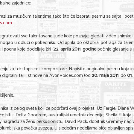
balne zajednice:
azi za muzičkim talentima tako što će izabrati pesmu sa sajta i posta
s.com
grutovati sve talentovane ljude koje poznaje, gledati video snimke i
ogao u odluci o pobedniku. Od aprila do oktobra, potraga za talen
i poena koje dodeljuje žiri (
22. aprila 2011. godine
počinje glasanje u
nju za tekstopisce i kompozitore. Napišite originalnu pesmu koja ins
 digitalni fajl i stihove na AvonVoices.com (od
20. maja 2011.
do
01. 
šljenje.
ika iz celog sveta koji će podržati ovaj projekat. Uz Fergie, Diane W
e biti i: Delta Goodrem, australijski umetnik decenije, Sheila E. koja j
mmy nagradu za ženu perkusionistu, David Pack, dobitnik Gremmy nag
olumbijska pevačka zvezda. U sledećim nedeljama biće objavljen spis