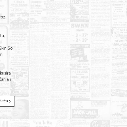
roz
tu,
Skin So
om
e
kusira
anja i
deća