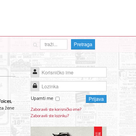
Pretraga
Korisničko ime
Lozinka
Upamti me
Prijava
oices
,
za žene
Zaboravili ste korisničko ime?
Zaboravili ste lozinku?