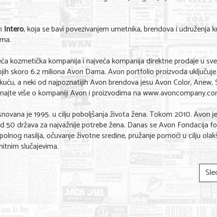
m
Intero
, koja se bavi povezivanjem umetnika, brendova i udruženja k
ima.
ća kozmetička kompanija i najveća kompanija direktne prodaje u sve
jih skoro 6.2 miliona Avon Dama. Avon portfolio proizvoda uključuje
 kuću, a neki od najpoznatijih Avon brendova jesu Avon Color, Anew, 
aznajte više o kompaniji Avon i proizvodima na www.avoncompany.c
novana je 1995. u cilju poboljšanja života žena. Tokom 2010. Avon j
 od 50 država za najvažnije potrebe žena. Danas se Avon Fondacija fo
polnog nasilja, očuvanje životne sredine, pružanje pomoći u cilju olakš
hitnim slučajevima.
Sle