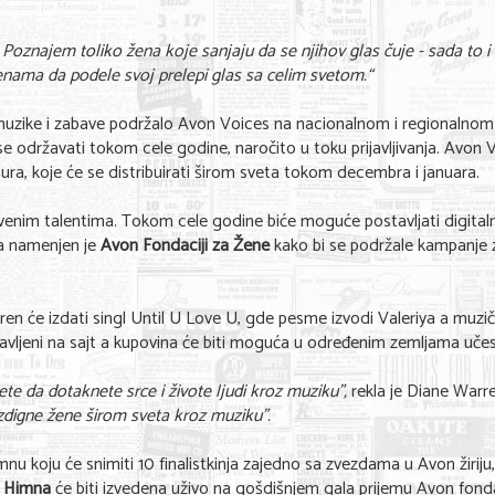
. Poznajem toliko žena koje sanjaju da se njihov glas čuje - sada to 
enama da podele svoj prelepi glas sa celim svetom.“
 muzike i zabave podržalo Avon Voices na nacionalnom i regionalnom
e održavati tokom cele godine, naročito u toku prijavljivanja. Avon 
ura, koje će se distribuirati širom sveta tokom decembra i januara.
enim talentima. Tokom cele godine biće moguće postavljati digital
a namenjen je
Avon Fondaciji za Žene
kako bi se podržale kampanje 
n će izdati singl Until U Love U, gde pesme izvodi Valeriya a muzič
stavljeni na sajt a kupovina će biti moguća u određenim zemljama uč
te da dotaknete srce i živote ljudi kroz muziku”,
rekla je Diane Warre
zdigne žene širom sveta kroz muziku”.
 koju će snimiti 10 finalistkinja zajedno sa zvezdama u Avon žiriju,
.
Himna
će biti izvedena uživo na gošdišnjem gala prijemu Avon fond