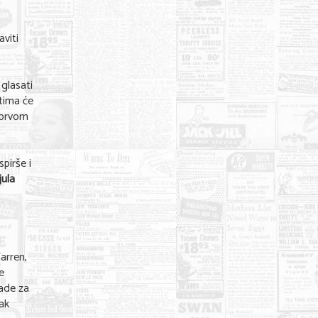
viti
 glasati
tima će
 prvom
pirše i
jula
arren,
e
rade za
ak