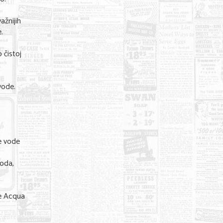
ažnijih
.
 čistoj
vode.
je vode
voda,
ve Acqua