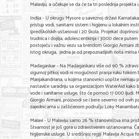
Malaviju, a očekuje se da će ta tri poslednja projekta u
Indija - U okrugu Mysore u saveznoj državi Karnataka
pristup vodi, sanitarni sistem i higijenu u lokalnim i
(predškolskih ustanova) i 20 škola. Projekat doprinosi
trudnica i dojilja, adolescentkinja i 3000 dece putem
postojeću i važnu vezu sa brendom Giorgio Armani zbo
istog okruga, jedna je od prepoznatljivih nota miris
Madagaskar - Na Madagaskaru više od 90 % zdravstv
sigurnoj pitkoj vodi ni mogućnost pranja ruku tokom b
Manjakandriana, u kojima stanovnici uopšte nemaju pr
nastaviće saradnju sa organizacijom WaterAid kako b
vode i sanitarne usluge, što će pomoći 17 000 ljudi. 
Giorgio Armani, proizvodi se i bere severno od ovih 
zajednicama u zaštićenom području Loky Manambat
Malavi - U Malaviju samo 26 % stanovništva ima pri
Stvarnost je još gora u zdravstvenim ustanovama. Č
higijenske usluge. U središnjoj regiji Malavija Acqua