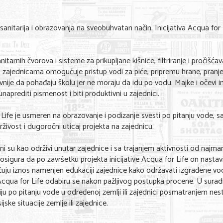
 sanitarija i obrazovanja na sveobuhvatan način. Inicijativa Acqua for 
itarnih čvorova i sisteme za prikupljane kišnice, filtriranje i pročišća
ajednicama omogućuje pristup vodi za piće, pripremu hrane, pranje
nije da pohađaju školu jer ne moraju da idu po vodu. Majke i očevi i
aprediti pismenost i biti produktivni u zajednici.
e je usmeren na obrazovanje i podizanje svesti po pitanju vode, san
živost i dugoročni uticaj projekta na zajednicu.
jeni su kao održivi unutar zajednice i sa trajanjem aktivnosti od najman
osigura da po završetku projekta inicijative Acqua for Life on nastav
jučuju iznos namenjen edukaciji zajednice kako održavati izgrađene v
 Acqua for Life odabiru se nakon pažljivog postupka procene. U suradn
ciju po pitanju vode u određenoj zemlji ili zajednici posmatranjem nes
ske situacije zemlje ili zajednice.