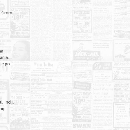
a širom
na
anja:
nje po
 Indiji,
ji,