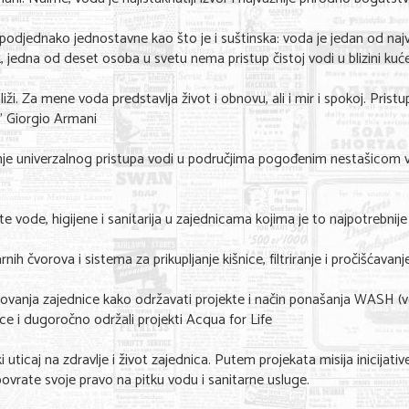
 je podjednako jednostavne kao što je i suštinska: voda je jedan od najv
ak, jedna od deset osoba u svetu nema pristup čistoj vodi u blizini kuće
. Za mene voda predstavlja život i obnovu, ali i mir i spokoj. Pristup
.” Giorgio Armani
nje univerzalnog pristupa vodi u područjima pogođenim nestašicom 
e vode, higijene i sanitarija u zajednicama kojima je to najpotrebnije
rnih čvorova i sistema za prikupljanje kišnice, filtriranje i pročišćavan
ukovanja zajednice kako održavati projekte i način ponašanja WASH (
nice i dugoročno održali projekti Acqua for Life
uticaj na zdravlje i život zajednica. Putem projekata misija inicijati
 povrate svoje pravo na pitku vodu i sanitarne usluge.