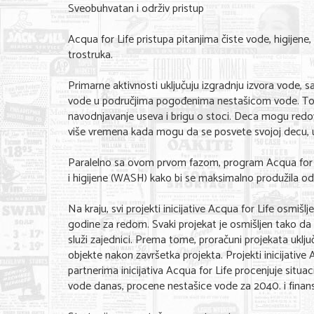
Sveobuhvatan i održiv pristup
Acqua for Life pristupa pitanjima čiste vode, higijene,
trostruka.
Primarne aktivnosti uključuju izgradnju izvora vode, san
vode u područjima pogođenima nestašicom vode. To z
navodnjavanje useva i brigu o stoci. Deca mogu redov
više vremena kada mogu da se posvete svojoj decu, un
Paralelno sa ovom prvom fazom, program Acqua for Lif
i higijene (WASH) kako bi se maksimalno produžila odr
Na kraju, svi projekti inicijative Acqua for Life osmišl
godine za redom. Svaki projekat je osmišljen tako da 
služi zajednici. Prema tome, proračuni projekata ukl
objekte nakon završetka projekta. Projekti inicijative
partnerima inicijativa Acqua for Life procenjuje situa
vode danas, procene nestašice vode za 2040. i finansij