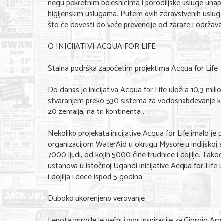
negu pokretnim bolesnicima i porodiljske usluge unapr
higijenskim uslugama. Putem ovih zdravstvenih usluga 
što će dovesti do veće prevencije od zaraze i održav
O INICIJATIVI ACQUA FOR LIFE
Stalna podrška započetim projektima Acqua for Life
Do danas je inicijativa Acqua for Life uložila 10,3 mi
stvaranjem preko 530 sistema za vodosnabdevanje ko
20 zemalja, na tri kontinenta .
Nekoliko projekata inicijative Acqua for Life imalo je
organizacijom WaterAid u okrugu Mysore u indijskoj sa
7000 ljudi, od kojih 5000 čine trudnice i dojilje. Tako
ustanova u istočnoj Ugandi inicijative Acqua for Life
i dojilja i dece ispod 5 godina.
Duboko ukorenjeno verovanje
Lepota prirode je večni izvor inspiracije za Giorgio Ar