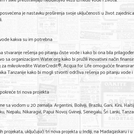
lm i slike predstavljaju neodvojivu vezu između vode i života.
 posvećena je nastavku proširenja svoje uključenosti u život zajednic
i.
u vode kakva su im potrebna
a stvaranje rešenja po pitanju čiste vode i kako bi ona bila prilagođe
vo sa organizacijom Water.org kako bi pružili inovativni način finansir
rg za mikrokredite WaterCredit®, Acqua for Life omogućiće finansira
ka Tanzanije kako bi mogli stvoriti održiva rešenja po pitanju vode i
pokreće tri nova projekta
a vodom u 20 zemalja: Argentini, Boliviji, Brazilu, Gani, Kini, Haitiju,
u, Nepalu, Nikaragvi, Papui Novoj Gvineji, Senegalu, Šri Lanki, Tanzani
 projekata, uključujući tri nova projekta u Indiji, na Madagaskaru i u