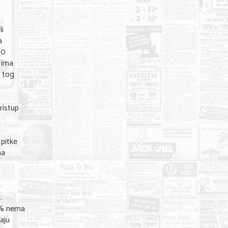
li
a
00
 ima
d tog
ristup
 pitke
ma
.
 % nema
aju