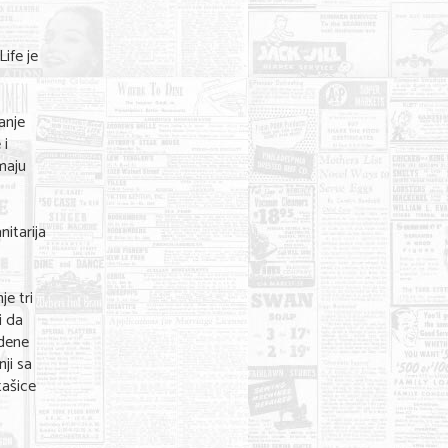
Life je
vanje
 i
maju
itarija
je tri
i da
odene
ji sa
tašice