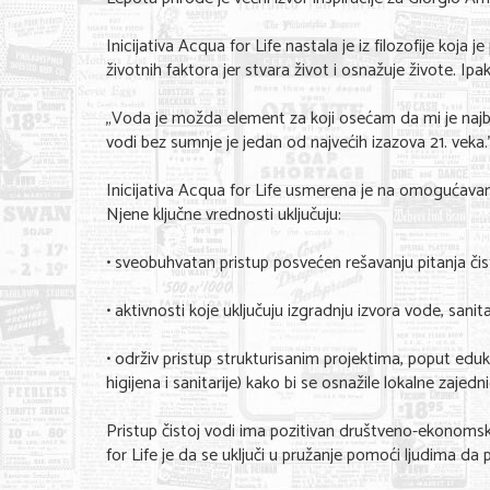
Inicijativa Acqua for Life nastala je iz filozofije koja
životnih faktora jer stvara život i osnažuje živote. Ip
„Voda je možda element za koji osećam da mi je najbliži
vodi bez sumnje je jedan od najvećih izazova 21. veka
Inicijativa Acqua for Life usmerena je na omogućava
Njene ključne vrednosti uključuju:
• sveobuhvatan pristup posvećen rešavanju pitanja čist
• aktivnosti koje uključuju izgradnju izvora vode, sanita
• održiv pristup strukturisanim projektima, poput ed
higijena i sanitarije) kako bi se osnažile lokalne zajed
Pristup čistoj vodi ima pozitivan društveno-ekonomski 
for Life je da se uključi u pružanje pomoći ljudima da