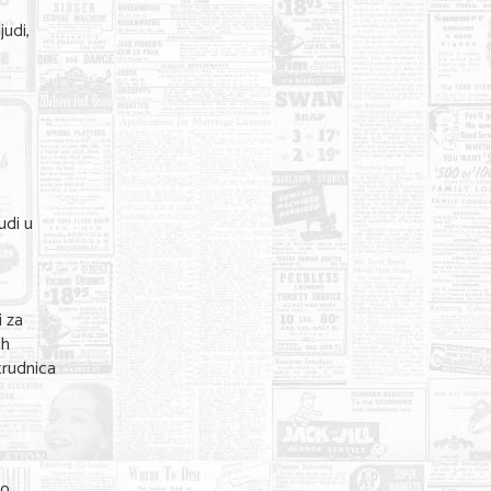
judi,
udi u
i za
ih
trudnica
o.