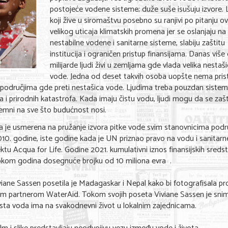
postojeće vodene sisteme; duže suše isušuju izvore. L
koji žive u siromaštvu posebno su ranjivi po pitanju o
velikog uticaja klimatskih promena jer se oslanjaju na
nestabilne vodene i sanitarne sisteme, slabiju zaštitu
institucija i ograničen pristup finansijama. Danas više
milijarde ljudi živi u zemljama gde vlada velika nestaši
vode. Jedna od deset takvih osoba uopšte nema pris
 u područjima gde preti nestašica vode. Ljudima treba pouzdan sistem
ša i prirodnih katastrofa. Kada imaju čistu vodu, ljudi mogu da se zaš
premni na sve što budućnost nosi.
oja je usmerena na pružanje izvora pitke vode svim stanovnicima podr
0. godine, iste godine kada je UN priznao pravo na vodu i sanitarn
tu Acqua for Life. Godine 2021. kumulativni iznos finansijskih sreds
tokom godina dosegnuće brojku od 10 miliona evra .
iane Sassen posetila je Madagaskar i Nepal kako bi fotografisala pr
eškim partnerom WaterAid. Tokom svojih poseta Viviane Sassen je snimi
 čista voda ima na svakodnevni život u lokalnim zajednicama.