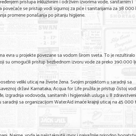
eđenjem pristupa inkluzivnim i održivim izvorima vode, sanitarnim i
povećaće se pristup vodi sigurnoj za piće i sanitarijama za 38 000 l
anja promene ponašanja po pitanju higijene.
liona evra u projekte povezane sa vodom širom sveta. To je rezultiralo
ji su omogućili pristup bezbednom izvoru vode za preko 390.000 lj
 posebno veliki uticaj na živote žena. Svojim projektom u saradnji sa
veznoj državi Karnataka, Acqua for Life pružila je pristup čistoj vod
đe, izgradnja vodovoda, sanitarnih i higijenskih usluga u 8 zdravstven
 u saradnji sa organizacijom WaterAid imaće krajnji uticaj na 45 000 
mani. Naime, voda je najistaknutiji izvor i najvažnije prirodno bogatstv