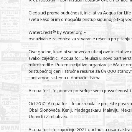
Kroz radostan i optimističan objektiv ove umetnice, fi
Gledajući prema budućnosti, inicijativa Acqua for Life
sveta kako bi im omogućila pristup sigurnoj pitkoj vod
WaterCredit® by Water.org –
osnaživanje zajednica za stvaranje rešenja po pitanj
Ove godine, kako bi se povećao uticaj ove inicijative n
svakoj zajednici, Acqua for Life ulazi u novo partnerst
mikrokredite. Putem inicijative organizacije Water.o
pristupačnoj ceni i stručne resurse za 85 000 stanovni
sanitarnog sistema u domaćinstvima.
Acqua for Life ponovo potvrđuje svoju posvećenost i 
Od 2010. Acqua for Life pokrenula je projekte povezane s
Obali Slonovače, Keniji, Madagaskaru, Malaviju, Meksik
Ugandi i Zimbabveu.
Acqua for Life započinje 2021. godinu sa osam aktivnih