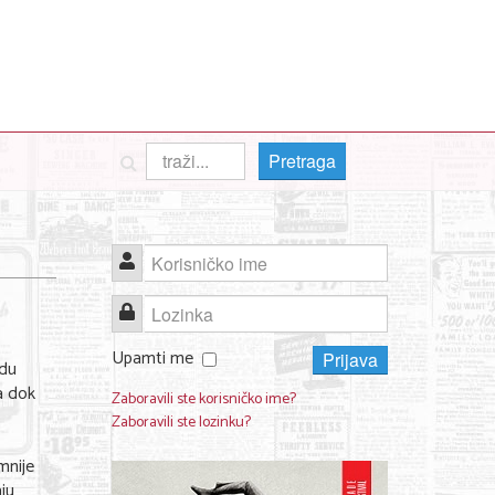
Pretraga
Korisničko ime
Lozinka
Upamti me
Prijava
odu
a dok
Zaboravili ste korisničko ime?
o
Zaboravili ste lozinku?
mnije
ju