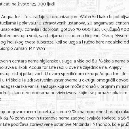
ticati na živote 125 000 ljudi.
 Acqua for Life sarađuje sa organizacijom WaterAid kako bi poboljša
nstitucijama i pokrivaju 10 zdravstvenih ustanova, 20 anganwadi centar
 unapređenju zdravlja i dobrobiti gotovo 70 000 ljudi, uključujući 50
 boljeg pristupa vodi, sanitarijama i uslugama higijene. Okrug Mysore
g indijskog cveta tuberoze, koji se uzgaja i ručno bere nedaleko o
a Giorgio Armani MY WAY.
enih centara nema higijenske usluge, a više od 80 % škola nema p
oravka u školi. Acqua for Life radi u dvema zajednicama, Anjepy i
istup čistoj pitkoj vodi. U ovom specifičnom okrugu Acqua for Life
i u tri škole i u zdravstvenim ustanovama u okrugu omogućili dovod
Madagaskarska vanila, sastojak koji se može pronaći u brojnim mirisi
područja kao deo programa održivih izvora kojim se pomaže lokalnim
o.
stup odgovarajućem toaletu, a samo 9 % ima mogućnost pranja ruku
ak 63 % zdravstvenih ustanova nema zadovoljavajuće toalete, a 56
 for Life podržava zdravstvene ustanove Mndinda i Nthondo, koje pruž