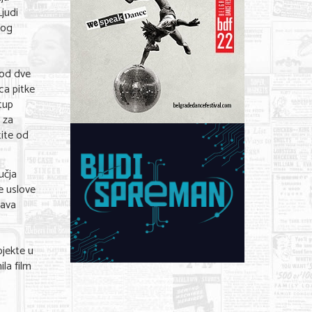
judi
vog
 od dve
ca pitke
tup
 za
tite od
učja
e uslove
tava
ojekte u
la film