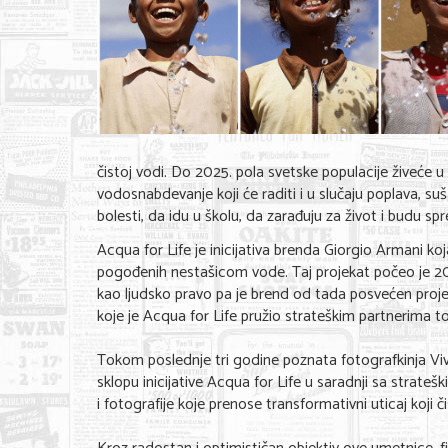
čistoj vodi. Do 2025. pola svetske populacije živeće
vodosnabdevanje koji će raditi i u slučaju poplava, su
bolesti, da idu u školu, da zarađuju za život i budu s
Acqua for Life je inicijativa brenda Giorgio Armani k
pogođenih nestašicom vode. Taj projekat počeo je 201
kao ljudsko pravo pa je brend od tada posvećen projek
koje je Acqua for Life pružio strateškim partnerima 
Tokom poslednje tri godine poznata fotografkinja Viv
sklopu inicijative Acqua for Life u saradnji sa strat
i fotografije koje prenose transformativni uticaj koji