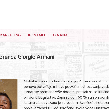
MARKETING
KONTAKT
O NAMA
a brenda Giorgio Armani
Globalna inicijativa brenda Giorgio Armani za čistu v
ponovo potvrđuje njihovu posvećenost očuvanju vod
klimatske promene vrše dodatni pritisak na to ključn
prirodno bogatstvo. Zapanjujućih 90 % svih prirodnih
katastrofa povezano je sa vodom. Sve češće i ekstre
poplave zagađuju već ugrožene izvore vode i uništava