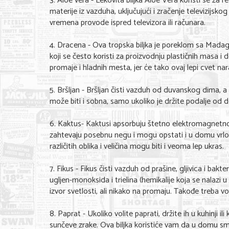
3. Aloe vera - Lekovita biljka Aloe Vera koristi se za r
materije iz vazduha, uključujući i zračenje televizij
vremena provode ispred televizora ili računara.
4. Dracena - Ova tropska biljka je poreklom sa Madaga
koji se često koristi za proizvodnju plastičnih masa i 
promaje i hladnih mesta, jer će tako ovaj lepi cvet nar
5. Bršljan - Bršljan čisti vazduh od duvanskog dima, a 
može biti i sobna, samo ukoliko je držite podalje od d
6. Kaktus- Kaktusi apsorbuju štetno elektromagnetno z
zahtevaju posebnu negu i mogu opstati i u domu vrlo z
različitih oblika i veličina mogu biti i veoma lep ukras.
7. Fikus - Fikus čisti vazduh od prašine, gljivica i bakt
ugljen-monoksida i trielina (hemikalije koja se nalazi 
izvor svetlosti, ali nikako na promaju. Takođe treba 
8. Paprat - Ukoliko volite paprati, držite ih u kuhinji i
sunčeve zrake. Ova biljka koristiće vam da u domu sman