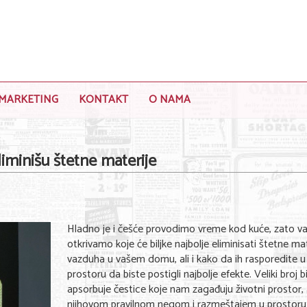
MARKETING
KONTAKT
O NAMA
liminišu štetne materije
Hladno je i češće provodimo vreme kod kuće, zato v
otkrivamo koje će biljke najbolje eliminisati štetne mat
vazduha u vašem domu, ali i kako da ih rasporedite u
prostoru da biste postigli najbolje efekte. Veliki broj bi
apsorbuje čestice koje nam zagađuju životni prostor,
njihovom pravilnom negom i razmeštajem u prostoru