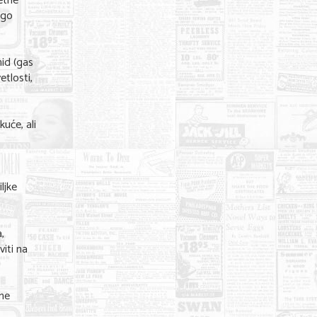
tetne
ogo
hid (gas
etlosti,
kuće, ali
ljke
,
viti na
tne