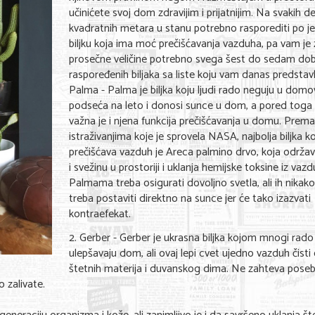
učinićete svoj dom zdravijim i prijatnijim. Na svakih d
kvadratnih metara u stanu potrebno rasporediti po j
biljku koja ima moć prečišćavanja vazduha, pa vam je 
prosečne veličine potrebno svega šest do sedam do
raspoređenih biljaka sa liste koju vam danas predstavl
Palma - Palma je biljka koju ljudi rado neguju u domo
podseća na leto i donosi sunce u dom, a pored toga 
važna je i njena funkcija prečišćavanja u domu. Prema
istraživanjima koje je sprovela NASA, najbolja biljka k
prečišćava vazduh je Areca palmino drvo, koja održav
i svežinu u prostoriji i uklanja hemijske toksine iz vazd
Palmama treba osigurati dovoljno svetla, ali ih nikak
treba postaviti direktno na sunce jer će tako izazvati
kontraefekat.
2. Gerber - Gerber je ukrasna biljka kojom mnogi rado
ulepšavaju dom, ali ovaj lepi cvet ujedno vazduh čisti
štetnih materija i duvanskog dima. Ne zahteva pose
 zalivate.