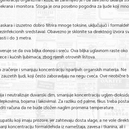
egeneraciju organizma i kože, ali zanimljivo je i da savršeno uklanja š
skog ekrana i monitora. Stoga je ona posebno pogodna za ljude koji mn
skara i izuzetno dobro filtrira mnoge toksine, uključujući i formalde
dezinfekcionih sredstava). Obavezno je sklonite sa direktnog izvora sv
asti i do 3 metra.
veruje se da ova biljka donosi i sreću. Ova biljka uglavnom raste oko 
ece i kućnih ljubimaca, zbog njenih otrovnih listova.
račenje i smanjuju koncentraciju isparljivih organskih materija. Ne
auzetih ljudi, koji često zaboravljaju na negu cveća. Ove neobične bi
erija i neutralizuje duvanski dim, smanjuje koncentraciju ugljen-dioksida
u lepkovima, bojama i lakovima). Za razliku od palme, fikus treba posta
voditi računa da ne bude izložen naglim promena temperature.
li kupatilu koji imaju prozore, jer zahtevaju dosta vlage, a ne vole direk
ji koncentraciju formaldehida iz nameštaja, zavesa i tkanina, ali i