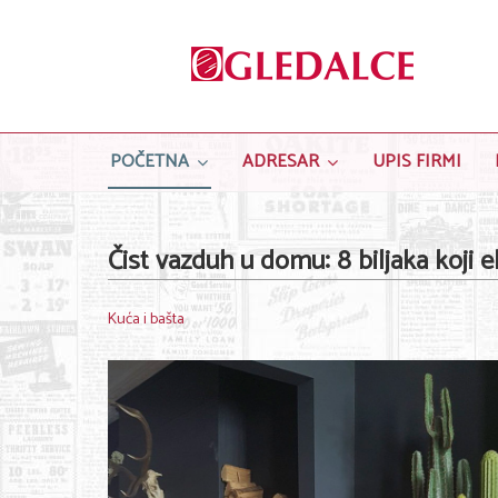
POČETNA
ADRESAR
UPIS FIRMI
Čist vazduh u domu: 8 biljaka koji e
Kuća i bašta