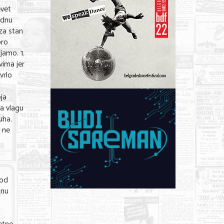
evet
ednu
za stan
bro
jamo. 1.
vima jer
vrlo
oja
a vlagu
uha.
o ne
 od
bnu