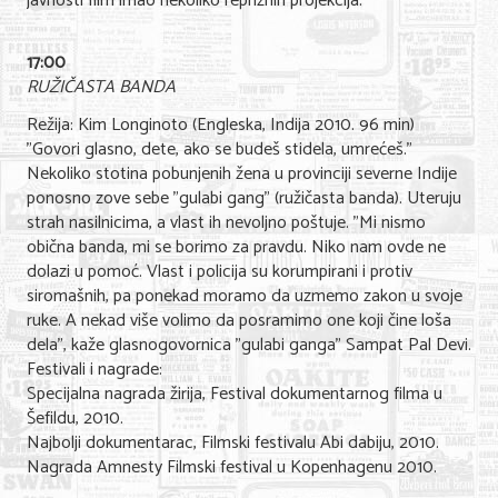
javnosti film imao nekoliko repriznih projekcija.
Nega lica i tela
17:00
Shopping
RUŽIČASTA BANDA
Sve za venčanje
Režija: Kim Longinoto (Engleska, Indija 2010. 96 min)
"Govori glasno, dete, ako se budeš stidela, umrećeš."
Sve za decu
Nekoliko stotina pobunjenih žena u provinciji severne Indije
ponosno zove sebe "gulabi gang" (ružičasta banda). Uteruju
Kuća i bašta
strah nasilnicima, a vlast ih nevoljno poštuje. "Mi nismo
obična banda, mi se borimo za pravdu. Niko nam ovde ne
Gastronomija
dolazi u pomoć. Vlast i policija su korumpirani i protiv
siromašnih, pa ponekad moramo da uzmemo zakon u svoje
Sport i rekreacija
ruke. A nekad više volimo da posramimo one koji čine loša
Zdravlje i medicina
dela", kaže glasnogovornica "gulabi ganga" Sampat Pal Devi.
Festivali i nagrade:
Hobi i razonoda
Specijalna nagrada žirija, Festival dokumentarnog filma u
Šefildu, 2010.
UPIS FIRMI
Najbolji dokumentarac, Filmski festivalu Abi dabiju, 2010.
Nagrada Amnesty Filmski festival u Kopenhagenu 2010.
MARKETING