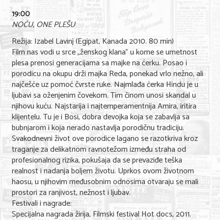
19:00
KONTAKT
NOĆU, ONE PLEŠU
Režija: Izabel Lavinj (Egipat, Kanada 2010. 80 min)
O NAMA
Film nas vodi u srce „ženskog klana" u kome se umetnost
plesa prenosi generacijama sa majke na ćerku. Posao i
porodicu na okupu drži majka Reda, ponekad vrlo nežno, ali
najčešće uz pomoć čvrste ruke. Najmlađa ćerka Hindu je u
ljubavi sa oženjenim čovekom. Tim činom unosi skandal u
njihovu kuću. Najstarija i najtemperamentnija Amira, iritira
klijentelu. Tu je i Bosi, dobra devojka koja se zabavlja sa
bubnjarom i koja nerado nastavlja porodičnu tradiciju.
Svakodnevni život ove porodice lagano se razotkriva kroz
traganje za delikatnom ravnotežom između straha od
profesionalnog rizika, pokušaja da se prevaziđe teška
realnost i nadanja boljem životu. Uprkos ovom životnom
haosu, u njihovim međusobnim odnosima otvaraju se mali
prostori za ranjivost, nežnost i ljubav.
Festivali i nagrade:
Specijalna nagrada žirija, Filmski festival Hot docs, 2011.