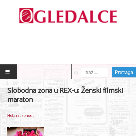
Pretraga
POČETNA
Slobodna zona u REX-u: Ženski filmski
maraton
Posao
Usluge
Hobi i razonoda
Nega lica i tela