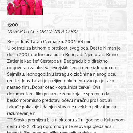
Shopping
Sve za venčanje
15:00
Sve za decu
DOBAR OTAC - OPTUŽNICA ĆERKE
Gastronomija
Režija: Joaš Tatari (Nemačka, 2003. 88 min)
U potrazi za istinom o prošlosti svog oca, Beate Niman je
Kuća i bašta
došla 2001. godine prvi put u Beograd. Njen otac, Bruno
Zatler je kao šef Gestapoa u Beogradu bio direktno
Zdravlje i medicina
odgovoran za ubistva jevrejskih žena i dece iz logora na
Sajmištu. Jednogodišnju istragu o zločinima njenog oca,
Sport i rekreacija
reditelj Joaš Tatari je pažljivo dokumentovao pa je tako
nastao film „Dobar otac - optužnica ćerke". Ovaj
Hobi i razonoda
dokumentarni film prikazuje ženu koja je spremna da
beskompromisno predstavi očevu mračnu prošlost, ali
ADRESAR
takođe pokazuje i da njen stav nije uvek bio prihvatan sa
razumevanjem.
Posao
*** Srpska premijera bila u oktobru 2011. godine u Kulturnom
centru REX. Zbog ogromnog interesovanja gledalaca i
Usluge