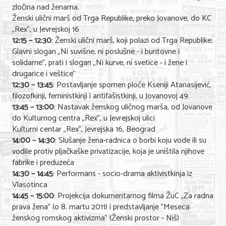
zločina nad ženama.
Ženski ulični marš od Trga Republike, preko Jovanove, do KC
„Rex", u Jevrejskoj 16
12:15 – 12:30
: Ženski ulični marš, koji polazi od Trga Republike;
Glavni slogan „Ni suvišne, ni poslušne - i buntovne i
solidarne", prati i slogan „Ni kurve, ni svetice - i žene i
drugarice i veštice"
12:30 – 13:45
: Postavljanje spomen ploče Kseniji Atanasijević,
filozofkinji, feministkinji i antifašistkinji, u Jovanovoj 49.
13:45 – 13:00
: Nastavak ženskog uličnog marša, od Jovanove
do Kulturnog centra „Rex", u Jevrejskoj ulici
Kulturni centar „Rex", Jevrejska 16, Beograd
14:00 – 14:30
: Slušanje žena-radnica o borbi koju vode ili su
vodile protiv pljačkaške privatizacije, koja je uništila njihove
fabrike i preduzeća
14:30 – 14:45
: Performans - socio-drama aktivistkinja iz
Vlasotinca
14:45 – 15:00
: Projekcija dokumentarnog filma ŽuC „Za radna
prava žena" (o 8. martu 2011) i predstavljanje "Meseca
ženskog romskog aktivizma" (Ženski prostor - Niš)