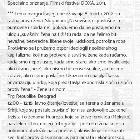
Specijalno priznanje, Filmski festival DOXA, 2011.
*** Tema ovogodišnjeg obeležavanja 8. marta 2012. su
radna prava žena. Sloganom „Ni suvišne, ni poslušne - i
buntovne i solidarne", pokazujemo da ne pristajemo na
ulogu „suvišnih" žena na tržištu rada, da ne želimo biti
nevažne, bezvredne, lišene svoje ljudskosti, potrošna roba.
Protivimo se i pružamo otpor ideologiji neoliberalnog
kapitalizma, koji nas pretvara u suvišne žene kada rađamo,
kada smo neposlušne, kada smo stare, ako smo invalidkinje,
ako nismo „bele", ako nismo heteroseksualne, ako nismo
zdrave, ako nismo privlačne. Ukazujemo i na pljačkašku
privatizaciju u Srbiji, koja predstavlja ekonomski zločin i zločin
protiv žena." - Žene u crnom
Trg Republike, Beograd
12:00 – 12:15
: Javno čitanje/Izveštaj sa terena o ženama u
Srbiji, koje su postale „suvišne" jer nisu zadovoljile „zakone"
tržišta i o ženama Huareza, koje su žrtve femicida (Meksiko);
paralelno s tim, noseći fotografije - portrete žena koje su
pobunom obeležile našu prošlost, aktivistkinje će iskazati
svoj bunt protiv diskriminacije, patrijarhata i ekonomskog