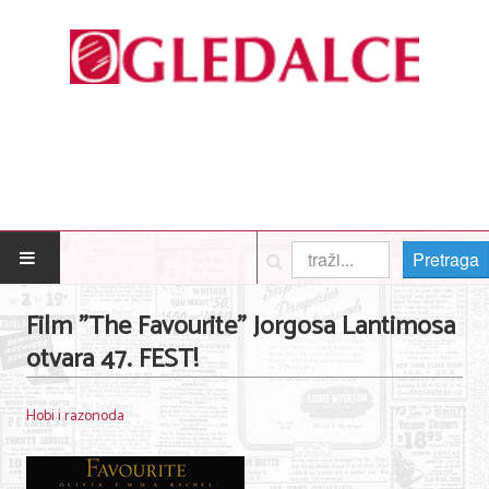
Pretraga
POČETNA
Film "The Favourite" Jorgosa Lantimosa
otvara 47. FEST!
Posao
Usluge
Hobi i razonoda
Nega lica i tela