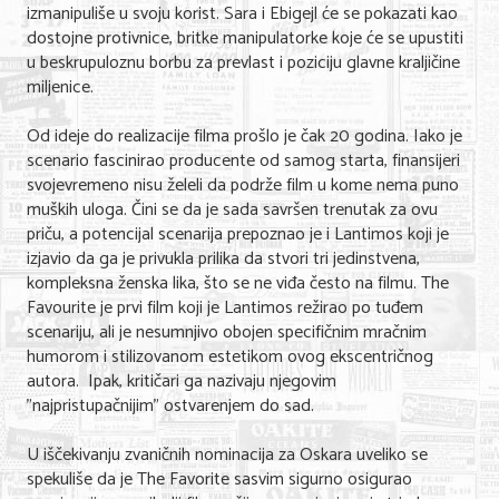
izmanipuliše u svoju korist. Sara i Ebigejl će se pokazati kao
dostojne protivnice, britke manipulatorke koje će se upustiti
KONTAKT
u beskrupuloznu borbu za prevlast i poziciju glavne kraljičine
miljenice.
O NAMA
Od ideje do realizacije filma prošlo je čak 20 godina. Iako je
scenario fascinirao producente od samog starta, finansijeri
svojevremeno nisu želeli da podrže film u kome nema puno
muških uloga. Čini se da je sada savršen trenutak za ovu
priču, a potencijal scenarija prepoznao je i Lantimos koji je
izjavio da ga je privukla prilika da stvori tri jedinstvena,
kompleksna ženska lika, što se ne viđa često na filmu. The
Favourite je prvi film koji je Lantimos režirao po tuđem
scenariju, ali je nesumnjivo obojen specifičnim mračnim
humorom i stilizovanom estetikom ovog ekscentričnog
autora. Ipak, kritičari ga nazivaju njegovim
"najpristupačnijim" ostvarenjem do sad.
U iščekivanju zvaničnih nominacija za Oskara uveliko se
spekuliše da je The Favorite sasvim sigurno osigurao