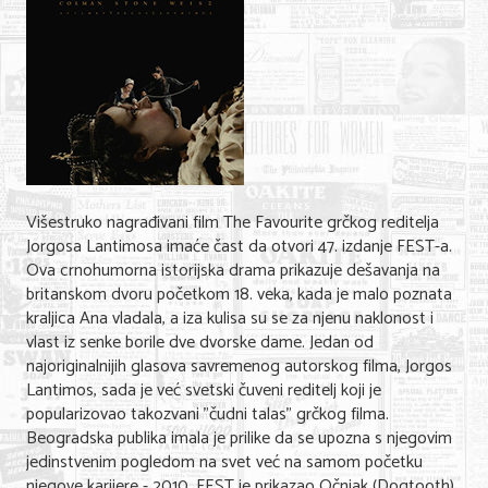
Shopping
Sve za venčanje
Sve za decu
Gastronomija
Kuća i bašta
Višestruko nagrađivani film The Favourite grčkog reditelja
Zdravlje i medicina
Jorgosa Lantimosa imaće čast da otvori 47. izdanje FEST-a.
Ova crnohumorna istorijska drama prikazuje dešavanja na
Sport i rekreacija
britanskom dvoru početkom 18. veka, kada je malo poznata
kraljica Ana vladala, a iza kulisa su se za njenu naklonost i
Hobi i razonoda
vlast iz senke borile dve dvorske dame. Jedan od
najoriginalnijih glasova savremenog autorskog filma, Jorgos
ADRESAR
Lantimos, sada je već svetski čuveni reditelj koji je
popularizovao takozvani "čudni talas" grčkog filma.
Posao
Beogradska publika imala je prilike da se upozna s njegovim
jedinstvenim pogledom na svet već na samom početku
Usluge
njegove karijere - 2010. FEST je prikazao Očnjak (Dogtooth),