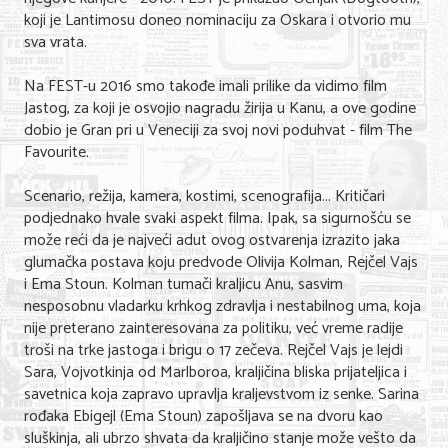
koji je Lantimosu doneo nominaciju za Oskara i otvorio mu
Nega lica i tela
sva vrata.
Shopping
Na FEST-u 2016 smo takođe imali prilike da vidimo film
Sve za venčanje
Jastog, za koji je osvojio nagradu žirija u Kanu, a ove godine
dobio je Gran pri u Veneciji za svoj novi poduhvat - film The
Sve za decu
Favourite.
Kuća i bašta
Scenario, režija, kamera, kostimi, scenografija... Kritičari
podjednako hvale svaki aspekt filma. Ipak, sa sigurnošću se
Gastronomija
može reći da je najveći adut ovog ostvarenja izrazito jaka
glumačka postava koju predvode Olivija Kolman, Rejčel Vajs
Sport i rekreacija
i Ema Stoun. Kolman tumači kraljicu Anu, sasvim
nesposobnu vladarku krhkog zdravlja i nestabilnog uma, koja
Zdravlje i medicina
nije preterano zainteresovana za politiku, već vreme radije
troši na trke jastoga i brigu o 17 zečeva. Rejčel Vajs je lejdi
Hobi i razonoda
Sara, Vojvotkinja od Marlboroa, kraljičina bliska prijateljica i
UPIS FIRMI
savetnica koja zapravo upravlja kraljevstvom iz senke. Sarina
rođaka Ebigejl (Ema Stoun) zapošljava se na dvoru kao
sluškinja, ali ubrzo shvata da kraljičino stanje može vešto da
MARKETING