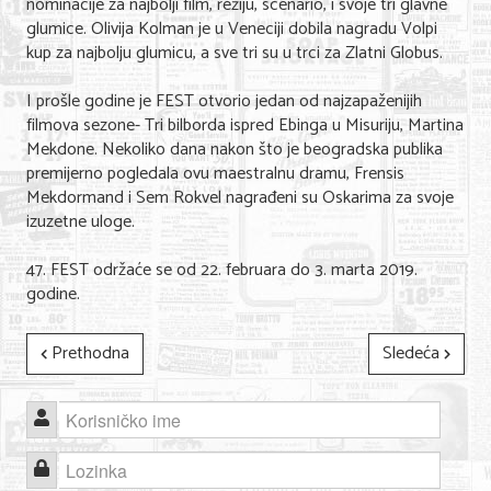
nominacije za najbolji film, režiju, scenario, i svoje tri glavne
glumice. Olivija Kolman je u Veneciji dobila nagradu Volpi
kup za najbolju glumicu, a sve tri su u trci za Zlatni Globus.
I prošle godine je FEST otvorio jedan od najzapaženijih
filmova sezone- Tri bilborda ispred Ebinga u Misuriju, Martina
Mekdone. Nekoliko dana nakon što je beogradska publika
premijerno pogledala ovu maestralnu dramu, Frensis
Mekdormand i Sem Rokvel nagrađeni su Oskarima za svoje
izuzetne uloge.
47. FEST održaće se od 22. februara do 3. marta 2019.
godine.
Prethodna
Sledeća
Korisničko ime
Lozinka